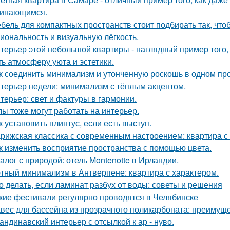
инающимся.
бель для компактных пространств стоит подбирать так, чт
иональность и визуальную лёгкость.
терьер этой небольшой квартиры - наглядный пример того,
ть атмосферу уюта и эстетики.
к соединить минимализм и утонченную роскошь в одном пр
терьер недели: минимализм с тёплым акцентом.
терьер: свет и фактуры в гармонии.
лы тоже могут работать на интерьер.
к установить плинтус, если есть выступ.
рижская классика с современным настроением: квартира с 
к изменить восприятие пространства с помощью цвета.
алог с природой: отель Montenotte в Ирландии.
тный минимализм в Антверпене: квартира с характером.
о делать, если ламинат разбух от воды: советы и решения
кие фестивали регулярно проводятся в Челябинске
вес для бассейна из прозрачного поликарбоната: преимущ
андинавский интерьер с отсылкой к ар - нуво.