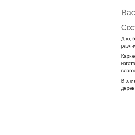
Вас
Сос
Дно, 
разли
Карка
изгот
влаго
В эли
дерев