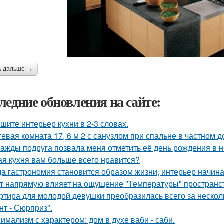
ь дальше →
ледние обновления на сайте:
шите интерьер кухни в 2-3 словах.
тевая комната 17, 6 м 2 с санузлом при спальне в частном д
ажды подруга позвала меня отметить её день рождения в 
ая кухня вам больше всего нравится?
да гастрономия становится образом жизни, интерьер начина
т напрямую влияет на ощущение "Температуры" пространств
ртира для молодой девушки преобразилась всего за нескол
нт - Сюрприз".
имализм с характером: дом в духе ваби - саби.