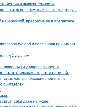
покойствия и выразительности.
 полностью переосмыслил свою квартиру в
 набережной, превратив её в элегантное
олларов Waldorf Astoria снова принимает
ово под Суздалем.
 трендовостью и универсальностью.
ет стать стильным акцентом гостиной.
жет стать частью повседневной жизни.
о обитателей.
.
ками.
ствует себя даже на кухне.
е жильё для аренды может быть стильным и