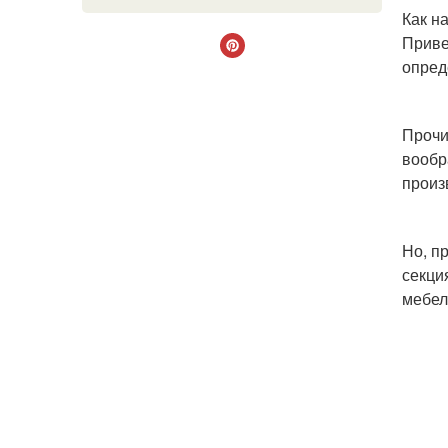
Как н
Приве
опред
Прочи
вообр
произ
Но, п
секци
мебел