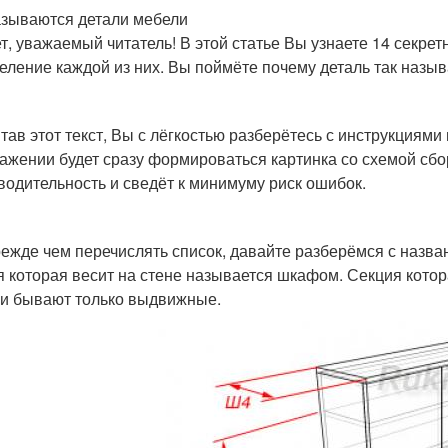
азываются детали мебели
т, уважаемый читатель! В этой статье Вы узнаете 14 секре
еление каждой из них. Вы поймёте почему деталь так называ
тав этот текст, Вы с лёгкостью разберётесь с инструкциями
ажении будет сразу формироваться картинка со схемой сбор
водительность и сведёт к минимуму риск ошибок.
режде чем перечислять список, давайте разберёмся с назва
я которая весит на стене называется шкафом. Секция котор
и бывают только выдвижные.