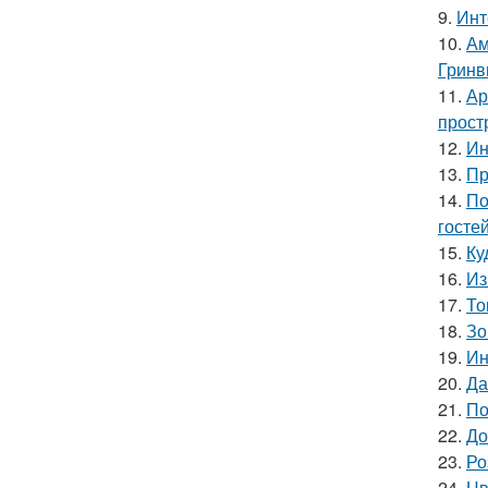
9.
Инт
10.
Ам
Гринв
11.
Ар
прост
12.
Ин
13.
Пр
14.
По
гостей
15.
Ку
16.
Из
17.
То
18.
Зо
19.
Ин
20.
Да
21.
По
22.
До
23.
Ро
24.
Цв