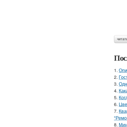
читат
Пос
1.
Опи
2.
Гос
3.
Одн
4.
Как
5.
Ког
6.
Цве
7.
Ква
"Ремо
8.
Мин