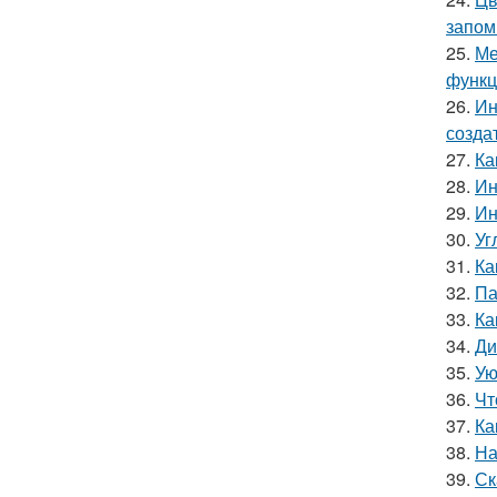
запом
25.
Ме
функц
26.
Ин
созда
27.
Ка
28.
Ин
29.
Ин
30.
Уг
31.
Ка
32.
Па
33.
Ка
34.
Ди
35.
Ую
36.
Чт
37.
Ка
38.
На
39.
Ск