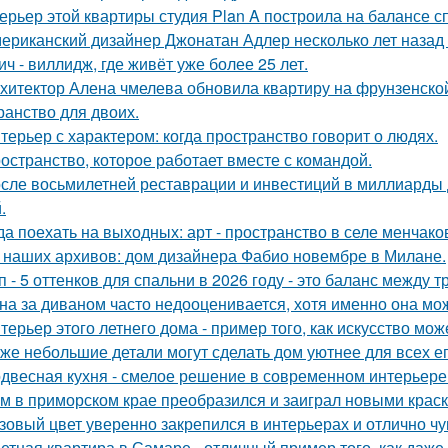
ерьер этой квартиры студия Plan A построила на балансе с
ериканский дизайнер Джонатан Адлер несколько лет назад
ич - виллидж, где живёт уже более 25 лет.
хитектор Алена чмелева обновила квартиру на фрунзенской
ранство для двоих.
терьер с характером: когда пространство говорит о людях.
остранство, которое работает вместе с командой.
сле восьмилетней реставрации и инвестиций в миллиарды д
.
да поехать на выходных: арт - пространство в селе менчак
 наших архивов: дом дизайнера Фабио новембре в Милане.
п - 5 оттенков для спальни в 2026 году - это баланс между
на за диваном часто недооценивается, хотя именно она мож
терьер этого летнего дома - пример того, как искусство мо
же небольшие детали могут сделать дом уютнее для всех ег
двесная кухня - смелое решение в современном интерьере
м в приморском крае преобразился и заиграл новыми крас
зовый цвет уверенно закрепился в интерьерах и отлично чув
етная квартира в Самаре - отличный пример того, как даж