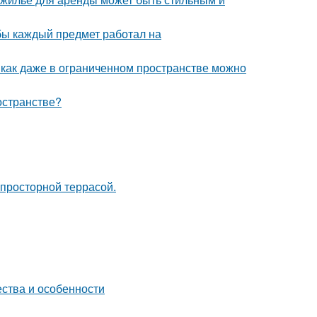
обы каждый предмет работал на
 как даже в ограниченном пространстве можно
остранстве?
просторной террасой.
ества и особенности