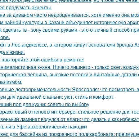
ее продумать акценты.
на за диваном часто недооценивается, хотя именно она мож
м чайной культуры в Казани объединяет историческую архи
к сделать тв - зону своими руками - это отличный способ п
коре.
фт в Лос-анджелесе, в котором живут основатели бренда As
да к жизни.
 повторяйте этой ошибки в ремонте!
нималистичная кухня. Ничего лишнего - только свет, воздух
торическая лепнина, высокие потолки и винтажные детали
ализмом.
авные достопримечательности Ярославля: что посмотреть 
еи для идеальной спальни: уют, стиль и комфорт.
чший пол для кухни: советы по выбору
рракотовый оттенок в интерьере: стильное решение для гос
венький ламинат вздулся от влаги: что делать и как избежа
ть ли в Уфе археологические находки
вес для бассейна из прозрачного поликарбоната: преимущ