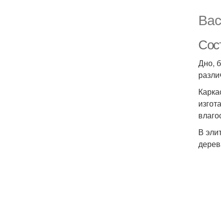
Вас
Сос
Дно, 
разли
Карка
изгот
влаго
В эли
дерев