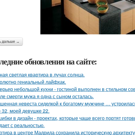
ь дальше →
ледние обновления на сайте:
ная светлая квартира в лучах солнца.
олютно гениальный лайфхак.
ерьер небольшой кухни - гостиной выполнен в стильном со
ле смерти мужа я одна с сыном осталась.
шенная невеста сиделкой к богатому мужчине … устроилас
 32, моей девушке 22.
шибки в дизайн - проектах, которые чаще всего портят готов
дает с реальностью.
ртира в центре Мадрида сохранила историческую архитектур