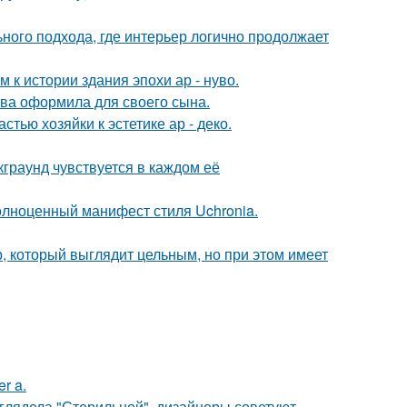
ьного подхода, где интерьер логично продолжает
к истории здания эпохи ар - нуво.
ова оформила для своего сына.
тью хозяйки к эстетике ар - деко.
граунд чувствуется в каждом её
олноценный манифест стиля Uchronia.
, который выглядит цельным, но при этом имеет
r a.
ыглядела "Стерильной", дизайнеры советуют