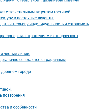
ет стать стильным акцентом гостиной.
тектуру и восточные акценты.
ридать интерьеру индивидуальность и сэкономить
paragus, стал отражением их творческого
 и чистые линии.
 органично сочетаются с графичным
в древнем городе
тиной.
ть повторения
ества и особенности