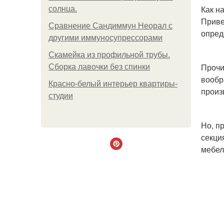
Как н
солнца.
Приве
Сравнение Сандиммун Неорал с
опред
другими иммуносупрессорами
Скамейка из профильной трубы.
Прочи
Сборка лавочки без спинки
вообр
Красно-белый интерьер квартиры-
произ
студии
Но, п
секци
мебел