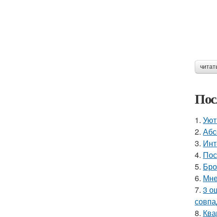
читат
Пос
1.
Уют
2.
Абс
3.
Инт
4.
Пос
5.
Бро
6.
Мне
7.
3 о
совпа
8.
Ква