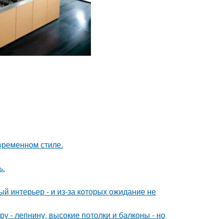
временном стиле.
ь.
ый интерьер - и из-за которых ожидание не
у - лепнину, высокие потолки и балконы - но