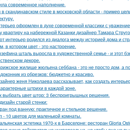
ила современное наполнение.
 в скандинавском стиле в московской области - пример цел
ектуру.
терьер оформлен в духе современной классики с уважением 
у квартиру на набережной Казанки дизайнер Тамара Струг
от интерьер родился из диалога между историей дома и страс
м, в котором цвет - это настроение.
зефина шталь выросла в художественной семье - и этот бэк
ственском декоре.
рижское жилище жюльена себбана - это не просто дом, а п
доконник из обрезков: бюджетно и красиво.
зайнер женя Николаева рассказывает, как создать интерьер
характерные штрихи в каждой зоне.
к выбрать цвет штор: 3 беспроигрышных решения.
дизайн старой стенки:
ран под ванную: практичное и стильное решение.
п - 10 цветов для маленькой комнаты.
альянская эстетика 1970-х в Барселоне: ресторан Gloria Oste
лая кухня действительно универсальна, но чтобы она не в