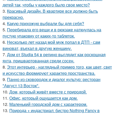
детей так, чтобы у каждого было свое место?
3.
Красивый дизайн. В квартире все должно быть
прекрасно.
4.
Какую прихожую выбрали бы для себя?
5.
Перебирала его вещи и в рюкзаке наткнулась на
пустую упаковку от каких-то таблеток.
6.
Несколько лет назад мой муж попал в ДТП - сам
виноват, въехал в другую женщину.
7.
Дом от Studia 54 в репино выглядит как роскошная
яхта, пришвартованная среди сосен.
8.
Этот интерьер - наглядный пример того, как цвет, свет
и искусство формируют характер пространства.
9.
Панно из сковородок и диалог культур: ресторан
"Август 13 Восток".
10.
Дом, который живёт вместе с природой.
11.
Офис, который ощущается как дом.
12.
Маленький городской дом с характером.
13.
Природа + индастриал: бистро Nothing Fancy в