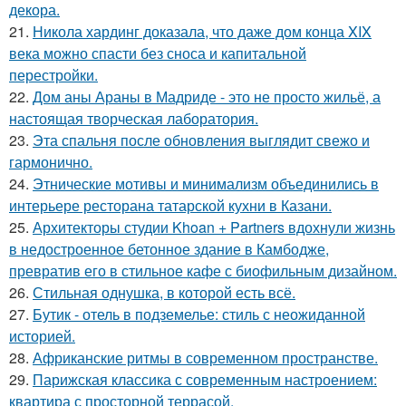
декора.
21.
Никола хардинг доказала, что даже дом конца XIX
века можно спасти без сноса и капитальной
перестройки.
22.
Дом аны Араны в Мадриде - это не просто жильё, а
настоящая творческая лаборатория.
23.
Эта спальня после обновления выглядит свежо и
гармонично.
24.
Этнические мотивы и минимализм объединились в
интерьере ресторана татарской кухни в Казани.
25.
Архитекторы студии Khoan + Partners вдохнули жизнь
в недостроенное бетонное здание в Камбодже,
превратив его в стильное кафе с биофильным дизайном.
26.
Стильная однушка, в которой есть всё.
27.
Бутик - отель в подземелье: стиль с неожиданной
историей.
28.
Африканские ритмы в современном пространстве.
29.
Парижская классика с современным настроением:
квартира с просторной террасой.