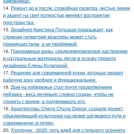
хамовниках.
14.
Ремонт до и после: спокойная палитра, чистые линии
и акцент на свет полностью меняют восприятие
пространства.
15.
Дизайнер Кристина Потоцкая показывает, как
сложная геометрия квартиры может стать
преимуществом, а не проблемой.
16.
Панорамные виды, средиземноморское настроение
и натуральные материалы легли в основу проекта
дизайнера Елены Кулагиной.
17.
Решения для современной кухни, которые делают
рабочую зону удобнее и функциональнее.
18.
Дом на побережье стал почти продолжением
пейзажа - весь интерьер словно создан, чтобы не
спорить с видом, а подчёркивать его.
19.
Архитекторы Cheng Chung Design создали проект,
объединяющий культурное наследие шёлкового пути и
современную эстетику.
20.
Хэллоуин - 2025: пять идей для стильного осеннего