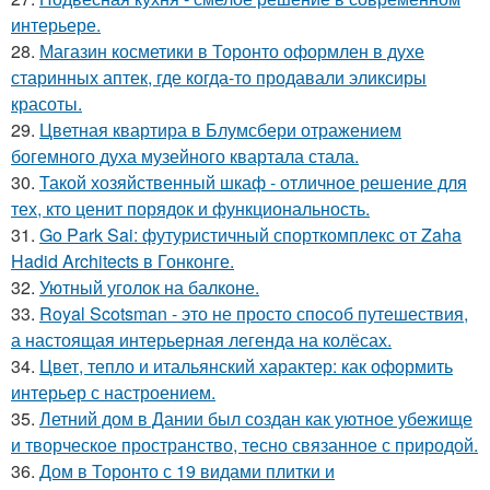
интерьере.
28.
Магазин косметики в Торонто оформлен в духе
старинных аптек, где когда-то продавали эликсиры
красоты.
29.
Цветная квартира в Блумсбери отражением
богемного духа музейного квартала стала.
30.
Такой хозяйственный шкаф - отличное решение для
тех, кто ценит порядок и функциональность.
31.
Go Park Sai: футуристичный спорткомплекс от Zaha
Hadid Architects в Гонконге.
32.
Уютный уголок на балконе.
33.
Royal Scotsman - это не просто способ путешествия,
а настоящая интерьерная легенда на колёсах.
34.
Цвет, тепло и итальянский характер: как оформить
интерьер с настроением.
35.
Летний дом в Дании был создан как уютное убежище
и творческое пространство, тесно связанное с природой.
36.
Дом в Торонто с 19 видами плитки и