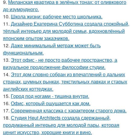
9.
Миланская квартира в зелёных тонах: от оливкового
до изумрудного.
10.
Школа жизни: рабочее место школьника.
11.
Дизайнер Екатерина Субботина создала спокойный,
тёплый интерьер для молодой семьи, вдохновлённый
японским опытом заказчиков.
12.
Даже минимальный метраж может быть
функциональным.
13.
Этот офис - не просто рабочее пространство, а
визуальное продолжение философии студии.
14.
Этот дом словно собран из впечатлений о дальних
странах, шумных рынках, текстильных лавках и старых
английских коттеджах.
15.
Город под ногами - тишина внутри.
16.
Офис, который ощущается как дом.
17.
Современная классика с характером старого дома.
18.
Студия Heut Architects создала сдержанный,
продуманный интерьер для молодой пары, которая
ценит искусство, хорошие книги и вино.