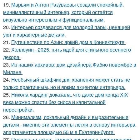
19.
Марьям и Антон Разуваевы создали спокойный,
минималистичный интерьер, который остаётся
визуально интересным и функциональным.
20.
Интерьер создавался для молодой пары, ценящей
уют и характерные детали.
21.
Путешествие по Азии: яркий дом в Коннектикуте.
22.
Хэллоуин - 2025: пять идей для стильного осеннего
декора.
23.
Из наших архивов: дом дизайнера Фабио новембре в
Милане.
24.
Необычный шкафчик для хранения может стать не
только практичным, но и ярким акцентом интерьера.
25.
Никола хардинг доказала, что даже дом конца XIX
века можно спасти без сноса и капитальной
перестройки.
26.
Минимализм, локальный дизайн и выразительные
детали - именно эти элементы легли в основу интерьера
апартаментов площадью 55 м в Екатеринбурге.
27.
Подвесная кухня - смелое решение в современном