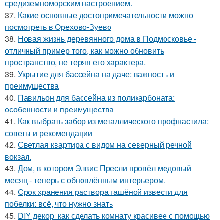
средиземноморским настроением.
37.
Какие основные достопримечательности можно
посмотреть в Орехово-Зуево
38.
Новая жизнь деревянного дома в Подмосковье -
отличный пример того, как можно обновить
пространство, не теряя его характера.
39.
Укрытие для бассейна на даче: важность и
преимущества
40.
Павильон для бассейна из поликарбоната:
особенности и преимущества
41.
Как выбрать забор из металлического профнастила:
советы и рекомендации
42.
Светлая квартира с видом на северный речной
вокзал.
43.
Дом, в котором Элвис Пресли провёл медовый
месяц - теперь с обновлённым интерьером.
44.
Срок хранения раствора гашёной извести для
побелки: всё, что нужно знать
45.
DIY декор: как сделать комнату красивее с помощью