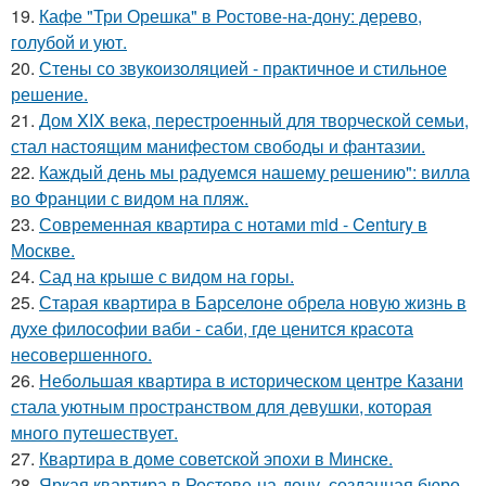
19.
Кафе "Три Орешка" в Ростове-на-дону: дерево,
голубой и уют.
20.
Стены со звукоизоляцией - практичное и стильное
решение.
21.
Дом XIX века, перестроенный для творческой семьи,
стал настоящим манифестом свободы и фантазии.
22.
Каждый день мы радуемся нашему решению": вилла
во Франции с видом на пляж.
23.
Современная квартира с нотами mid - Century в
Москве.
24.
Сад на крыше с видом на горы.
25.
Старая квартира в Барселоне обрела новую жизнь в
духе философии ваби - саби, где ценится красота
несовершенного.
26.
Небольшая квартира в историческом центре Казани
стала уютным пространством для девушки, которая
много путешествует.
27.
Квартира в доме советской эпохи в Минске.
28.
Яркая квартира в Ростове-на-дону, созданная бюро