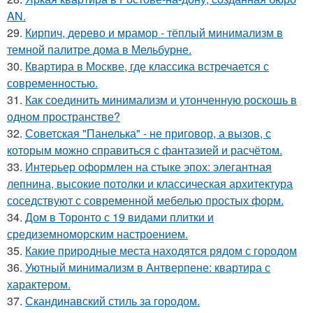
AN.
29.
Кирпич, дерево и мрамор - тёплый минимализм в
темной палитре дома в Мельбурне.
30.
Квартира в Москве, где классика встречается с
современностью.
31.
Как соединить минимализм и утонченную роскошь в
одном пространстве?
32.
Советская "Панелька" - не приговор, а вызов, с
которым можно справиться с фантазией и расчётом.
33.
Интерьер оформлен на стыке эпох: элегантная
лепнина, высокие потолки и классическая архитектура
соседствуют с современной мебелью простых форм.
34.
Дом в Торонто с 19 видами плитки и
средиземноморским настроением.
35.
Какие природные места находятся рядом с городом
36.
Уютный минимализм в Антверпене: квартира с
характером.
37.
Скандинавский стиль за городом.