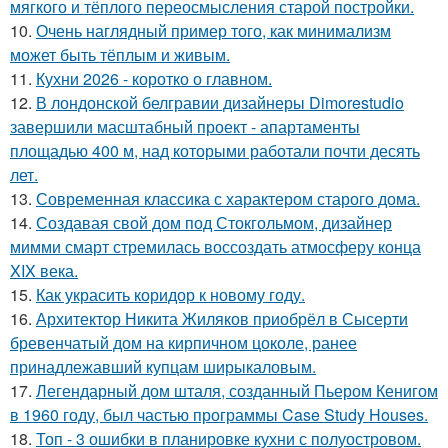
мягкого и тёплого переосмысления старой постройки.
10.
Очень наглядный пример того, как минимализм
может быть тёплым и живым.
11.
Кухни 2026 - коротко о главном.
12.
В лондонской белгравии дизайнеры Dimorestudio
завершили масштабный проект - апартаменты
площадью 400 м, над которыми работали почти десять
лет.
13.
Современная классика с характером старого дома.
14.
Создавая свой дом под Стокгольмом, дизайнер
мимми смарт стремилась воссоздать атмосферу конца
XIX века.
15.
Как украсить коридор к новому году.
16.
Архитектор Никита Жиляков приобрёл в Сысерти
бревенчатый дом на кирпичном цоколе, ранее
принадлежавший купцам ширыкаловым.
17.
Легендарный дом шталя, созданный Пьером Кенигом
в 1960 году, был частью программы Case Study Houses.
18.
Топ - 3 ошибки в планировке кухни с полуостровом.