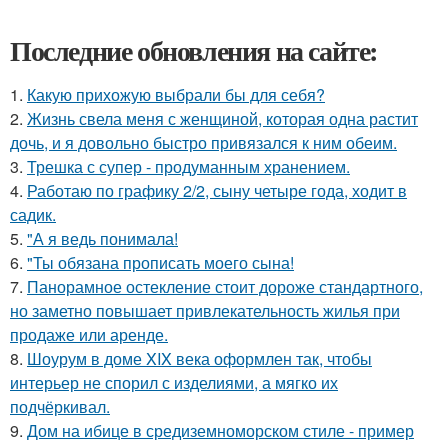
Последние обновления на сайте:
1.
Какую прихожую выбрали бы для себя?
2.
Жизнь свела меня с женщиной, которая одна растит
дочь, и я довольно быстро привязался к ним обеим.
3.
Трешка с супер - продуманным хранением.
4.
Работаю по графику 2/2, сыну четыре года, ходит в
садик.
5.
"А я ведь понимала!
6.
"Ты обязана прописать моего сына!
7.
Панорамное остекление стоит дороже стандартного,
но заметно повышает привлекательность жилья при
продаже или аренде.
8.
Шоурум в доме XIX века оформлен так, чтобы
интерьер не спорил с изделиями, а мягко их
подчёркивал.
9.
Дом на ибице в средиземноморском стиле - пример