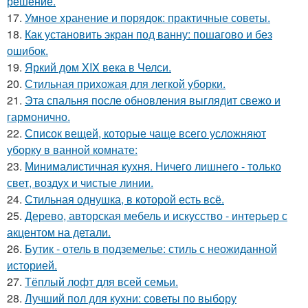
решение.
17.
Умное хранение и порядок: практичные советы.
18.
Как установить экран под ванну: пошагово и без
ошибок.
19.
Яркий дом XIX века в Челси.
20.
Стильная прихожая для легкой уборки.
21.
Эта спальня после обновления выглядит свежо и
гармонично.
22.
Список вещей, которые чаще всего усложняют
уборку в ванной комнате:
23.
Минималистичная кухня. Ничего лишнего - только
свет, воздух и чистые линии.
24.
Стильная однушка, в которой есть всё.
25.
Дерево, авторская мебель и искусство - интерьер с
акцентом на детали.
26.
Бутик - отель в подземелье: стиль с неожиданной
историей.
27.
Тёплый лофт для всей семьи.
28.
Лучший пол для кухни: советы по выбору