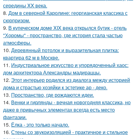
середины XX века.
8.
Дом в северной Каролине: георгианская классика с
сюрпризом.
9.
В купеческом доме XIX века открылся бутик - отель
"Хоромы" - пространство, где история стала частью
атмосферы.
10.
Деревянный потолок и выразительная плитка:
квартира 62 м в Москве.
11.
Индустриальное искусство и упорядоченный хаос:
дом архитектора Александры мадираццы.
12.
Этот интерьер родился из диалога между историей
дома и страстью хозяйки к эстетике ар - деко.
13.
Пространство, где рождаются идеи.
14.
Венки и гирлянды - вечная новогодняя классика, но
даже в привычных элементах всегда есть место
фантазии.
15.
Ёлка - это только начало.
16.
Стены со звукоизоляцией - практичное и стильное