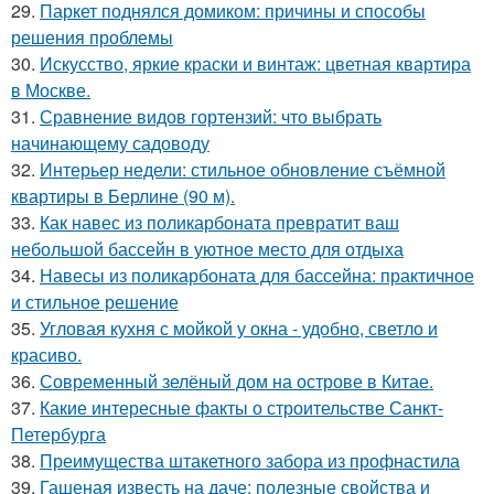
29.
Паркет поднялся домиком: причины и способы
решения проблемы
30.
Искусство, яркие краски и винтаж: цветная квартира
в Москве.
31.
Сравнение видов гортензий: что выбрать
начинающему садоводу
32.
Интерьер недели: стильное обновление съёмной
квартиры в Берлине (90 м).
33.
Как навес из поликарбоната превратит ваш
небольшой бассейн в уютное место для отдыха
34.
Навесы из поликарбоната для бассейна: практичное
и стильное решение
35.
Угловая кухня с мойкой у окна - удобно, светло и
красиво.
36.
Современный зелёный дом на острове в Китае.
37.
Какие интересные факты о строительстве Санкт-
Петербурга
38.
Преимущества штакетного забора из профнастила
39.
Гашеная известь на даче: полезные свойства и