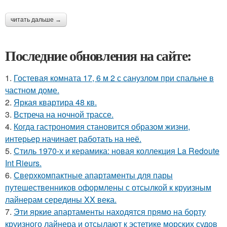
читать дальше →
Последние обновления на сайте:
1.
Гостевая комната 17, 6 м 2 с санузлом при спальне в
частном доме.
2.
Яркая квартира 48 кв.
3.
Встреча на ночной трассе.
4.
Когда гастрономия становится образом жизни,
интерьер начинает работать на неё.
5.
Стиль 1970-х и керамика: новая коллекция La Redoute
Int Rieurs.
6.
Сверхкомпактные апартаменты для пары
путешественников оформлены с отсылкой к круизным
лайнерам середины XX века.
7.
Эти яркие апартаменты находятся прямо на борту
круизного лайнера и отсылают к эстетике морских судов