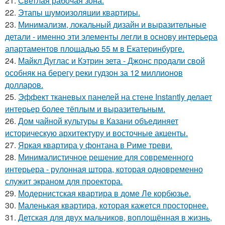
21.
Светлая рабочая зона.
22.
Этапы шумоизоляции квартиры.
23.
Минимализм, локальный дизайн и выразительные
детали - именно эти элементы легли в основу интерьера
апартаментов площадью 55 м в Екатеринбурге.
24.
Майкл Дуглас и Кэтрин зета - Джонс продали свой
особняк на берегу реки гудзон за 12 миллионов
долларов.
25.
Эффект тканевых панелей на стене Instantly делает
интерьер более тёплым и выразительным.
26.
Дом чайной культуры в Казани объединяет
историческую архитектуру и восточные акценты.
27.
Яркая квартира у фонтана в Риме треви.
28.
Минималистичное решение для современного
интерьера - рулонная штора, которая одновременно
служит экраном для проектора.
29.
Модернистская квартира в доме Ле корбюзье.
30.
Маленькая квартира, которая кажется просторнее.
31.
Детская для двух мальчиков, воплощённая в жизнь,