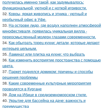
получилась именно такой, как задумывалось:
функциональной, уютной и с ноткой игривости.
32.
Ковры, яркая живопись и этника - уютный и
необычный офис в Уфе.
33.
На острове лидо, где воздух наполнен атмосферой
кинофестиваля, появилась уникальная вилла -
переосмысленный модерн глазами современности.
34.
Как обыграть торец кухни: детали, которые делают
интерьер цельным.
35.
Ламинат или плитка на кухне: что выбрать
36.
Как изменить восприятие пространства с помощью
цвета.
37.
Паркет поднялся домиком: причины и способы
решения проблемы
38.
Какие современные культурные мероприятия
проводятся в Кургане
39.
Дом на Ибице в средиземноморском стиле.
40.
Укрытие для бассейна на даче: важность и
преимущества