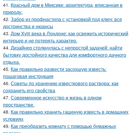
41.
Красный дом в Мексике: архитектура, вписанная в
природу.
42.
Забор из профнастила с установкой под ключ: все
достоинства и нюансы
43.
Дом Xviii века в Лондоне: как освежить исторический
интерьер и не потерять характер.
44.
Дизайнер столкнулась с непростой задачей: найти
бытовку достойного качества для комфортного дачного
отдыха.
45.
Как правильно развести засохшую известь:
пошаговая инструкция
46.
Советы по хранению известкового раствора: как
сохранить его свойства
47.
Современное искусство и жизнь в одном
пространстве.
48.
Как правильно хранить гашеную известь в домашних
условиях
49.
Как преобразить комнату с помощью бумажных