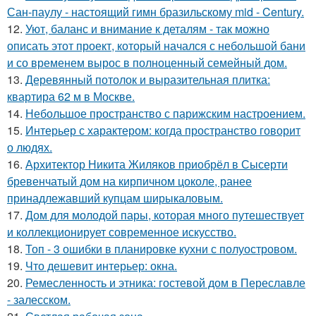
Сан-паулу - настоящий гимн бразильскому mid - Century.
12.
Уют, баланс и внимание к деталям - так можно
описать этот проект, который начался с небольшой бани
и со временем вырос в полноценный семейный дом.
13.
Деревянный потолок и выразительная плитка:
квартира 62 м в Москве.
14.
Небольшое пространство с парижским настроением.
15.
Интерьер с характером: когда пространство говорит
о людях.
16.
Архитектор Никита Жиляков приобрёл в Сысерти
бревенчатый дом на кирпичном цоколе, ранее
принадлежавший купцам ширыкаловым.
17.
Дом для молодой пары, которая много путешествует
и коллекционирует современное искусство.
18.
Топ - 3 ошибки в планировке кухни с полуостровом.
19.
Что дешевит интерьер: окна.
20.
Ремесленность и этника: гостевой дом в Переславле
- залесском.