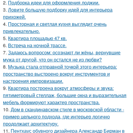
2.
Подборка идеи для оформления лоджии.
3.
Ловите большую подборку идей для интерьера
прихожей.
4.
Просторная и светлая кухня выглядит очень
привлекательно.
5.
Квартира площадью 47 кв.
6.
Встреча на ночной трассе.
7.
Задаюсь вопросом: осознают ли жёны, вернувшие
мужа от другой, что он остался не из любви?
8.
Музыка стала отправной точкой этого интерьера:
пространство выстроено вокруг инструментов и
настроения импровизации.
9.
Квартира построена вокруг атмосферы и звука:
пятиметровый стеллаж, большие окна и выразительная
мебель формируют характер пространства.
10.
Дом в скандинавском стиле в московской области -
пример цельного подхода, где интерьер логично
продолжает архитектуру.
11.
Пентхаус обувного дизайнера Александр Бирман в