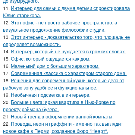
до изумрудного.
11.
Интерьер для семьи с двумя детьми спроектировала
Юлия старикова.
12.
Этот офис - не просто рабочее пространство, а
визуальное продолжение философии студии.
13.
Этот интерьер - доказательство того, что площадь не
определяет возможности.
14.
Интерьер, который не нуждается в громких словах.
15.
Офис, который ощущается как дом.
16.
Маленький дом с большим характером.
17.
Современная классика с характером старого дома.
18.
Решения для современной кухни, которые делают
рабочую зону удобнее и функциональнее.
19.
Необычная подсветка в интерьере.
20.
Больше цвета: яркая квартира в Нью-йорке по
проекту рэймана бузера.
21.
Новый тренд в оформлении ванной комнаты.
22.
Провода, неон и граффити - именно так выглядит
новое кафе в Перми, созданное бюро "Неарт".