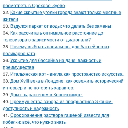
посмотреть в Орехово-Зуево
32.
Какие скрытые уголки города знают только местные
жители
33.
Вздулся паркет от воды: что делать без замены
34.
Как рассчитать оптимальное расстояние до
телевизора в зависимости от диагонали?
35.
Почему выбрать павильоны для бассейнов из
поликарбоната
36.
Укрытие для бассейна на даче: важность и
преимущества
37.
Итальянская арт - вилла как пространство искусства.
38.
Дом Xviii века в Лондоне: как освежить исторический
интерьер и не потерять характер.
39.
Дом с характером в Коннектикуте.
40.
Преимущества забора из профнастила Эконом:
доступность и надежность
41.
Срок хранения раствора гашёной извести для
побелки: всё, что нужно знать