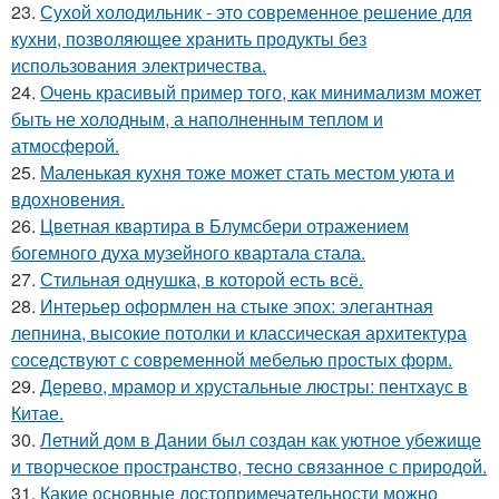
23.
Сухой холодильник - это современное решение для
кухни, позволяющее хранить продукты без
использования электричества.
24.
Очень красивый пример того, как минимализм может
быть не холодным, а наполненным теплом и
атмосферой.
25.
Маленькая кухня тоже может стать местом уюта и
вдохновения.
26.
Цветная квартира в Блумсбери отражением
богемного духа музейного квартала стала.
27.
Стильная однушка, в которой есть всё.
28.
Интерьер оформлен на стыке эпох: элегантная
лепнина, высокие потолки и классическая архитектура
соседствуют с современной мебелью простых форм.
29.
Дерево, мрамор и хрустальные люстры: пентхаус в
Китае.
30.
Летний дом в Дании был создан как уютное убежище
и творческое пространство, тесно связанное с природой.
31.
Какие основные достопримечательности можно