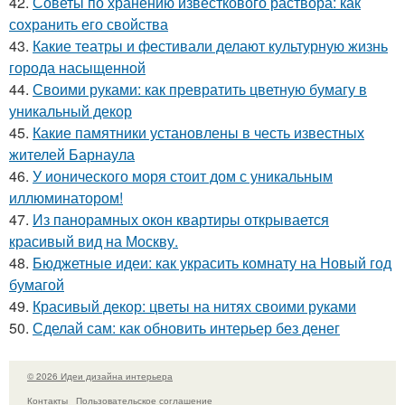
42.
Советы по хранению известкового раствора: как
сохранить его свойства
43.
Какие театры и фестивали делают культурную жизнь
города насыщенной
44.
Своими руками: как превратить цветную бумагу в
уникальный декор
45.
Какие памятники установлены в честь известных
жителей Барнаула
46.
У ионического моря стоит дом с уникальным
иллюминатором!
47.
Из панорамных окон квартиры открывается
красивый вид на Москву.
48.
Бюджетные идеи: как украсить комнату на Новый год
бумагой
49.
Красивый декор: цветы на нитях своими руками
50.
Сделай сам: как обновить интерьер без денег
© 2026 Идеи дизайна интерьера
Контакты
Пользовательское соглашение