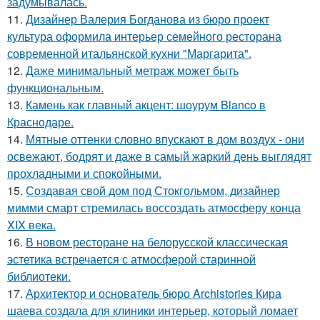
задумывалась.
11.
Дизайнер Валерия Богданова из бюро проект
культура оформила интерьер семейного ресторана
современной итальянской кухни "Маргарита".
12.
Даже минимальный метраж может быть
функциональным.
13.
Камень как главный акцент: шоурум Blanco в
Краснодаре.
14.
Мятные оттенки словно впускают в дом воздух - они
освежают, бодрят и даже в самый жаркий день выглядят
прохладными и спокойными.
15.
Создавая свой дом под Стокгольмом, дизайнер
мимми смарт стремилась воссоздать атмосферу конца
XIX века.
16.
В новом ресторане на белорусской классическая
эстетика встречается с атмосферой старинной
библиотеки.
17.
Архитектор и основатель бюро Archistories Кира
шаева создала для клиники интерьер, который ломает