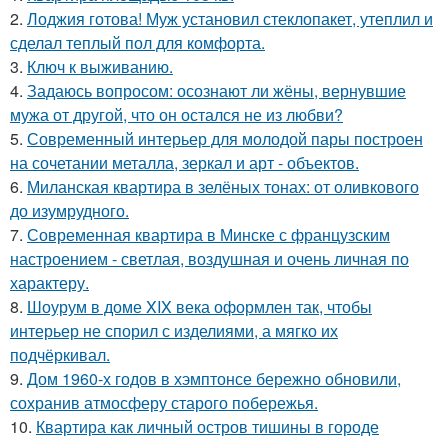
2.
Лоджия готова! Муж установил стеклопакет, утеплил и
сделал теплый пол для комфорта.
3.
Ключ к выживанию.
4.
Задаюсь вопросом: осознают ли жёны, вернувшие
мужа от другой, что он остался не из любви?
5.
Современный интерьер для молодой пары построен
на сочетании металла, зеркал и арт - объектов.
6.
Миланская квартира в зелёных тонах: от оливкового
до изумрудного.
7.
Современная квартира в Минске с французским
настроением - светлая, воздушная и очень личная по
характеру.
8.
Шоурум в доме XIX века оформлен так, чтобы
интерьер не спорил с изделиями, а мягко их
подчёркивал.
9.
Дом 1960-х годов в хэмптонсе бережно обновили,
сохранив атмосферу старого побережья.
10.
Квартира как личный остров тишины в городе