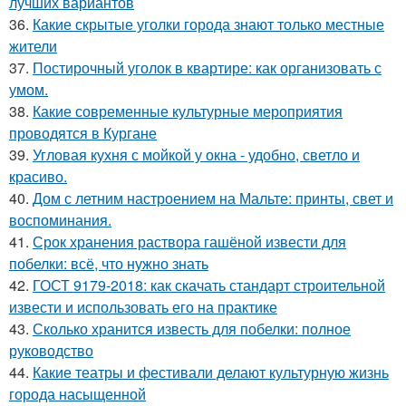
лучших вариантов
36.
Какие скрытые уголки города знают только местные
жители
37.
Постирочный уголок в квартире: как организовать с
умом.
38.
Какие современные культурные мероприятия
проводятся в Кургане
39.
Угловая кухня с мойкой у окна - удобно, светло и
красиво.
40.
Дом с летним настроением на Мальте: принты, свет и
воспоминания.
41.
Срок хранения раствора гашёной извести для
побелки: всё, что нужно знать
42.
ГОСТ 9179-2018: как скачать стандарт строительной
извести и использовать его на практике
43.
Сколько хранится известь для побелки: полное
руководство
44.
Какие театры и фестивали делают культурную жизнь
города насыщенной