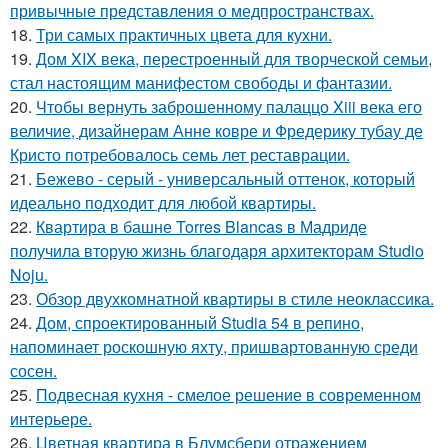
привычные представления о медпространствах.
18.
Три самых практичных цвета для кухни.
19.
Дом XIX века, перестроенный для творческой семьи,
стал настоящим манифестом свободы и фантазии.
20.
Чтобы вернуть заброшенному палаццо Xiii века его
величие, дизайнерам Анне ковре и Фредерику тубау де
Кристо потребовалось семь лет реставрации.
21.
Бежево - серый - универсальный оттенок, который
идеально подходит для любой квартиры.
22.
Квартира в башне Torres Blancas в Мадриде
получила вторую жизнь благодаря архитекторам Studio
Noju.
23.
Обзор двухкомнатной квартиры в стиле неоклассика.
24.
Дом, спроектированный Studia 54 в репино,
напоминает роскошную яхту, пришвартованную среди
сосен.
25.
Подвесная кухня - смелое решение в современном
интерьере.
26.
Цветная квартира в Блумсбери отражением