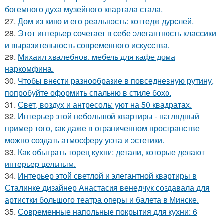
богемного духа музейного квартала стала.
27.
Дом из кино и его реальность: коттедж дурслей.
28.
Этот интерьер сочетает в себе элегантность классики
и выразительность современного искусства.
29.
Михаил хвалебнов: мебель для кафе дома
наркомфина.
30.
Чтобы внести разнообразие в повседневную рутину,
попробуйте оформить спальню в стиле бохо.
31.
Свет, воздух и антресоль: уют на 50 квадратах.
32.
Интерьер этой небольшой квартиры - наглядный
пример того, как даже в ограниченном пространстве
можно создать атмосферу уюта и эстетики.
33.
Как обыграть торец кухни: детали, которые делают
интерьер цельным.
34.
Интерьер этой светлой и элегантной квартиры в
Сталинке дизайнер Анастасия венедчук создавала для
артистки большого театра оперы и балета в Минске.
35.
Современные напольные покрытия для кухни: 6