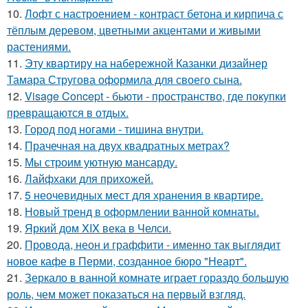
10.
Лофт с настроением - контраст бетона и кирпича с
тёплым деревом, цветными акцентами и живыми
растениями.
11.
Эту квартиру на набережной Казанки дизайнер
Тамара Стругова оформила для своего сына.
12.
Visage Concept - бьюти - пространство, где покупки
превращаются в отдых.
13.
Город под ногами - тишина внутри.
14.
Прачечная на двух квадратных метрах?
15.
Мы строим уютную мансарду.
16.
Лайфхаки для прихожей.
17.
5 неочевидных мест для хранения в квартире.
18.
Новый тренд в оформлении ванной комнаты.
19.
Яркий дом XIX века в Челси.
20.
Провода, неон и граффити - именно так выглядит
новое кафе в Перми, созданное бюро "Неарт".
21.
Зеркало в ванной комнате играет гораздо большую
роль, чем может показаться на первый взгляд.