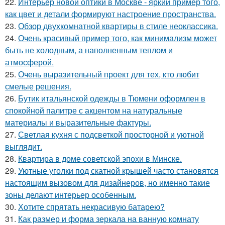
22.
Интерьер новой оптики в Москве - яркий пример того,
как цвет и детали формируют настроение пространства.
23.
Обзор двухкомнатной квартиры в стиле неоклассика.
24.
Очень красивый пример того, как минимализм может
быть не холодным, а наполненным теплом и
атмосферой.
25.
Очень выразительный проект для тех, кто любит
смелые решения.
26.
Бутик итальянской одежды в Тюмени оформлен в
спокойной палитре с акцентом на натуральные
материалы и выразительные фактуры.
27.
Светлая кухня с подсветкой просторной и уютной
выглядит.
28.
Квартира в доме советской эпохи в Минске.
29.
Уютные уголки под скатной крышей часто становятся
настоящим вызовом для дизайнеров, но именно такие
зоны делают интерьер особенным.
30.
Хотите спрятать некрасивую батарею?
31.
Как размер и форма зеркала на ванную комнату