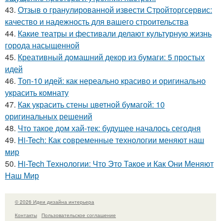
43.
Отзыв о гранулированной извести Стройторгсервис:
качество и надежность для вашего строительства
44.
Какие театры и фестивали делают культурную жизнь
города насыщенной
45.
Креативный домашний декор из бумаги: 5 простых
идей
46.
Топ-10 идей: как нереально красиво и оригинально
украсить комнату
47.
Как украсить стены цветной бумагой: 10
оригинальных решений
48.
Что такое дом хай-тек: будущее началось сегодня
49.
Hi-Tech: Как современные технологии меняют наш
мир
50.
Hi-Tech Технологии: Что Это Такое и Как Они Меняют
Наш Мир
© 2026 Идеи дизайна интерьера
Контакты
Пользовательское соглашение