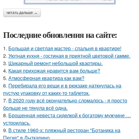
читать дальше →
Последние обновления на сайте:
1.
Большая и светлая мастер - спальня в квартире!
2.
Уютная кухня - гостиная в приятной цветовой гамме.
3.
Шикарный ремонт небольшой квартиры.
4.
Какая прихожая нравится вам больше?
5.
Атмосферная квартира как вам?
6.
Перебирала его вещи и в рюкзаке наткнулась на
пустую упаковку от каких-то таблеток.
7.
В 2020 году всё окончательно сломалось - я просто
больше не тянула всё одна.
8.
Брошенная невеста сиделкой к богатому мужчине …
устроилась.
9.
В стиле 1960-х: пляжный ресторан "Ботаника на
Песке" в Лыткарино.