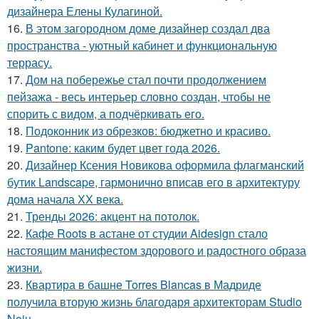
дизайнера Елены Кулагиной.
16.
В этом загородном доме дизайнер создал два
пространства - уютный кабинет и функциональную
террасу.
17.
Дом на побережье стал почти продолжением
пейзажа - весь интерьер словно создан, чтобы не
спорить с видом, а подчёркивать его.
18.
Подоконник из обрезков: бюджетно и красиво.
19.
Pantone: каким будет цвет года 2026.
20.
Дизайнер Ксения Новикова оформила флагманский
бутик Landscape, гармонично вписав его в архитектуру
дома начала ХХ века.
21.
Тренды 2026: акцент на потолок.
22.
Кафе Roots в астане от студии Aidesign стало
настоящим манифестом здорового и радостного образа
жизни.
23.
Квартира в башне Torres Blancas в Мадриде
получила вторую жизнь благодаря архитекторам Studio
Noju.