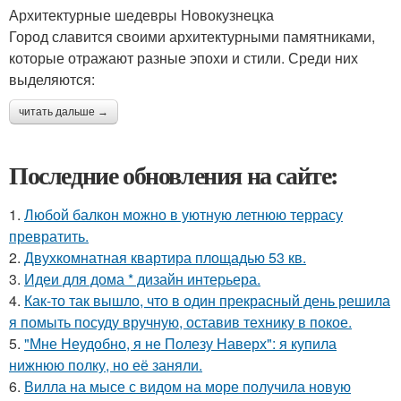
Архитектурные шедевры Новокузнецка
Город славится своими архитектурными памятниками,
которые отражают разные эпохи и стили. Среди них
выделяются:
читать дальше →
Последние обновления на сайте:
1.
Любой балкон можно в уютную летнюю террасу
превратить.
2.
Двухкомнатная квартира площадью 53 кв.
3.
Идеи для дома * дизайн интерьера.
4.
Как-то так вышло, что в один прекрасный день решила
я помыть посуду вручную, оставив технику в покое.
5.
"Мне Неудобно, я не Полезу Наверх": я купила
нижнюю полку, но её заняли.
6.
Вилла на мысе с видом на море получила новую