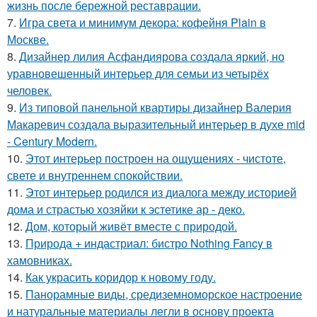
жизнь после бережной реставрации.
7.
Игра света и минимум декора: кофейня Plain в
Москве.
8.
Дизайнер лилия Асфандиярова создала яркий, но
уравновешенный интерьер для семьи из четырёх
человек.
9.
Из типовой панельной квартиры дизайнер Валерия
Макаревич создала выразительный интерьер в духе mid
- Century Modern.
10.
Этот интерьер построен на ощущениях - чистоте,
свете и внутреннем спокойствии.
11.
Этот интерьер родился из диалога между историей
дома и страстью хозяйки к эстетике ар - деко.
12.
Дом, который живёт вместе с природой.
13.
Природа + индастриал: бистро Nothing Fancy в
хамовниках.
14.
Как украсить коридор к новому году.
15.
Панорамные виды, средиземноморское настроение
и натуральные материалы легли в основу проекта