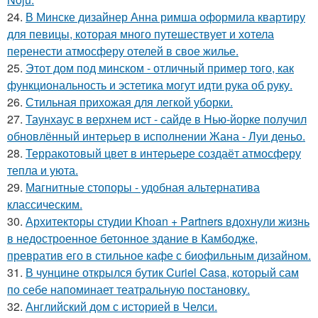
24.
В Минске дизайнер Анна римша оформила квартиру
для певицы, которая много путешествует и хотела
перенести атмосферу отелей в свое жилье.
25.
Этот дом под минском - отличный пример того, как
функциональность и эстетика могут идти рука об руку.
26.
Стильная прихожая для легкой уборки.
27.
Таунхаус в верхнем ист - сайде в Нью-йорке получил
обновлённый интерьер в исполнении Жана - Луи деньо.
28.
Терракотовый цвет в интерьере создаёт атмосферу
тепла и уюта.
29.
Магнитные стопоры - удобная альтернатива
классическим.
30.
Архитекторы студии Khoan + Partners вдохнули жизнь
в недостроенное бетонное здание в Камбодже,
превратив его в стильное кафе с биофильным дизайном.
31.
В чунцине открылся бутик Curiel Casa, который сам
по себе напоминает театральную постановку.
32.
Английский дом с историей в Челси.