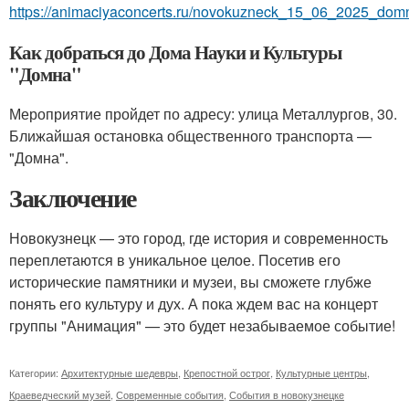
https://animaciyaconcerts.ru/novokuzneck_15_06_2025_dom
Как добраться до Дома Науки и Культуры
"Домна"
Мероприятие пройдет по адресу: улица Металлургов, 30.
Ближайшая остановка общественного транспорта —
"Домна".
Заключение
Новокузнецк — это город, где история и современность
переплетаются в уникальное целое. Посетив его
исторические памятники и музеи, вы сможете глубже
понять его культуру и дух. А пока ждем вас на концерт
группы "Анимация" — это будет незабываемое событие!
Категории:
Архитектурные шедевры
,
Крепостной острог
,
Культурные центры
,
Краеведческий музей
,
Современные события
,
События в новокузнецке