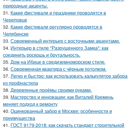
природные акценты.
31.
Какие фестивали и праздники проводятся в
Череповце
32.
Какие фестивали регулярно проводятся в
Челябинске
33.
Современный интерьер с восточными акцентами.
34.
Интерьер в стиле "Разрушенного Замка": как
соединить роскошь и брутальность.
35.
Дом на Ибице в средиземноморском стиле.
36.
Современная квартира с чёрным потолком.
37.
Легко и быстро: как использовать калькулятор забора
из профнастила
38.
Деревянные проёмы своими руками.
39.
Мастерство и инновации: как Виталий Кремень
меняет подход к ремонту
40.
Оцинкованный забор в Москве: особенности и
преимущества
41.
ГОСТ 9179-2018: как скачать стандарт строительной