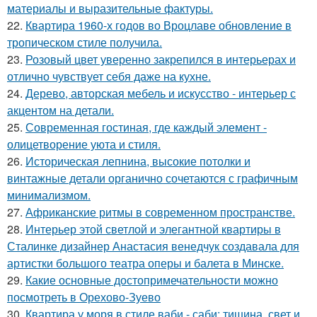
материалы и выразительные фактуры.
22.
Квартира 1960-х годов во Вроцлаве обновление в
тропическом стиле получила.
23.
Розовый цвет уверенно закрепился в интерьерах и
отлично чувствует себя даже на кухне.
24.
Дерево, авторская мебель и искусство - интерьер с
акцентом на детали.
25.
Современная гостиная, где каждый элемент -
олицетворение уюта и стиля.
26.
Историческая лепнина, высокие потолки и
винтажные детали органично сочетаются с графичным
минимализмом.
27.
Африканские ритмы в современном пространстве.
28.
Интерьер этой светлой и элегантной квартиры в
Сталинке дизайнер Анастасия венедчук создавала для
артистки большого театра оперы и балета в Минске.
29.
Какие основные достопримечательности можно
посмотреть в Орехово-Зуево
30.
Квартира у моря в стиле ваби - саби: тишина, свет и