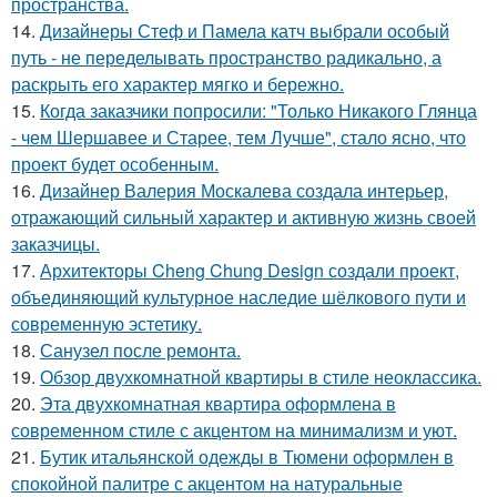
пространства.
14.
Дизайнеры Стеф и Памела катч выбрали особый
путь - не переделывать пространство радикально, а
раскрыть его характер мягко и бережно.
15.
Когда заказчики попросили: "Только Никакого Глянца
- чем Шершавее и Старее, тем Лучше", стало ясно, что
проект будет особенным.
16.
Дизайнер Валерия Москалева создала интерьер,
отражающий сильный характер и активную жизнь своей
заказчицы.
17.
Архитекторы Cheng Chung Design создали проект,
объединяющий культурное наследие шёлкового пути и
современную эстетику.
18.
Санузел после ремонта.
19.
Обзор двухкомнатной квартиры в стиле неоклассика.
20.
Эта двухкомнатная квартира оформлена в
современном стиле с акцентом на минимализм и уют.
21.
Бутик итальянской одежды в Тюмени оформлен в
спокойной палитре с акцентом на натуральные