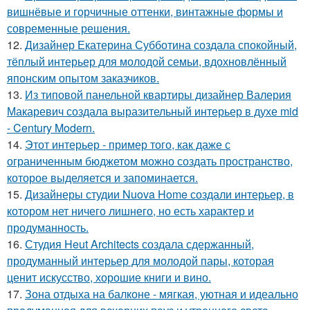
вишнёвые и горчичные оттенки, винтажные формы и
современные решения.
12.
Дизайнер Екатерина Субботина создала спокойный,
тёплый интерьер для молодой семьи, вдохновлённый
японским опытом заказчиков.
13.
Из типовой панельной квартиры дизайнер Валерия
Макаревич создала выразительный интерьер в духе mid
- Century Modern.
14.
Этот интерьер - пример того, как даже с
ограниченным бюджетом можно создать пространство,
которое выделяется и запоминается.
15.
Дизайнеры студии Nuova Home создали интерьер, в
котором нет ничего лишнего, но есть характер и
продуманность.
16.
Студия Heut Architects создала сдержанный,
продуманный интерьер для молодой пары, которая
ценит искусство, хорошие книги и вино.
17.
Зона отдыха на балконе - мягкая, уютная и идеально