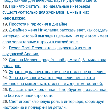
продуманная для вечерних пауз и утреннего света.
18.
Принято считать, что идеальные интерьеры
существуют только для журналов, а жить в них
невозможно.
19.
Простота и гармония в дизайне.
20.
Дизайнер женя Николаева рассказывает, как создать
интерьер, который выглядит цельным, но при этом имеет
свои характерные штрихи в каждой зоне.
21.
Desert Rock Resort: отель, выросший из скал
саудовской Аравии.
22.
Сиенна Миллер продаёт свой дом за 2, 61 миллиона
долларов.
23.
Экран под ванную: практичное и стильное решение.
24.
Зона за диваном часто недооценивается, хотя
именно она может стать стильным акцентом гостиной.
25.
Классика, вдохновленная Петербургом, - изысканная,
но без излишней строгости.
26.
Свет играет ключевую роль в интерьере, формируя
настроение и подчёркивая детали.