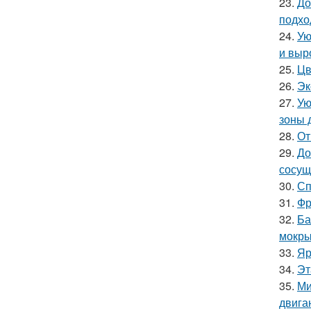
23.
До
подхо
24.
Ую
и выр
25.
Цв
26.
Эк
27.
Ую
зоны 
28.
От
29.
До
сосущ
30.
Сп
31.
Фр
32.
Ба
мокры
33.
Яр
34.
Эт
35.
Ми
двига