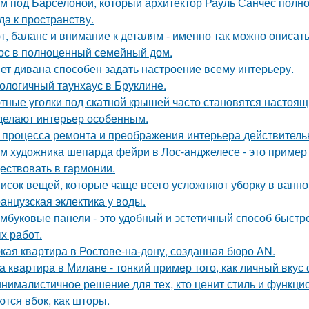
м под Барселоной, который архитектор Рауль Санчес полн
да к пространству.
т, баланс и внимание к деталям - именно так можно описат
ос в полноценный семейный дом.
ет дивана способен задать настроение всему интерьеру.
ологичный таунхаус в Бруклине.
тные уголки под скатной крышей часто становятся настоящ
делают интерьер особенным.
 процесса ремонта и преображения интерьера действитель
м художника шепарда фейри в Лос-анджелесе - это пример т
ествовать в гармонии.
исок вещей, которые чаще всего усложняют уборку в ванно
анцузская эклектика у воды.
мбуковые панели - это удобный и эстетичный способ быстр
х работ.
кая квартира в Ростове-на-дону, созданная бюро AN.
а квартира в Милане - тонкий пример того, как личный вку
нималистичное решение для тех, кто ценит стиль и функци
ются вбок, как шторы.