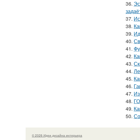
36.
Эс
задаё
37.
Ис
38.
Ка
39.
Ид
40.
Св
41.
Фу
42.
Ка
43.
Ск
44.
Ле
45.
Ка
46.
Га
47.
Из
48.
ГО
49.
Ка
50.
Со
© 2026 Идеи дизайна интерьера