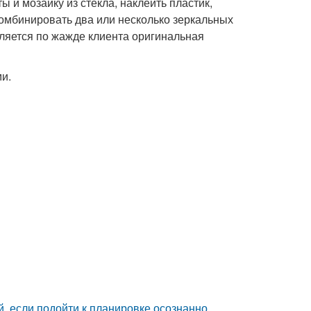
и мозаику из стекла, наклеить пластик,
комбинировать два или несколько зеркальных
вляется по жажде клиента оригинальная
и.
 если подойти к планировке осознанно.