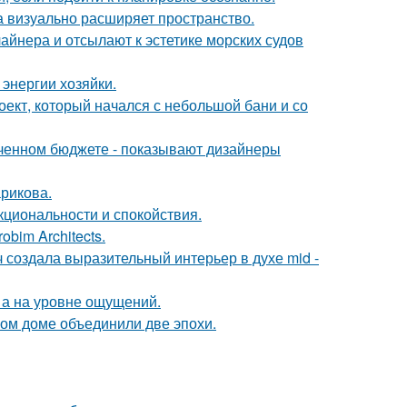
ка визуально расширяет пространство.
айнера и отсылают к эстетике морских судов
энергии хозяйки.
роект, который начался с небольшой бани и со
иченном бюджете - показывают дизайнеры
рикова.
кциональности и спокойствия.
bim Architects.
создала выразительный интерьер в духе mid -
 а на уровне ощущений.
ом доме объединили две эпохи.