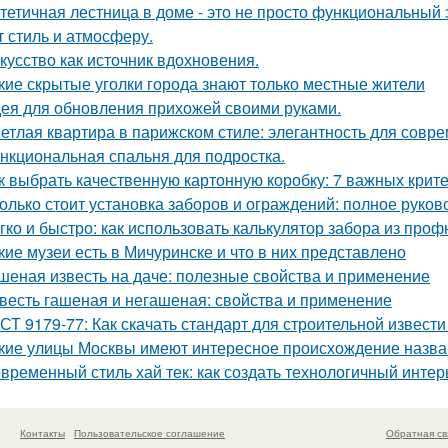
тетичная лестница в доме - это не просто функциональный 
т стиль и атмосферу.
кусство как источник вдохновения.
кие скрытые уголки города знают только местные жители
ея для обновления прихожей своими руками.
етлая квартира в парижском стиле: элегантность для совр
нкциональная спальня для подростка.
к выбрать качественную картонную коробку: 7 важных крит
олько стоит установка заборов и ограждений: полное руков
гко и быстро: как использовать калькулятор забора из про
кие музеи есть в Мичуринске и что в них представлено
шеная известь на даче: полезные свойства и применение
весть гашеная и негашеная: свойства и применение
СТ 9179-77: Как скачать стандарт для строительной извести
кие улицы Москвы имеют интересное происхождение назв
временный стиль хай тек: как создать технологичный интер
Контакты
Пользовательское соглашение
Обратная св