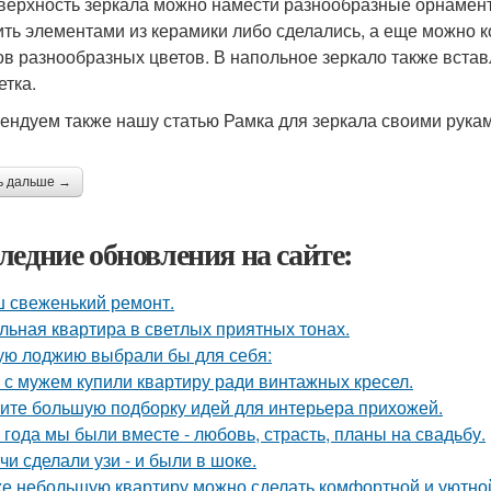
верхность зеркала можно намести разнообразные орнаменты 
ить элементами из керамики либо сделались, а еще можно 
ов разнообразных цветов. В напольное зеркало также вста
етка.
ендуем также нашу статью Рамка для зеркала своими рукам
ь дальше →
ледние обновления на сайте:
 свеженький ремонт.
льная квартира в светлых приятных тонах.
ую лоджию выбрали бы для себя:
 с мужем купили квартиру ради винтажных кресел.
ите большую подборку идей для интерьера прихожей.
 года мы были вместе - любовь, страсть, планы на свадьбу.
чи сделали узи - и были в шоке.
е небольшую квартиру можно сделать комфортной и уютной,