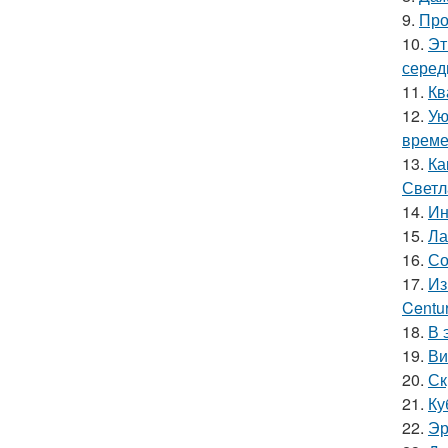
9.
Про
10.
Эт
серед
11.
Кв
12.
Ую
време
13.
Ка
Светл
14.
Ин
15.
Ла
16.
Со
17.
Из
Centu
18.
В 
19.
Ви
20.
Ск
21.
Ку
22.
Эр