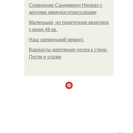
Сравнение Сандиммун Неорал с
другими иммуносупрессорами
Маленькая, но практичная квартира
у моря 48 кв.
Наш свеженький ремонт.
Варианты крепления полок к стене.
Петли и уголки