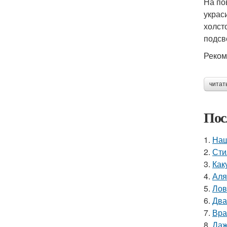
На по
украс
холст
подсв
Реком
читат
Пос
1.
Наш
2.
Сти
3.
Как
4.
Аля
5.
Лов
6.
Два
7.
Вра
8.
Даж