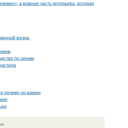
элемент, а важная часть интерьера, которая
еменной жизни.
ериев
одство по ценам
фнастила
 и почему он важен
ания
ьер
язь