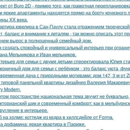
ект от Buro 2D - пример того, как грамотная перепланиров
и яркие апартаменты находятся прямо на борту круизного л
ины XX века.
артира ювелира в Сан-Паулу стала отражением творческой 
т, баланс и внимание к деталям - так можно описать этот п
нем вырос в полноценный семейный дом.
к создать спокойный и универсальный интерьер при огран
ана Мельникова и Иван мельников.
терьер для семьи с двумя детьми спроектировала Юлия ста
коничный дом для семьи с ребёнком - это баланс уюта, фун
временная дача с природными мотивами: дом 147, 3 м от Zro
 типовой панельной квартиры дизайнер Валерия Макаревич 
ry Modern.
этом пространстве национальная тема звучит не буквально,
кторианский шик и современный комфорт: как в мельбурнск
ругление в интерьере.
б на холме: коттедж из кедра в хиллсдейле от Forma.
а дофамина: яркая квартира в Париже.