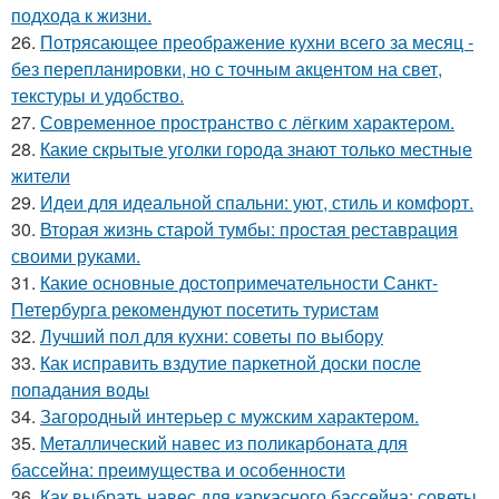
подхода к жизни.
26.
Потрясающее преображение кухни всего за месяц -
без перепланировки, но с точным акцентом на свет,
текстуры и удобство.
27.
Современное пространство с лёгким характером.
28.
Какие скрытые уголки города знают только местные
жители
29.
Идеи для идеальной спальни: уют, стиль и комфорт.
30.
Вторая жизнь старой тумбы: простая реставрация
своими руками.
31.
Какие основные достопримечательности Санкт-
Петербурга рекомендуют посетить туристам
32.
Лучший пол для кухни: советы по выбору
33.
Как исправить вздутие паркетной доски после
попадания воды
34.
Загородный интерьер с мужским характером.
35.
Металлический навес из поликарбоната для
бассейна: преимущества и особенности
36.
Как выбрать навес для каркасного бассейна: советы