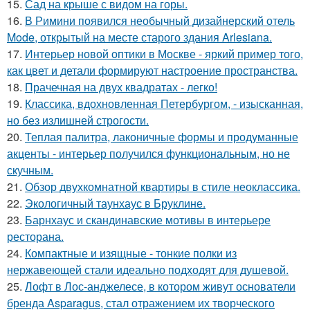
15.
Сад на крыше с видом на горы.
16.
В Римини появился необычный дизайнерский отель
Mode, открытый на месте старого здания Arlesiana.
17.
Интерьер новой оптики в Москве - яркий пример того,
как цвет и детали формируют настроение пространства.
18.
Прачечная на двух квадратах - легко!
19.
Классика, вдохновленная Петербургом, - изысканная,
но без излишней строгости.
20.
Теплая палитра, лаконичные формы и продуманные
акценты - интерьер получился функциональным, но не
скучным.
21.
Обзор двухкомнатной квартиры в стиле неоклассика.
22.
Экологичный таунхаус в Бруклине.
23.
Барнхаус и скандинавские мотивы в интерьере
ресторана.
24.
Компактные и изящные - тонкие полки из
нержавеющей стали идеально подходят для душевой.
25.
Лофт в Лос-анджелесе, в котором живут основатели
бренда Asparagus, стал отражением их творческого