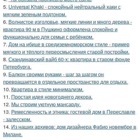
5.
Universal Khaki - спокойный нейтральный хаки с
мягким зеленым подтоном.
6.
Волнистое изголовье, мягкие линии и много дерева -
квартира 90 м в Пушкино оформлена спокойно и
функционально для семьи с ребёнком.
7.
Дом на ибице в средиземноморском стиле - пример
мягкого и тёплого переосмысления старой постройки.
8.
Скандинавский вайб 60-х: квартира в старом фонде
Петербурга.
9.
Балкон своими руками - шаг за шагом он
превращается в отдельное пространство для отдыха.
10.
Квартира в стиле минимализм.
11.
Простая идея новогоднего декора.
12.
Мы строим уютную мансарду.
13.
Ремесленность и этника: гостевой дом в Переславле
- залесском.
14.
Из наших архивов: дом дизайнера Фабио новембре в
Милане.