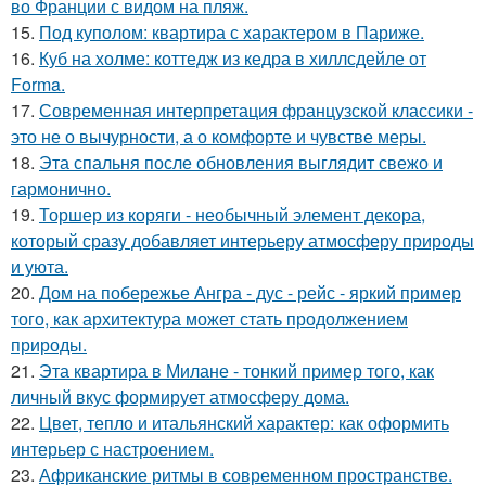
во Франции с видом на пляж.
15.
Под куполом: квартира с характером в Париже.
16.
Куб на холме: коттедж из кедра в хиллсдейле от
Forma.
17.
Современная интерпретация французской классики -
это не о вычурности, а о комфорте и чувстве меры.
18.
Эта спальня после обновления выглядит свежо и
гармонично.
19.
Торшер из коряги - необычный элемент декора,
который сразу добавляет интерьеру атмосферу природы
и уюта.
20.
Дом на побережье Ангра - дус - рейс - яркий пример
того, как архитектура может стать продолжением
природы.
21.
Эта квартира в Милане - тонкий пример того, как
личный вкус формирует атмосферу дома.
22.
Цвет, тепло и итальянский характер: как оформить
интерьер с настроением.
23.
Африканские ритмы в современном пространстве.