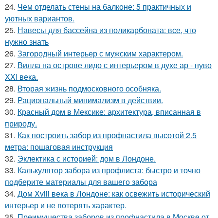
24.
Чем отделать стены на балконе: 5 практичных и
уютных вариантов.
25.
Навесы для бассейна из поликарбоната: все, что
нужно знать
26.
Загородный интерьер с мужским характером.
27.
Вилла на острове лидо с интерьером в духе ар - нуво
XXI века.
28.
Вторая жизнь подмосковного особняка.
29.
Рациональный минимализм в действии.
30.
Красный дом в Мексике: архитектура, вписанная в
природу.
31.
Как построить забор из профнастила высотой 2.5
метра: пошаговая инструкция
32.
Эклектика с историей: дом в Лондоне.
33.
Калькулятор забора из профлиста: быстро и точно
подберите материалы для вашего забора
34.
Дом Xviii века в Лондоне: как освежить исторический
интерьер и не потерять характер.
35.
Преимущества заборов из профнастила в Москве от