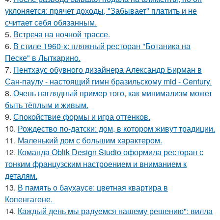
уклоняется: прячет доходы, "Забывает" платить и не
считает себя обязанным.
5.
Встреча на ночной трассе.
6.
В стиле 1960-х: пляжный ресторан "Ботаника на
Песке" в Лыткарино.
7.
Пентхаус обувного дизайнера Александр Бирман в
Сан-паулу - настоящий гимн бразильскому mid - Century.
8.
Очень наглядный пример того, как минимализм может
быть тёплым и живым.
9.
Спокойствие формы и игра оттенков.
10.
Рождество по-датски: дом, в котором живут традиции.
11.
Маленький дом с большим характером.
12.
Команда Oblik Design Studio оформила ресторан с
тонким французским настроением и вниманием к
деталям.
13.
В память о баухаусе: цветная квартира в
Копенгагене.
14.
Каждый день мы радуемся нашему решению": вилла