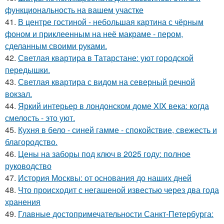
функциональность на вашем участке
41.
В центре гостиной - небольшая картина с чёрным
фоном и приклеенным на неё макраме - пером,
сделанным своими руками.
42.
Светлая квартира в Татарстане: уют городской
передышки.
43.
Светлая квартира с видом на северный речной
вокзал.
44.
Яркий интерьер в лондонском доме XIX века: когда
смелость - это уют.
45.
Кухня в бело - синей гамме - спокойствие, свежесть и
благородство.
46.
Цены на заборы под ключ в 2025 году: полное
руководство
47.
История Москвы: от основания до наших дней
48.
Что происходит с негашеной известью через два года
хранения
49.
Главные достопримечательности Санкт-Петербурга: