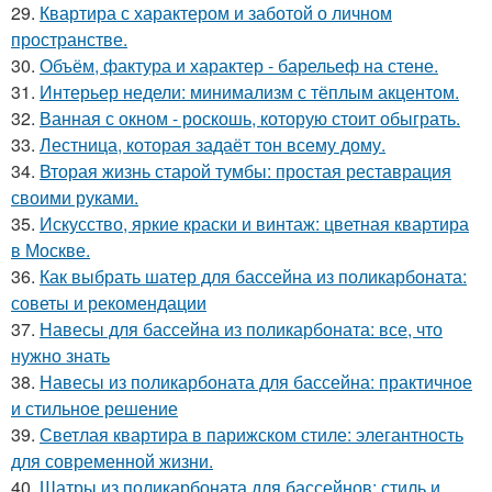
29.
Квартира с характером и заботой о личном
пространстве.
30.
Объём, фактура и характер - барельеф на стене.
31.
Интерьер недели: минимализм с тёплым акцентом.
32.
Ванная с окном - роскошь, которую стоит обыграть.
33.
Лестница, которая задаёт тон всему дому.
34.
Вторая жизнь старой тумбы: простая реставрация
своими руками.
35.
Искусство, яркие краски и винтаж: цветная квартира
в Москве.
36.
Как выбрать шатер для бассейна из поликарбоната:
советы и рекомендации
37.
Навесы для бассейна из поликарбоната: все, что
нужно знать
38.
Навесы из поликарбоната для бассейна: практичное
и стильное решение
39.
Светлая квартира в парижском стиле: элегантность
для современной жизни.
40.
Шатры из поликарбоната для бассейнов: стиль и