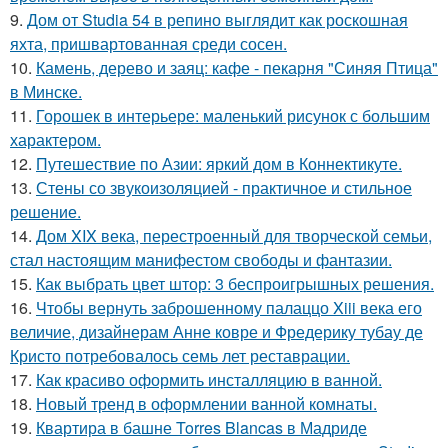
9.
Дом от Studia 54 в репино выглядит как роскошная
яхта, пришвартованная среди сосен.
10.
Камень, дерево и заяц: кафе - пекарня "Синяя Птица"
в Минске.
11.
Горошек в интерьере: маленький рисунок с большим
характером.
12.
Путешествие по Азии: яркий дом в Коннектикуте.
13.
Стены со звукоизоляцией - практичное и стильное
решение.
14.
Дом XIX века, перестроенный для творческой семьи,
стал настоящим манифестом свободы и фантазии.
15.
Как выбрать цвет штор: 3 беспроигрышных решения.
16.
Чтобы вернуть заброшенному палаццо Xiii века его
величие, дизайнерам Анне ковре и Фредерику тубау де
Кристо потребовалось семь лет реставрации.
17.
Как красиво оформить инсталляцию в ванной.
18.
Новый тренд в оформлении ванной комнаты.
19.
Квартира в башне Torres Blancas в Мадриде