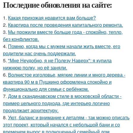
Последние обновления на сайте:
1.
Какая прихожая нравится вам больше?
2.
Квартира после проведения капитального ремонта.
3.
Мы прожили вместе больше года - спокойно, тепло,
без конфликтов.
4.
Помню, когда мы с мужем начали жить вместе, его
родители нас очень поддержали.
5.
"Мне Неудобно, я не Полезу Наверх": я купила
нижнюю полку, но её заняли.
6.
Волнистое изголовье, мягкие линии и много дерева -
квартира 90 м в Пушкино оформлена спокойно и
функционально для семьи с ребёнком.
7.
Дом в скандинавском стиле в московской области -
пример цельного подхода, где интерьер логично
продолжает архитектуру.
8.
Уют, баланс и внимание к деталям - так можно описать
этот проект, который начался с небольшой бани и со
временем вырос в полноценный семейный дом.