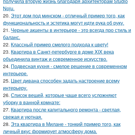
получила вторую жизнь благодаря архитекторам Studio
Noju.
20.
Этот дом под минском - отличный пример того, как
функциональность и эстетика могут идти рука об руку.
21.
Черные акценты в интерьере - это всегда про стиль и
баланс.
22.
Классный пример смелого подхода к цвету!
23.
Квартира в Санкт-петербурге в доме XIX века
объединила винтаж и современное искусство.
24.
Подвесная кухня - смелое решение в современном
интерьере.
25.
Цвет дивана способен задать настроение всему
интерьеру.
26.
Список вещей, которые чаще всего усложняют
уборку в ванной комнате:
27.
Квартира после капитального ремонта - светлая,
свежая и уютная.
28.
Эта квартира в Милане - тонкий пример того, как
личный вкус формирует атмосферу дома.