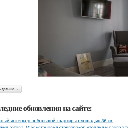
ь дальше →
ледние обновления на сайте:
ный интерьер небольшой квартиры площадью 36 кв.
жия готова! Муж установил стеклопакет, утеплил и сделал 