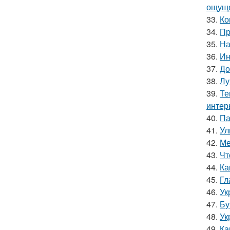
ощуще
33.
Ко
34.
Пр
35.
На
36.
Ин
37.
До
38.
Лу
39.
Те
интер
40.
Па
41.
Ул
42.
Ме
43.
Чт
44.
Ка
45.
Гл
46.
Ук
47.
Бу
48.
Ук
49.
Ка