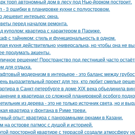
рк торп автономный дом в лесу под Нью-йорком построит.
п - 3 ошибки в планировке кухни с полуостровом.
о дешевит интерьер: окна.
веты перед началом ремонта.
д куполом: квартира с характером в Париже.
аф с тайником: стиль и функциональность в одном.
лая кухня действительно универсальна, но чтобы она не в
ее продумать акценты.
личное решение! Пространство под лестницей часто остаё
ом для отдыха.
афтовый модернизм в интерьере - это баланс между грубо
ень выразительный проект для тех, кто любит смелые реше
артира в Санкт-петербурге в доме XIX века объединила вин
анение в квартирах со сложной планировкой особого подхо
етильник из дерева - это не только источник света, но и вы
кая квартира у фонтана в Риме треви.
чный опыт: квартира с панорамными окнами в Казани.
м на острове патмос с душой и историей.
этой просторной квартире с террасой создали атмосферу ую