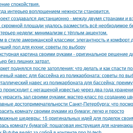
ние спокойствия.
гда интерьер воплощением нежности становится.
оект создавался дистанционно - между двумя странами и в
 скромной площади удалось разместить всё необходимое бе
терьер недели: минимализм с тёплым акцентом.
м в стиле американской классики: элегантность и комфорт 
чший пол для кухни: советы по выбору
кстурная картина своими руками - оригинальное решение для
ьер без лишних затрат.
ркет поднялся после затопления: что делать и как спасти п
ичный навес для бассейна из поликарбоната: советы по вы
таллический навес из поликарбоната для бассейна: преим
о происходит с негашеной известью через два года хранен
к украсить зал своими руками: мастер-класс по созданию цв
авные достопримечательности Санкт-Петербурга: что посмо
расить комнату своими руками из бумаги: легко и просто
мажные шедевры: 15 оригинальных идей для поделок свои
рась комнату бумагой: пошаговая инструкция для начинаю
к Rutube ведёт за собой в контенте про hi-tech