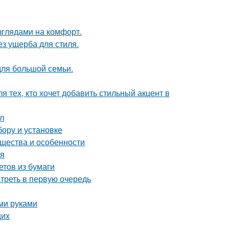
зглядами на комфорт.
з ущерба для стиля.
для большой семьи.
 тех, кто хочет добавить стильный акцент в
ол
бору и установке
ущества и особенности
ия
етов из бумаги
треть в первую очередь
ми руками
щих