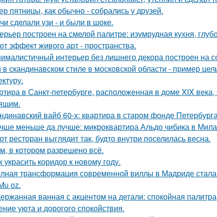
ер пятницы, как обычно - собрались у друзей.
чи сделали узи - и были в шоке.
ерьер построен на смелой палитре: изумрудная кухня, глуб
ют эффект живого арт - пространства.
ималистичный интерьер без лишнего декора построен на с
 в скандинавском стиле в московской области - пример цел
ектуру.
ртира в Санкт-петербурге, расположенная в доме XIX века
ящим.
ндинавский вайб 60-х: квартира в старом фонде Петербурга
чше меньше да лучше: микроквартира Альдо чибика в Мила
от ресторан выглядит так, будто внутри поселилась весна.
м, в котором разрешено всё.
к украсить коридор к новому году.
лная трансформация современной виллы в Мадриде стала 
Mu oz.
ержанная ванная с акцентом на детали: спокойная палитра
ние уюта и дорогого спокойствия.