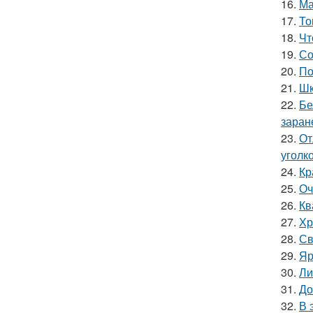
16.
Ма
17.
То
18.
Чт
19.
Со
20.
По
21.
Шк
22.
Бе
заран
23.
От
уголк
24.
Кр
25.
Оч
26.
Кв
27.
Хр
28.
Св
29.
Яр
30.
Ли
31.
До
32.
В 