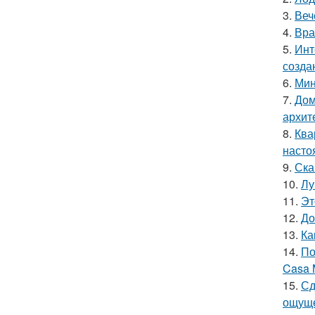
3.
Веч
4.
Вра
5.
Инт
созда
6.
Мин
7.
Дом
архит
8.
Ква
насто
9.
Ска
10.
Лу
11.
Эт
12.
До
13.
Ка
14.
По
Casa 
15.
Сд
ощуще