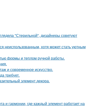
ыглядела "Стерильной", дизайнеры советуют
тся неиспользованным, хотя может стать уютным
стью формы и теплом ручной работы.
ния.
таж и современное искусство.
да требует.
разительный элемент декора.
та и гармонии, где каждый элемент работает на