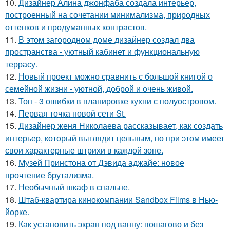
10.
Дизайнер Алина джонфаба создала интерьер,
построенный на сочетании минимализма, природных
оттенков и продуманных контрастов.
11.
В этом загородном доме дизайнер создал два
пространства - уютный кабинет и функциональную
террасу.
12.
Новый проект можно сравнить с большой книгой о
семейной жизни - уютной, доброй и очень живой.
13.
Топ - 3 ошибки в планировке кухни с полуостровом.
14.
Первая точка новой сети St.
15.
Дизайнер женя Николаева рассказывает, как создать
интерьер, который выглядит цельным, но при этом имеет
свои характерные штрихи в каждой зоне.
16.
Музей Принстона от Дэвида аджайе: новое
прочтение брутализма.
17.
Необычный шкаф в спальне.
18.
Штаб-квартира кинокомпании Sandbox Films в Нью-
йорке.
19.
Как установить экран под ванну: пошагово и без