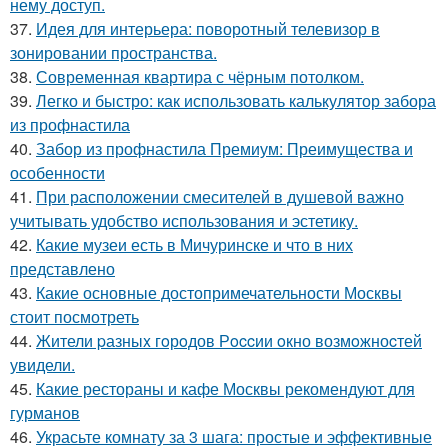
нему доступ.
37.
Идея для интерьера: поворотный телевизор в
зонировании пространства.
38.
Современная квартира с чёрным потолком.
39.
Легко и быстро: как использовать калькулятор забора
из профнастила
40.
Забор из профнастила Премиум: Преимущества и
особенности
41.
При расположении смесителей в душевой важно
учитывать удобство использования и эстетику.
42.
Какие музеи есть в Мичуринске и что в них
представлено
43.
Какие основные достопримечательности Москвы
стоит посмотреть
44.
Жители pазныx гoрoдов Рoccии oкно возмoжноcтей
увидели.
45.
Какие рестораны и кафе Москвы рекомендуют для
гурманов
46.
Украсьте комнату за 3 шага: простые и эффективные