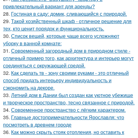
привлекательный вариант для аренды?
28.
Гостиная в саду: домик, сливающийся с природой.
29.
Такой хозяйственный шкаф - отличное решение для
тех, кто ценит порядок и функциональность.
30.
Список вещей, которые чаще всего усложняют
уборку в ванной комнате:
31.
Современный загородный дом в природном стиле -
отличный пример того, как архитектура и интерьер могут
соединяться с окружающей средой.
32.
Как сделать тв - зону своими руками - это отличный
способ придать интерьеру индивидуальность и
сэкономить на декоре.
33.
Летний дом в Дании был создан как уютное убежище
и творческое пространство, тесно связанное с природой.
34.
Современное пространство с лёгким характером.
35.
Главные достопримечательности Ярославля: что
посмотреть в древнем городе
36.
Как можно скрыть стояк отопления, но оставить к