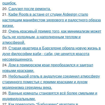
ошибок.
20.
Санузел после ремонта.
21.
Кафе Roots в астане от студии Aidesign стало
настоящим манифестом здорового и радостного образа
жизни.
22.
Очень красивый пример того, как минимализм может
быть не холодным, а наполненным теплом и
атмосферой.
23.
Старая квартира в Барселоне обрела новую жизнь в
духе философии ваби - саби, где ценится красота
несовершенного.
24.
Дом в приморском крае преобразился и заиграл
новыми красками.
25.
Небольшой отель в андалусии соединил атмосферу
старинного поместья с яркими красками и духом
модернизма середины века.
26.
Ванные комнаты становятся всё более смелыми и
индивидуальными.
27.
Как превратить "Бабушкину" квартиру в