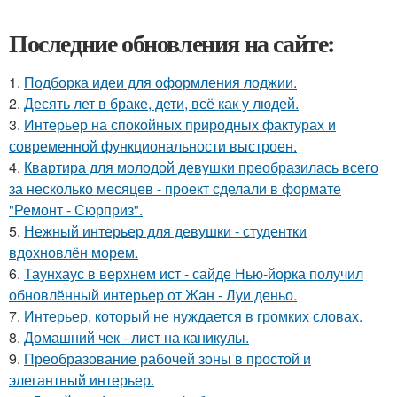
Последние обновления на сайте:
1.
Подборка идеи для оформления лоджии.
2.
Десять лет в браке, дети, всё как у людей.
3.
Интерьер на спокойных природных фактурах и
современной функциональности выстроен.
4.
Квартира для молодой девушки преобразилась всего
за несколько месяцев - проект сделали в формате
"Ремонт - Сюрприз".
5.
Нежный интерьер для девушки - студентки
вдохновлён морем.
6.
Таунхаус в верхнем ист - сайде Нью-йорка получил
обновлённый интерьер от Жан - Луи деньо.
7.
Интерьер, который не нуждается в громких словах.
8.
Домашний чек - лист на каникулы.
9.
Преобразование рабочей зоны в простой и
элегантный интерьер.