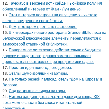
12.
Таунхаус в верхнем ист - сайде Нью-йорка получил
обновлённый интерьер от Жан - Луи деньо.
13.
Этот интерьер построен на ощущениях - чистоте,
свете и внутреннем спокойствии.
14.
Дом, в котором цвет - это настроение.
15.
В интерьерах нового ресторана Grande Bibliotheca на
белорусской классические элементы переплетаются с
атмосферой старинной библиотеки.
16.
Панорамное остекление действительно обходится
дороже стандартного, однако заметно повышает
привлекательность жилья при продаже или сдаче.
17.
Простая идея новогоднего декора.
18.
Этапы шумоизоляции квартиры.
19.
Не только резной палисад: отель "Дом на Кирова" в
Вологде.
20.
Сад на крыше с видом на горы.
21.
Никола хардинг доказала, что даже дом конца XIX
века можно спасти без сноса и капитальной
перестройки.