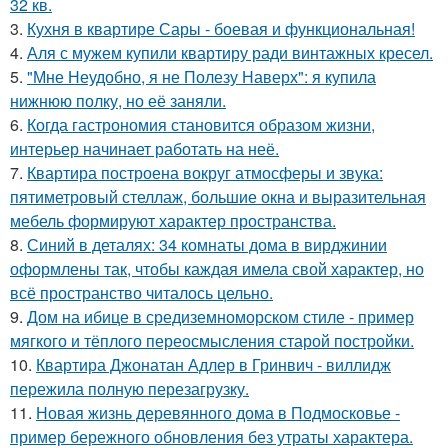
32 кв.
3.
Кухня в квартире Сары - боевая и функциональная!
4.
Аля с мужем купили квартиру ради винтажных кресел.
5.
"Мне Неудобно, я не Полезу Наверх": я купила
нижнюю полку, но её заняли.
6.
Когда гастрономия становится образом жизни,
интерьер начинает работать на неё.
7.
Квартира построена вокруг атмосферы и звука:
пятиметровый стеллаж, большие окна и выразительная
мебель формируют характер пространства.
8.
Синий в деталях: 34 комнаты дома в вирджинии
оформлены так, чтобы каждая имела свой характер, но
всё пространство читалось цельно.
9.
Дом на ибице в средиземноморском стиле - пример
мягкого и тёплого переосмысления старой постройки.
10.
Квартира Джонатан Адлер в Гринвич - виллидж
пережила полную перезагрузку.
11.
Новая жизнь деревянного дома в Подмосковье -
пример бережного обновления без утраты характера.