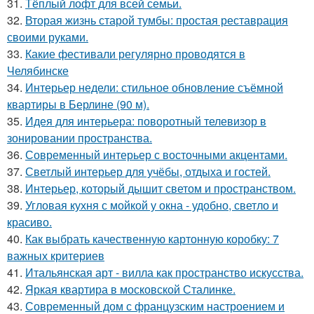
31.
Тёплый лофт для всей семьи.
32.
Вторая жизнь старой тумбы: простая реставрация
своими руками.
33.
Какие фестивали регулярно проводятся в
Челябинске
34.
Интерьер недели: стильное обновление съёмной
квартиры в Берлине (90 м).
35.
Идея для интерьера: поворотный телевизор в
зонировании пространства.
36.
Современный интерьер с восточными акцентами.
37.
Светлый интерьер для учёбы, отдыха и гостей.
38.
Интерьер, который дышит светом и пространством.
39.
Угловая кухня с мойкой у окна - удобно, светло и
красиво.
40.
Как выбрать качественную картонную коробку: 7
важных критериев
41.
Итальянская арт - вилла как пространство искусства.
42.
Яркая квартира в московской Сталинке.
43.
Современный дом с французским настроением и