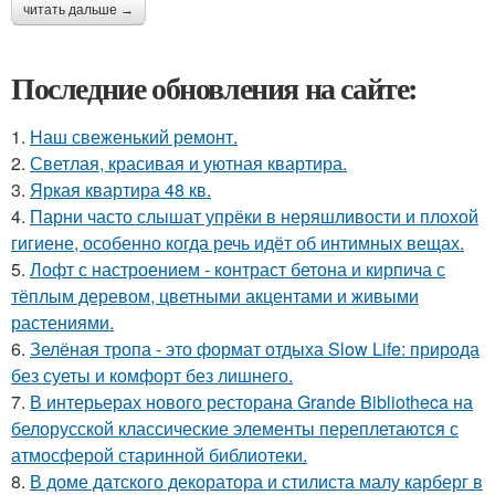
читать дальше →
Последние обновления на сайте:
1.
Наш свеженький ремонт.
2.
Светлая, красивая и уютная квартира.
3.
Яркая квартира 48 кв.
4.
Парни часто слышат упрёки в неряшливости и плохой
гигиене, особенно когда речь идёт об интимных вещах.
5.
Лофт с настроением - контраст бетона и кирпича с
тёплым деревом, цветными акцентами и живыми
растениями.
6.
Зелёная тропа - это формат отдыха Slow Life: природа
без суеты и комфорт без лишнего.
7.
В интерьерах нового ресторана Grande Bibliotheca на
белорусской классические элементы переплетаются с
атмосферой старинной библиотеки.
8.
В доме датского декоратора и стилиста малу карберг в