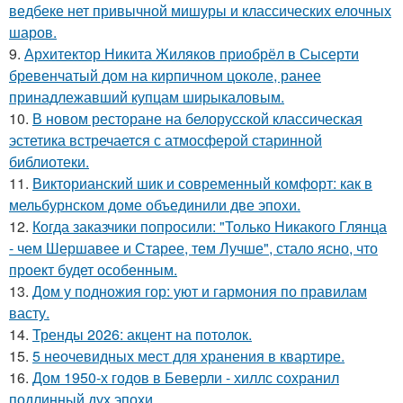
ведбеке нет привычной мишуры и классических елочных
шаров.
9.
Архитектор Никита Жиляков приобрёл в Сысерти
бревенчатый дом на кирпичном цоколе, ранее
принадлежавший купцам ширыкаловым.
10.
В новом ресторане на белорусской классическая
эстетика встречается с атмосферой старинной
библиотеки.
11.
Викторианский шик и современный комфорт: как в
мельбурнском доме объединили две эпохи.
12.
Когда заказчики попросили: "Только Никакого Глянца
- чем Шершавее и Старее, тем Лучше", стало ясно, что
проект будет особенным.
13.
Дом у подножия гор: уют и гармония по правилам
васту.
14.
Тренды 2026: акцент на потолок.
15.
5 неочевидных мест для хранения в квартире.
16.
Дом 1950-х годов в Беверли - хиллс сохранил
подлинный дух эпохи.