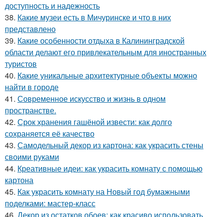
доступность и надежность
38.
Какие музеи есть в Мичуринске и что в них
представлено
39.
Какие особенности отдыха в Калининградской
области делают его привлекательным для иностранных
туристов
40.
Какие уникальные архитектурные объекты можно
найти в городе
41.
Современное искусство и жизнь в одном
пространстве.
42.
Срок хранения гашёной извести: как долго
сохраняется её качество
43.
Самодельный декор из картона: как украсить стены
своими руками
44.
Креативные идеи: как украсить комнату с помощью
картона
45.
Как украсить комнату на Новый год бумажными
поделками: мастер-класс
46.
Декор из остатков обоев: как красиво использовать