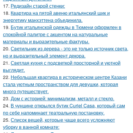
17.
Редизайн старой стенки:
18.
Квартира на пятой авеню итальянский шик и
энергетику манхэттена объединила.
19.
Бутик итальянской одежды в Тюмени оформлен в
спокойной палитре с акцентом на натуральные
материалы и выразительные фактуры.
20.
Светильник из дерева - это не только источник света,
но и выразительный элемент декора.
21.
Светлая кухня с подсветкой просторной и уютной
выглядит.
22.
Небольшая квартира в историческом центре Казани
стала уютным пространством для девушки, которая
много путешествует.
23.
Дом с историей: минимализм, металл и стекло.
24.
В чунцине открылся бутик Curiel Casa, который сам
по себе напоминает театральную постановку.
25.
Список вещей, которые чаще всего усложняют
уборку в ванной комнате: