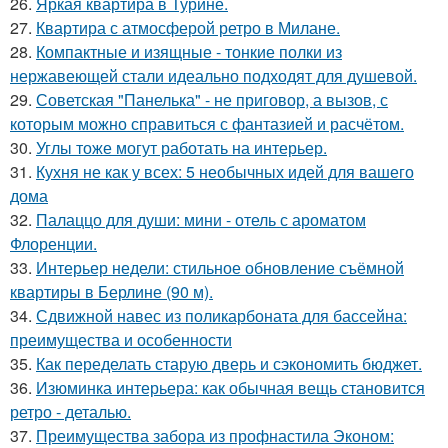
26.
Яркая квартира в Турине.
27.
Квартира с атмосферой ретро в Милане.
28.
Компактные и изящные - тонкие полки из
нержавеющей стали идеально подходят для душевой.
29.
Советская "Панелька" - не приговор, а вызов, с
которым можно справиться с фантазией и расчётом.
30.
Углы тоже могут работать на интерьер.
31.
Кухня не как у всех: 5 необычных идей для вашего
дома
32.
Палаццо для души: мини - отель с ароматом
Флоренции.
33.
Интерьер недели: стильное обновление съёмной
квартиры в Берлине (90 м).
34.
Сдвижной навес из поликарбоната для бассейна:
преимущества и особенности
35.
Как переделать старую дверь и сэкономить бюджет.
36.
Изюминка интерьера: как обычная вещь становится
ретро - деталью.
37.
Преимущества забора из профнастила Эконом: