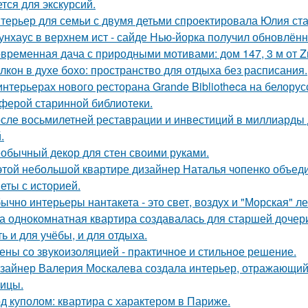
ется для экскурсий.
терьер для семьи с двумя детьми спроектировала Юлия ста
унхаус в верхнем ист - сайде Нью-йорка получил обновлённ
временная дача с природными мотивами: дом 147, 3 м от Zro
лкон в духе бохо: пространство для отдыха без расписания.
интерьерах нового ресторана Grande Bibliotheca на белору
ферой старинной библиотеки.
сле восьмилетней реставрации и инвестиций в миллиарды д
.
обычный декор для стен своими руками.
этой небольшой квартире дизайнер Наталья чопенко объед
еты с историей.
ычно интерьеры нантакета - это свет, воздух и "Морская" ле
а однокомнатная квартира создавалась для старшей дочери
ь и для учёбы, и для отдыха.
ены со звукоизоляцией - практичное и стильное решение.
зайнер Валерия Москалева создала интерьер, отражающий 
чицы.
д куполом: квартира с характером в Париже.