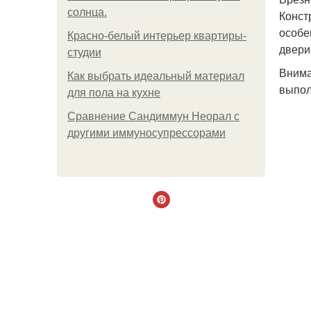
солнца.
Конст
особе
Красно-белый интерьер квартиры-
двери
студии
Внима
Как выбрать идеальный материал
выпол
для пола на кухне
Сравнение Сандиммун Неорал с
другими иммуносупрессорами