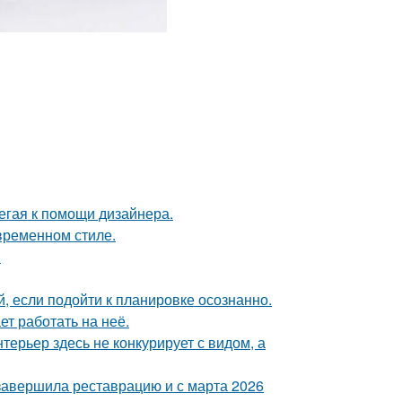
егая к помощи дизайнера.
временном стиле.
.
 если подойти к планировке осознанно.
ет работать на неё.
ерьер здесь не конкурирует с видом, а
 завершила реставрацию и с марта 2026