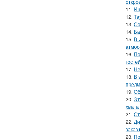
откро
11.
Ин
12.
Та
13.
Со
14.
Ба
15.
В 
атмос
16.
По
гостей
17.
Не
18.
В 
предм
19.
Об
20.
Эт
хватат
21.
Ст
22.
Ди
заказ
23.
По