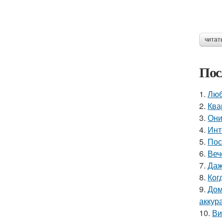
читат
Пос
1.
Люб
2.
Ква
3.
Они
4.
Инт
5.
Пос
6.
Веч
7.
Даж
8.
Ког
9.
Дом
аккур
10.
Ви