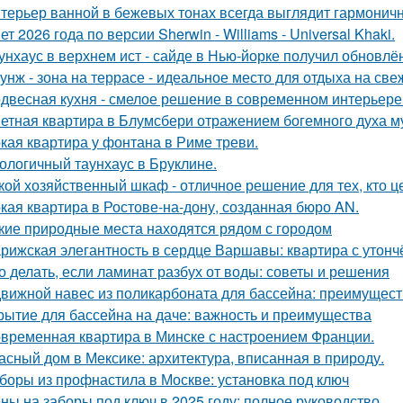
терьер ванной в бежевых тонах всегда выглядит гармонич
ет 2026 года по версии Sherwin - Williams - Universal Khaki.
унхаус в верхнем ист - сайде в Нью-йорке получил обновлё
унж - зона на террасе - идеальное место для отдыха на све
двесная кухня - смелое решение в современном интерьере
етная квартира в Блумсбери отражением богемного духа му
кая квартира у фонтана в Риме треви.
ологичный таунхаус в Бруклине.
кой хозяйственный шкаф - отличное решение для тех, кто ц
кая квартира в Ростове-на-дону, созданная бюро AN.
кие природные места находятся рядом с городом
рижская элегантность в сердце Варшавы: квартира с утон
о делать, если ламинат разбух от воды: советы и решения
вижной навес из поликарбоната для бассейна: преимущест
рытие для бассейна на даче: важность и преимущества
временная квартира в Минске с настроением Франции.
асный дом в Мексике: архитектура, вписанная в природу.
боры из профнастила в Москве: установка под ключ
ны на заборы под ключ в 2025 году: полное руководство