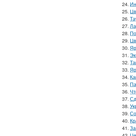
24.
Ин
25.
Цв
26.
Та
27.
Ла
28.
По
29.
Цв
30.
Яр
31.
Эк
32.
Та
33.
Яр
34.
Ка
35.
Па
36.
Чт
37.
Сд
38.
Ук
39.
Со
40.
Кр
41.
За
42.
Це