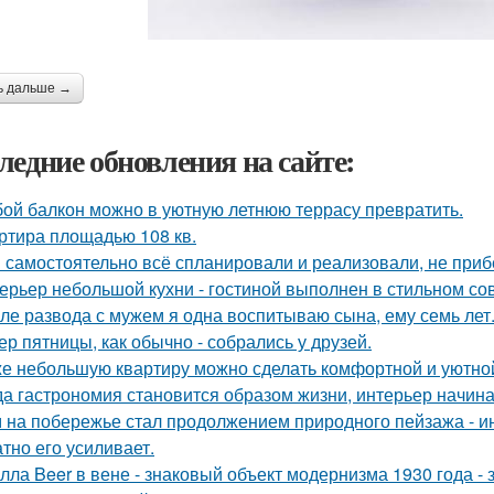
ь дальше →
ледние обновления на сайте:
ой балкон можно в уютную летнюю террасу превратить.
ртира площадью 108 кв.
 самостоятельно всё спланировали и реализовали, не приб
ерьер небольшой кухни - гостиной выполнен в стильном со
ле развода с мужем я одна воспитываю сына, ему семь лет
ер пятницы, как обычно - собрались у друзей.
е небольшую квартиру можно сделать комфортной и уютной,
да гастрономия становится образом жизни, интерьер начина
 на побережье стал продолжением природного пейзажа - инт
атно его усиливает.
лла Beer в вене - знаковый объект модернизма 1930 года -