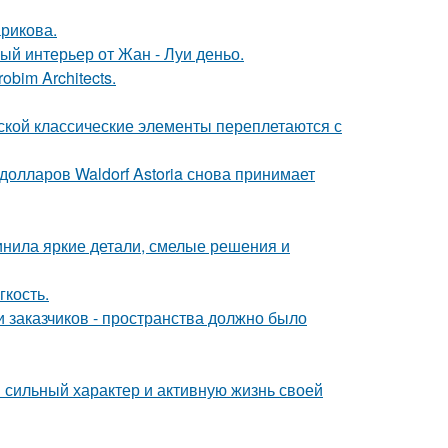
рикова.
ый интерьер от Жан - Луи деньо.
bim Architects.
сской классические элементы переплетаются с
олларов Waldorf Astoria снова принимает
инила яркие детали, смелые решения и
гкость.
 заказчиков - пространства должно было
сильный характер и активную жизнь своей