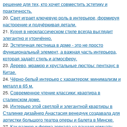
решение для тех, кто хочет совместить эстетику и
практичность.
20.
Свет играет ключевую роль в интерьере, формируя
настроение и подчёркивая детали.
21.
Кухня в неоклассическом стиле всегда выглядит
элегантно и утончённо.
22.
Эстетичная лестница в доме - это не просто
функциональный элемент, а важная часть интерьера,
которая задаёт стиль и атмосферу.
23.
Дерево, мрамор и хрустальные люстры: пентхаус в
Китае.
24.
Чёрно-белый интерьер с характером: минимализм и
металл в 65 м.
25.
Современное чтение классики: квартира в
сталинском доме.
26.
Интерьер этой светлой и элегантной квартиры в
Сталинке дизайнер Анастасия венедчук создавала для
артистки большого театра оперы и балета в Минске.
27.
Как размер и форма зеркала на ванную комнату