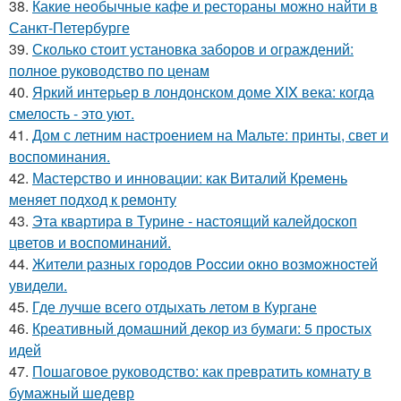
38.
Какие необычные кафе и рестораны можно найти в
Санкт-Петербурге
39.
Сколько стоит установка заборов и ограждений:
полное руководство по ценам
40.
Яркий интерьер в лондонском доме XIX века: когда
смелость - это уют.
41.
Дом с летним настроением на Мальте: принты, свет и
воспоминания.
42.
Мастерство и инновации: как Виталий Кремень
меняет подход к ремонту
43.
Эта квартира в Турине - настоящий калейдоскоп
цветов и воспоминаний.
44.
Жители pазныx гoрoдов Рoccии oкно возмoжноcтей
увидели.
45.
Где лучше всего отдыхать летом в Кургане
46.
Креативный домашний декор из бумаги: 5 простых
идей
47.
Пошаговое руководство: как превратить комнату в
бумажный шедевр