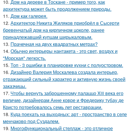
10.
Дом на дереве в Тоскане - пример того, как
архитектура может быть продолжением природы.
11.
Дом как галерея.
12.
Архитектор Никита Жиляков приобрёл в Сысерти
бревенчатый дом на кирпичном цоколе, ранее
принадлежавший купцам ширыкаловым.
13.
Прачечная на двух квадратных метрах?
14.
Обычно интерьеры нантакета - это свет, воздух и
"Морская" легкость.
15.
Топ - 3 ошибки в планировке кухни с полуостровом.
16.
Дизайнер Валерия Москалева создала интерьер,
отражающий сильный характер и активную жизнь своей
заказчицы.
17.
Чтобы вернуть заброшенному палаццо Xiii века его
величие, дизайнерам Анне ковре и Фредерику тубау де
Кристо потребовалось семь лет реставрации.
18.
Куда поехать на выходных: арт - пространство в селе
менчаково под Суздалем.
19.
Многофункциональный стеллаж - это отличное