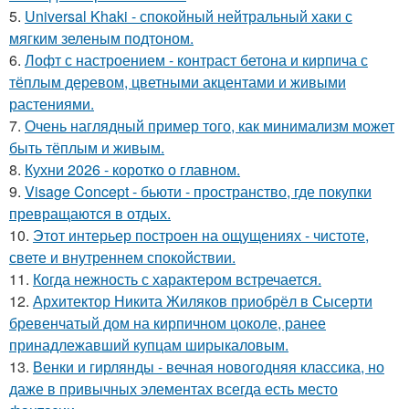
5.
Universal Khaki - спокойный нейтральный хаки с
мягким зеленым подтоном.
6.
Лофт с настроением - контраст бетона и кирпича с
тёплым деревом, цветными акцентами и живыми
растениями.
7.
Очень наглядный пример того, как минимализм может
быть тёплым и живым.
8.
Кухни 2026 - коротко о главном.
9.
Visage Concept - бьюти - пространство, где покупки
превращаются в отдых.
10.
Этот интерьер построен на ощущениях - чистоте,
свете и внутреннем спокойствии.
11.
Когда нежность с характером встречается.
12.
Архитектор Никита Жиляков приобрёл в Сысерти
бревенчатый дом на кирпичном цоколе, ранее
принадлежавший купцам ширыкаловым.
13.
Венки и гирлянды - вечная новогодняя классика, но
даже в привычных элементах всегда есть место