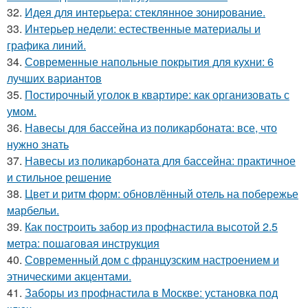
32.
Идея для интерьера: стеклянное зонирование.
33.
Интерьер недели: естественные материалы и
графика линий.
34.
Современные напольные покрытия для кухни: 6
лучших вариантов
35.
Постирочный уголок в квартире: как организовать с
умом.
36.
Навесы для бассейна из поликарбоната: все, что
нужно знать
37.
Навесы из поликарбоната для бассейна: практичное
и стильное решение
38.
Цвет и ритм форм: обновлённый отель на побережье
марбельи.
39.
Как построить забор из профнастила высотой 2.5
метра: пошаговая инструкция
40.
Современный дом с французским настроением и
этническими акцентами.
41.
Заборы из профнастила в Москве: установка под