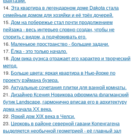
фантазии.
14.
Эта квартира в легендарном доме Dakota стала
семейным домом для хозяйки и её трёх дочерей.
15.
Дом на побережье стал почти продолжением
пейзажа - весь интерьер словно создан, чтобы не
спорить с видом, а подчёркивать его.
16.
Маленькое пространство - большие задачи.
17.
Ёлка - это только начало.
18.
Дом рика оуэнса отражает его характер и творческий
метод.
19.
Больше цвета: яркая квартира в Нью-йорке по
проекту рэймана бузера.
20.
Актуальные сочетания плитки для ванной комнаты.
21.
Дизайнер Ксения Новикова оформила флагманский
бутик Landscape, гармонично вписав его в архитектуру
дома начала ХХ века.
22.
Яркий дом XIX века в Челси.
23.
Церковь в районе северной гавани Копенгагена
выделяется необычной геометрией - её главный зал