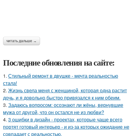
читать дальше →
Последние обновления на сайте:
1.
Стильный ремонт в двушке - мечта реальностью
стала!
2.
Жизнь свела меня с женщиной, которая одна растит
дочь, и я довольно быстро привязался к ним обеим.
3.
Задаюсь вопросом: осознают ли жёны, вернувшие
мужа от другой, что он остался не из любви?
4.
3 ошибки в дизайн - проектах, которые чаще всего
портят готовый интерьер - и из-за которых ожидание не
совпадает с реальностью.