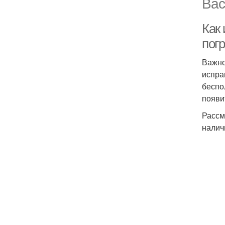
Вас
Как
пог
Важно
испра
беспо
появи
Рассм
налич