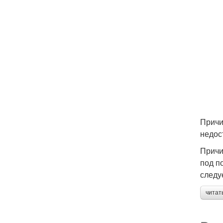
Причи
недос
Причи
под п
следу
читат