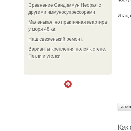
Сравнение Сандиммун Неорал с
другими иммуносупрессорами
Итак,
Маленькая, но практичная квартира
у моря 48 кв.
Наш свеженький ремонт.
Варианты крепления полок к стене.
Петли и уголки
читат
Как 