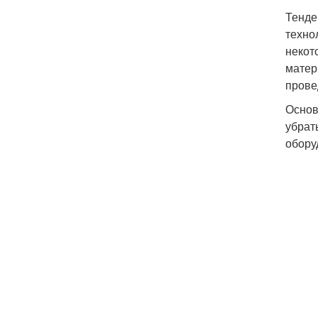
Тенде
техно
некот
матер
прове
Основ
убрат
обору