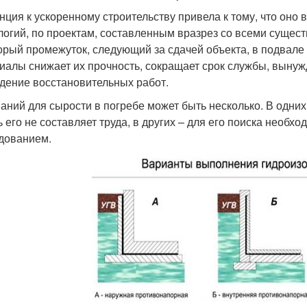
нция к ускоренному строительству привела к тому, что он
логий, по проектам, составленным вразрез со всеми сущес
орый промежуток, следующий за сдачей объекта, в подвале 
иалы снижает их прочность, сокращает срок службы, вынуж
дение восстановительных работ.
аний для сырости в погребе может быть несколько. В одних
ь его не составляет труда, в других – для его поиска необх
дованием.