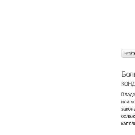
читат
Бол
кон
Владе
или л
закон
охлаж
капля