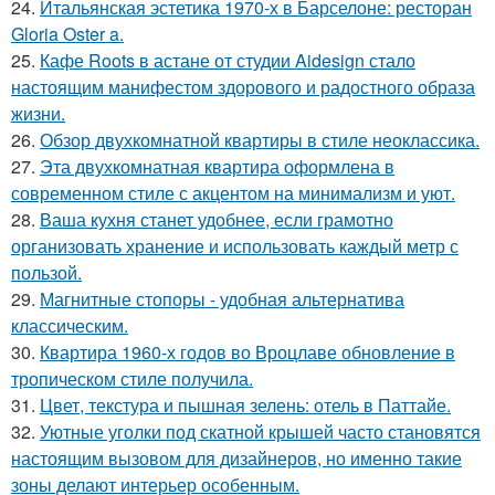
24.
Итальянская эстетика 1970-х в Барселоне: ресторан
Gloria Oster a.
25.
Кафе Roots в астане от студии Aidesign стало
настоящим манифестом здорового и радостного образа
жизни.
26.
Обзор двухкомнатной квартиры в стиле неоклассика.
27.
Эта двухкомнатная квартира оформлена в
современном стиле с акцентом на минимализм и уют.
28.
Ваша кухня станет удобнее, если грамотно
организовать хранение и использовать каждый метр с
пользой.
29.
Магнитные стопоры - удобная альтернатива
классическим.
30.
Квартира 1960-х годов во Вроцлаве обновление в
тропическом стиле получила.
31.
Цвет, текстура и пышная зелень: отель в Паттайе.
32.
Уютные уголки под скатной крышей часто становятся
настоящим вызовом для дизайнеров, но именно такие
зоны делают интерьер особенным.