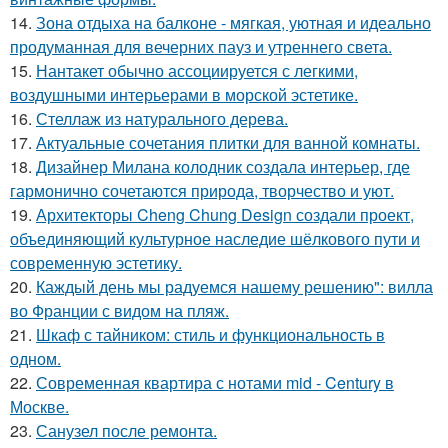
14.
Зона отдыха на балконе - мягкая, уютная и идеально
продуманная для вечерних пауз и утреннего света.
15.
Нантакет обычно ассоциируется с легкими,
воздушными интерьерами в морской эстетике.
16.
Стеллаж из натурального дерева.
17.
Актуальные сочетания плитки для ванной комнаты.
18.
Дизайнер Милана колодник создала интерьер, где
гармонично сочетаются природа, творчество и уют.
19.
Архитекторы Cheng Chung Design создали проект,
объединяющий культурное наследие шёлкового пути и
современную эстетику.
20.
Каждый день мы радуемся нашему решению": вилла
во Франции с видом на пляж.
21.
Шкаф с тайником: стиль и функциональность в
одном.
22.
Современная квартира с нотами mid - Century в
Москве.
23.
Санузел после ремонта.