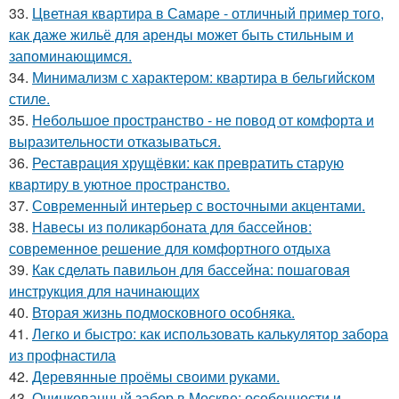
33.
Цветная квартира в Самаре - отличный пример того,
как даже жильё для аренды может быть стильным и
запоминающимся.
34.
Минимализм с характером: квартира в бельгийском
стиле.
35.
Небольшое пространство - не повод от комфорта и
выразительности отказываться.
36.
Реставрация хрущёвки: как превратить старую
квартиру в уютное пространство.
37.
Современный интерьер с восточными акцентами.
38.
Навесы из поликарбоната для бассейнов:
современное решение для комфортного отдыха
39.
Как сделать павильон для бассейна: пошаговая
инструкция для начинающих
40.
Вторая жизнь подмосковного особняка.
41.
Легко и быстро: как использовать калькулятор забора
из профнастила
42.
Деревянные проёмы своими руками.
43.
Оцинкованный забор в Москве: особенности и