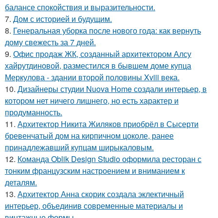
балансе спокойствия и выразительности.
7.
Дом с историей и будущим.
8.
Генеральная уборка после нового года: как вернуть
дому свежесть за 7 дней.
9.
Офис продаж ЖК, созданный архитектором Алсу
хайрутдиновой, разместился в бывшем доме купца
Меркулова - здании второй половины Xviii века.
10.
Дизайнеры студии Nuova Home создали интерьер, в
котором нет ничего лишнего, но есть характер и
продуманность.
11.
Архитектор Никита Жиляков приобрёл в Сысерти
бревенчатый дом на кирпичном цоколе, ранее
принадлежавший купцам ширыкаловым.
12.
Команда Oblik Design Studio оформила ресторан с
тонким французским настроением и вниманием к
деталям.
13.
Архитектор Анна скорик создала эклектичный
интерьер, объединив современные материалы и
винтажные формы.