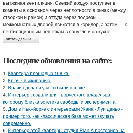
вытяжная вентиляция. Свежий воздух поступает в
комнаты в основном через неплотности в окнах (между
створкой и рамой) и оттуда через подрезы
межкомнатных дверей движется в коридор, а затем — к
вентиляционным решеткам в санузле и на кухне.
читать дальше →
Последние обновления на сайте:
1.
Квартира площадью 108 кв.
2.
Ключ к выживанию.
3.
Врачи сделали узи - и были в шоке.
4.
Интерьер создали для творческого владельца,
которому близка эстетика свободы и эксперимента.
5.
Дом в Нью-йорке с интерьерами Жана - Луи деньо -
пример того, как классическая база может звучать
современно.
6.
Интерьер этой квартиры студия Plan A построила на