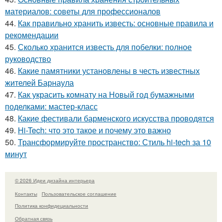
материалов: советы для профессионалов
44.
Как правильно хранить известь: основные правила и
рекомендации
45.
Сколько хранится известь для побелки: полное
руководство
46.
Какие памятники установлены в честь известных
жителей Барнаула
47.
Как украсить комнату на Новый год бумажными
поделками: мастер-класс
48.
Какие фестивали барменского искусства проводятся
49.
Hi-Tech: что это такое и почему это важно
50.
Трансформируйте пространство: Стиль hi-tech за 10
минут
© 2026 Идеи дизайна интерьера
Контакты
Пользовательское соглашение
Политика конфидециальности
Обратная связь