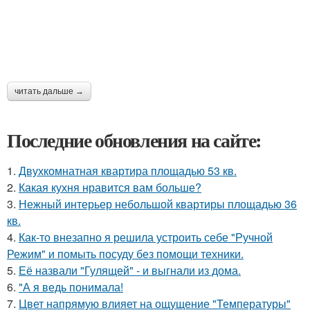
читать дальше →
Последние обновления на сайте:
1.
Двухкомнатная квартира площадью 53 кв.
2.
Какая кухня нравится вам больше?
3.
Нежный интерьер небольшой квартиры площадью 36
кв.
4.
Как-то внезапно я решила устроить себе "Ручной
Режим" и помыть посуду без помощи техники.
5.
Её назвали "Гулящей" - и выгнали из дома.
6.
"А я ведь понимала!
7.
Цвет напрямую влияет на ощущение "Температуры"