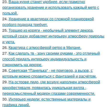
23.
Ваша кухня станет удобнее, если грамотно
организовать хранение и использовать каждый метр с
пользой.
24.
Хранение в квартирах со сложной планировкой
особого подхода требует.
25.
Торшер из коряги - необычный элемент декора,
который сразу добавляет интерьеру атмосферу природы
и уюта.
26.
Квартира с атмосферой ретро в Милане.
27.
Как сделать тв - зону своими руками - это отличный
способ придать интерьеру индивидуальность и
сэкономить на декоре.
28.
Советская "Панелька" - не приговор, а вызов, с
которым можно справиться с фантазией и расчётом.
29.
На острове лидо, где воздух наполнен атмосферой
кинофестиваля, появилась уникальная вилла -
переосмысленный модерн глазами современности.
30.
Интерьер недели: естественные материалы и
графика линий.