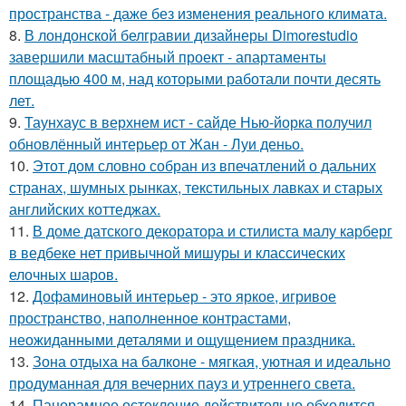
пространства - даже без изменения реального климата.
8.
В лондонской белгравии дизайнеры Dimorestudio
завершили масштабный проект - апартаменты
площадью 400 м, над которыми работали почти десять
лет.
9.
Таунхаус в верхнем ист - сайде Нью-йорка получил
обновлённый интерьер от Жан - Луи деньо.
10.
Этот дом словно собран из впечатлений о дальних
странах, шумных рынках, текстильных лавках и старых
английских коттеджах.
11.
В доме датского декоратора и стилиста малу карберг
в ведбеке нет привычной мишуры и классических
елочных шаров.
12.
Дофаминовый интерьер - это яркое, игривое
пространство, наполненное контрастами,
неожиданными деталями и ощущением праздника.
13.
Зона отдыха на балконе - мягкая, уютная и идеально
продуманная для вечерних пауз и утреннего света.
14.
Панорамное остекление действительно обходится