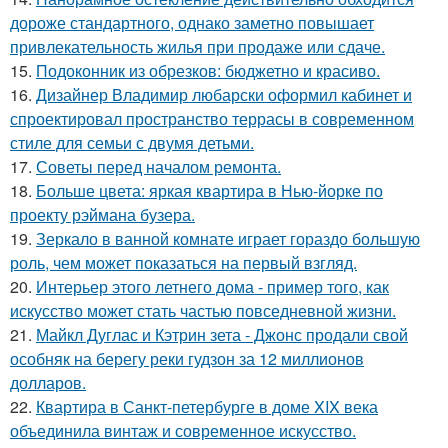
дороже стандартного, однако заметно повышает
привлекательность жилья при продаже или сдаче.
15.
Подоконник из обрезков: бюджетно и красиво.
16.
Дизайнер Владимир любарски оформил кабинет и
спроектировал пространство террасы в современном
стиле для семьи с двумя детьми.
17.
Советы перед началом ремонта.
18.
Больше цвета: яркая квартира в Нью-йорке по
проекту рэймана бузера.
19.
Зеркало в ванной комнате играет гораздо большую
роль, чем может показаться на первый взгляд.
20.
Интерьер этого летнего дома - пример того, как
искусство может стать частью повседневной жизни.
21.
Майкл Дуглас и Кэтрин зета - Джонс продали свой
особняк на берегу реки гудзон за 12 миллионов
долларов.
22.
Квартира в Санкт-петербурге в доме XIX века
объединила винтаж и современное искусство.