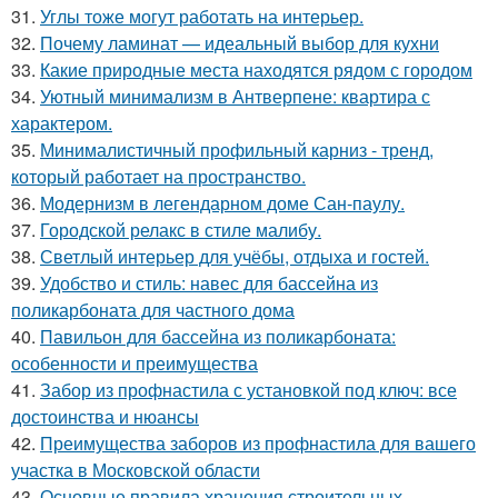
31.
Углы тоже могут работать на интерьер.
32.
Почему ламинат — идеальный выбор для кухни
33.
Какие природные места находятся рядом с городом
34.
Уютный минимализм в Антверпене: квартира с
характером.
35.
Минималистичный профильный карниз - тренд,
который работает на пространство.
36.
Модернизм в легендарном доме Сан-паулу.
37.
Городской релакс в стиле малибу.
38.
Светлый интерьер для учёбы, отдыха и гостей.
39.
Удобство и стиль: навес для бассейна из
поликарбоната для частного дома
40.
Павильон для бассейна из поликарбоната:
особенности и преимущества
41.
Забор из профнастила с установкой под ключ: все
достоинства и нюансы
42.
Преимущества заборов из профнастила для вашего
участка в Московской области
43.
Основные правила хранения строительных