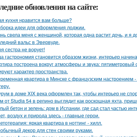
ледние обновления на сайте:
ая кухня нравится вам больше?
борка идеи для оформления лоджии.
нь свела меня с женщиной, которая одна растит дочь, и я 
ледний вальс в Эвервуде.
оя сестра не ворует!
да гастрономия становится образом жизни, интерьер начина
ртира построена вокруг атмосферы и звука: пятиметровый 
руют характер пространства.
ременная квартира в Минске с французским настроением - 
теру.
рум в доме XIX века оформлен так, чтобы интерьер не спор
м от Studia 54 в репино выглядит как роскошная яхта, при
лый бетон и зелень: дом в Испании, где сад стал частью инт
ет, воздух и природа здесь - главные герои.
етотерапия: яркая квартира в ноттинг - хилл.
обычный декор для стен своими руками.