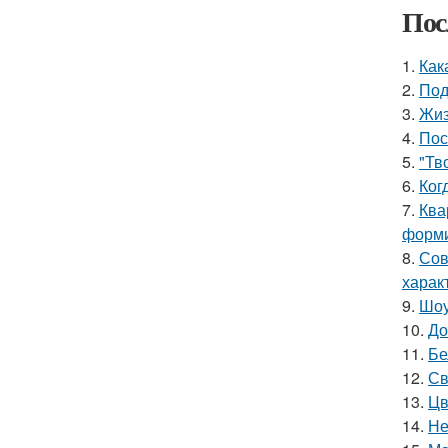
Пос
1.
Как
2.
Под
3.
Жиз
4.
Пос
5.
"Тв
6.
Ког
7.
Ква
форми
8.
Сов
харак
9.
Шоу
10.
До
11.
Бе
12.
Св
13.
Цв
14.
Не