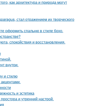
ого, как архитектура и природа могут
paragus, стал отражением их творческого
те оформить спальню в стиле бохо.
остранстве?
 уюта, спокойствия и восстановления.
и
тиной.
нт внутри.
ру и стилю
 акцентами.
нности
ежность и эстетика
 простора и утренний настрой.
ция