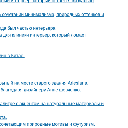
ный интерьер, который остаётся визуально
 сочетании минимализма, природных оттенков и
егда был частью интерьера.
а для клиники интерьер, который ломает
ин в Китае.
ытый на месте старого здания Arlesiana.
 благодаря дизайнеру Анне шевченко.
алитре с акцентом на натуральные материалы и
та.
 сочетающим природные мотивы и футуризм.