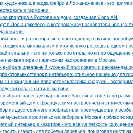
м художника шепарда фейри в Лос-анджелесе - это пример т
ествовать в гармонии.
кая квартира в Ростове-на-дону, созданная бюро AN.
фт в Лос-анджелесе, в котором живут основатели бренда As
да к жизни.
обы внести разнообразие в повседневную рутину, попробуй
к соединить минимализм и утонченную роскошь в одном пр
зайн спальни - это не только про стиль, но и про ощущение
етлая квартира с парижским настроением в Москве.
к выбрать идеальный кухонный пол: советы и рекомендаци
рракотовый оттенок в интерьере: стильное решение для гос
м с неожиданным поворотом: классика снаружи - экспериме
родской релакс в стиле малибу.
к выбрать навес для каркасного бассейна: советы по разме
временный дом с французским настроением и этническими
бор из двустороннего профнастила: преимущества и особе
еимущества строительства заборов в Москве и области: над
етлый интерьер в квартире - это всегда легкость, ощущение
к гасить известь для побелки деревьев: пошаговая инструк