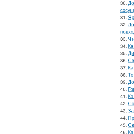
30.
До
сосущ
31.
Яр
32.
Ло
подхо
33.
Чт
34.
Ка
35.
Ди
36.
Св
37.
Ка
38.
Те
39.
До
40.
Го
41.
Ка
42.
Со
43.
За
44.
Пр
45.
Св
46.
Ка