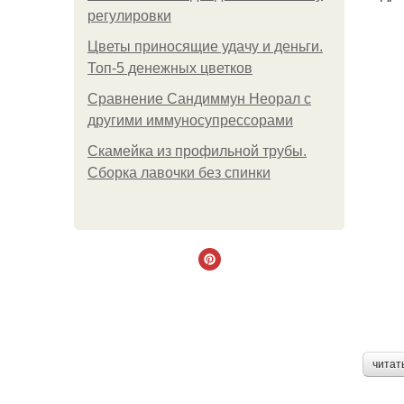
регулировки
Цветы приносящие удачу и деньги.
Топ-5 денежных цветков
Сравнение Сандиммун Неорал с
другими иммуносупрессорами
Скамейка из профильной трубы.
Сборка лавочки без спинки
читат