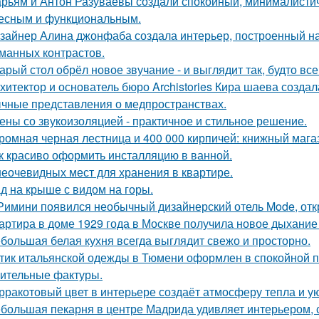
рьям и Антон Разуваевы создали спокойный, минималистич
есным и функциональным.
зайнер Алина джонфаба создала интерьер, построенный на
манных контрастов.
арый стол обрёл новое звучание - и выглядит так, будто вс
хитектор и основатель бюро Archistories Кира шаева создал
чные представления о медпространствах.
ены со звукоизоляцией - практичное и стильное решение.
ромная черная лестница и 400 000 кирпичей: книжный магаз
к красиво оформить инсталляцию в ванной.
неочевидных мест для хранения в квартире.
д на крыше с видом на горы.
Римини появился необычный дизайнерский отель Mode, откр
артира в доме 1929 года в Москве получила новое дыхание
большая белая кухня всегда выглядит свежо и просторно.
тик итальянской одежды в Тюмени оформлен в спокойной п
ительные фактуры.
рракотовый цвет в интерьере создаёт атмосферу тепла и ую
большая пекарня в центре Мадрида удивляет интерьером,