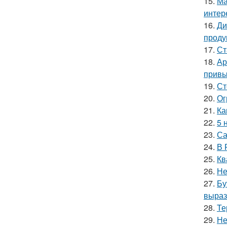
15.
Ма
интер
16.
Ди
проду
17.
Ст
18.
Ар
привы
19.
Ст
20.
Ог
21.
Ка
22.
5 
23.
Са
24.
В 
25.
Кв
26.
Не
27.
Бу
выраз
28.
Те
29.
Не