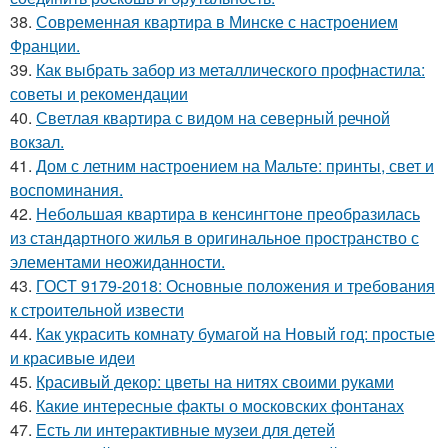
38.
Современная квартира в Минске с настроением
Франции.
39.
Как выбрать забор из металлического профнастила:
советы и рекомендации
40.
Светлая квартира с видом на северный речной
вокзал.
41.
Дом с летним настроением на Мальте: принты, свет и
воспоминания.
42.
Небольшая квартира в кенсингтоне преобразилась
из стандартного жилья в оригинальное пространство с
элементами неожиданности.
43.
ГОСТ 9179-2018: Основные положения и требования
к строительной извести
44.
Как украсить комнату бумагой на Новый год: простые
и красивые идеи
45.
Красивый декор: цветы на нитях своими руками
46.
Какие интересные факты о московских фонтанах
47.
Есть ли интерактивные музеи для детей