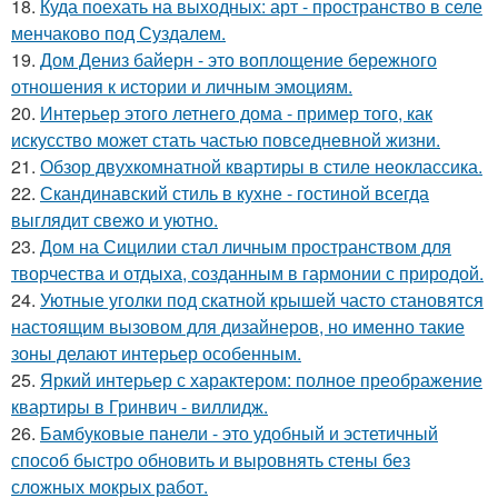
18.
Куда поехать на выходных: арт - пространство в селе
менчаково под Суздалем.
19.
Дом Дениз байерн - это воплощение бережного
отношения к истории и личным эмоциям.
20.
Интерьер этого летнего дома - пример того, как
искусство может стать частью повседневной жизни.
21.
Обзор двухкомнатной квартиры в стиле неоклассика.
22.
Скандинавский стиль в кухне - гостиной всегда
выглядит свежо и уютно.
23.
Дом на Сицилии стал личным пространством для
творчества и отдыха, созданным в гармонии с природой.
24.
Уютные уголки под скатной крышей часто становятся
настоящим вызовом для дизайнеров, но именно такие
зоны делают интерьер особенным.
25.
Яркий интерьер с характером: полное преображение
квартиры в Гринвич - виллидж.
26.
Бамбуковые панели - это удобный и эстетичный
способ быстро обновить и выровнять стены без
сложных мокрых работ.