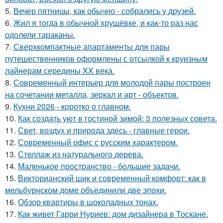
5.
Вечер пятницы, как обычно - собрались у друзей.
6.
Жил я тогда в обычной хрущёвке, и как-то раз нас
одолели тараканы.
7.
Сверхкомпактные апартаменты для пары
путешественников оформлены с отсылкой к круизным
лайнерам середины XX века.
8.
Современный интерьер для молодой пары построен
на сочетании металла, зеркал и арт - объектов.
9.
Кухни 2026 - коротко о главном.
10.
Как создать уют в гостиной зимой: 3 полезных совета.
11.
Свет, воздух и природа здесь - главные герои.
12.
Современный офис с русским характером.
13.
Стеллаж из натурального дерева.
14.
Маленькое пространство - большие задачи.
15.
Викторианский шик и современный комфорт: как в
мельбурнском доме объединили две эпохи.
16.
Обзор квартиры в шоколадных тонах.
17.
Как живет Гарри Нуриев: дом дизайнера в Тоскане.