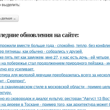
 выделить:
ь дальше →
ледние обновления на сайте:
прожили вместе больше года - спокойно, тепло, без конфли
ер пятницы, как обычно - собрались у друзей.
же пять лет как замужем, мне 27, у нас есть дочь - ей четыре 
 на побережье стал продолжением природного пейзажа - инт
атно его усиливает.
ртира для молодой девушки преобразилась всего за нескол
нт - Сюрприз".
 в скандинавском стиле в московской области - пример цел
ектуру.
но из сковородок и диалог культур: ресторан "Август 13 Вост
 на дереве в Тоскане - пример того, как архитектура може