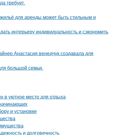
да требует.
е жильё для аренды может быть стильным и
ридать интерьеру индивидуальность и сэкономить
зайнер Анастасия венедчук создавала для
для большой семьи.
н в уютное место для отдыха
я начинающих
бору и установке
ущества
еимущества
дежность и долговечность