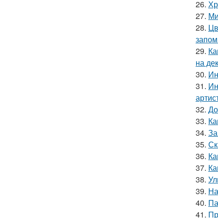
26.
Хр
27.
Ми
28.
Цв
запом
29.
Ка
на де
30.
Ин
31.
Ин
артис
32.
До
33.
Ка
34.
За
35.
Ск
36.
Ка
37.
Ка
38.
Ул
39.
На
40.
Па
41.
Пр