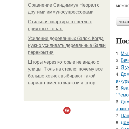
можно
Сравнение Сандиммун Неорал с
другими иммуносупрессорами
Стильная квартира в светлых
читат
приятных тонах.
Пос
Усиление деревянных балок. Когда
нужно усиливать деревянные балки
перекрытия
1.
Мы 
2.
Веч
Шторы через которые не видно с
3.
Я у
улицы. Тюль на стекле: почему все
4.
Дом
больше хозяек выбирают такой
аккур
вариант вместо жалюзи и штор
5.
Ква
"Ремо
6.
Дом
архит
7.
Пан
8.
Дом