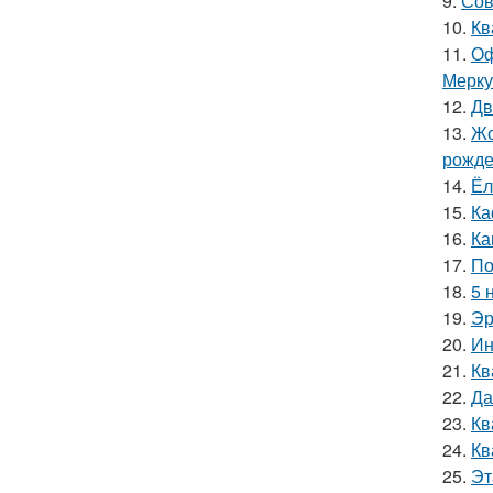
9.
Сов
10.
Кв
11.
Оф
Мерку
12.
Дв
13.
Жо
рожде
14.
Ёл
15.
Ка
16.
Ка
17.
По
18.
5 
19.
Эр
20.
Ин
21.
Кв
22.
Да
23.
Кв
24.
Кв
25.
Эт