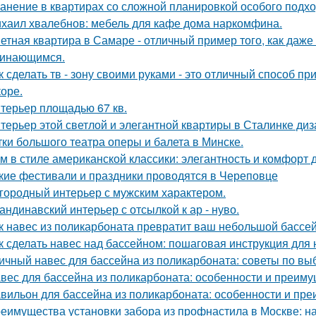
анение в квартирах со сложной планировкой особого подхо
хаил хвалебнов: мебель для кафе дома наркомфина.
етная квартира в Самаре - отличный пример того, как даж
инающимся.
к сделать тв - зону своими руками - это отличный способ п
коре.
терьер площадью 67 кв.
терьер этой светлой и элегантной квартиры в Сталинке ди
тки большого театра оперы и балета в Минске.
м в стиле американской классики: элегантность и комфорт 
кие фестивали и праздники проводятся в Череповце
городный интерьер с мужским характером.
андинавский интерьер с отсылкой к ар - нуво.
к навес из поликарбоната превратит ваш небольшой бассей
к сделать навес над бассейном: пошаговая инструкция дл
ичный навес для бассейна из поликарбоната: советы по вы
вес для бассейна из поликарбоната: особенности и преим
вильон для бассейна из поликарбоната: особенности и пр
еимущества установки забора из профнастила в Москве: на