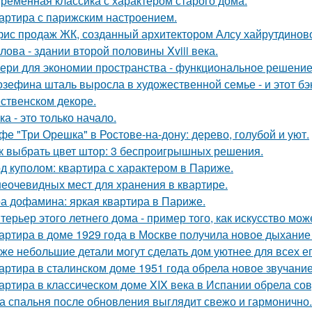
ременная классика с характером старого дома.
артира с парижским настроением.
ис продаж ЖК, созданный архитектором Алсу хайрутдинов
лова - здании второй половины Xviii века.
ери для экономии пространства - функциональное решени
зефина шталь выросла в художественной семье - и этот бэк
ственском декоре.
ка - это только начало.
фе "Три Орешка" в Ростове-на-дону: дерево, голубой и уют.
к выбрать цвет штор: 3 беспроигрышных решения.
д куполом: квартира с характером в Париже.
неочевидных мест для хранения в квартире.
а дофамина: яркая квартира в Париже.
терьер этого летнего дома - пример того, как искусство мо
артира в доме 1929 года в Москве получила новое дыхание
же небольшие детали могут сделать дом уютнее для всех ег
артира в сталинском доме 1951 года обрела новое звучани
артира в классическом доме XIX века в Испании обрела со
а спальня после обновления выглядит свежо и гармонично.