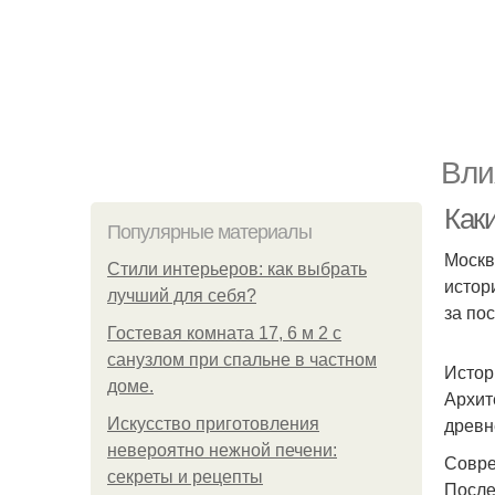
Вли
Как
Популярные материалы
Москв
Стили интерьеров: как выбрать
истор
лучший для себя?
за по
Гостевая комната 17, 6 м 2 с
санузлом при спальне в частном
Истор
доме.
Архит
древн
Искусство приготовления
невероятно нежной печени:
Совре
секреты и рецепты
После