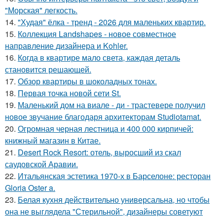
"Морская" легкость.
14.
"Худая" ёлка - тренд - 2026 для маленьких квартир.
15.
Коллекция Landshapes - новое совместное
направление дизайнера и Kohler.
16.
Когда в квартире мало света, каждая деталь
становится решающей.
17.
Обзор квартиры в шоколадных тонах.
18.
Первая точка новой сети St.
19.
Маленький дом на виале - ди - трастевере получил
новое звучание благодаря архитекторам Studiotamat.
20.
Огромная черная лестница и 400 000 кирпичей:
книжный магазин в Китае.
21.
Desert Rock Resort: отель, выросший из скал
саудовской Аравии.
22.
Итальянская эстетика 1970-х в Барселоне: ресторан
Gloria Oster a.
23.
Белая кухня действительно универсальна, но чтобы
она не выглядела "Стерильной", дизайнеры советуют