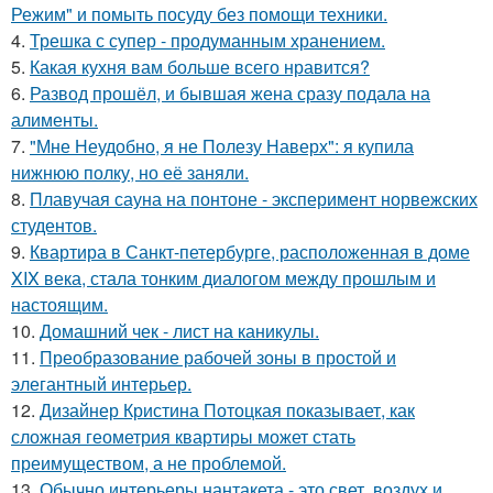
Режим" и помыть посуду без помощи техники.
4.
Трешка с супер - продуманным хранением.
5.
Какая кухня вам больше всего нравится?
6.
Развод прошёл, и бывшая жена сразу подала на
алименты.
7.
"Мне Неудобно, я не Полезу Наверх": я купила
нижнюю полку, но её заняли.
8.
Плавучая сауна на понтоне - эксперимент норвежских
студентов.
9.
Квартира в Санкт-петербурге, расположенная в доме
XIX века, стала тонким диалогом между прошлым и
настоящим.
10.
Домашний чек - лист на каникулы.
11.
Преобразование рабочей зоны в простой и
элегантный интерьер.
12.
Дизайнер Кристина Потоцкая показывает, как
сложная геометрия квартиры может стать
преимуществом, а не проблемой.
13.
Обычно интерьеры нантакета - это свет, воздух и