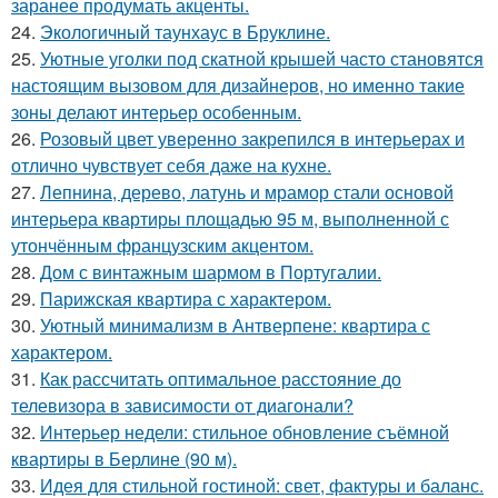
заранее продумать акценты.
24.
Экологичный таунхаус в Бруклине.
25.
Уютные уголки под скатной крышей часто становятся
настоящим вызовом для дизайнеров, но именно такие
зоны делают интерьер особенным.
26.
Розовый цвет уверенно закрепился в интерьерах и
отлично чувствует себя даже на кухне.
27.
Лепнина, дерево, латунь и мрамор стали основой
интерьера квартиры площадью 95 м, выполненной с
утончённым французским акцентом.
28.
Дом с винтажным шармом в Португалии.
29.
Парижская квартира с характером.
30.
Уютный минимализм в Антверпене: квартира с
характером.
31.
Как рассчитать оптимальное расстояние до
телевизора в зависимости от диагонали?
32.
Интерьер недели: стильное обновление съёмной
квартиры в Берлине (90 м).
33.
Идея для стильной гостиной: свет, фактуры и баланс.