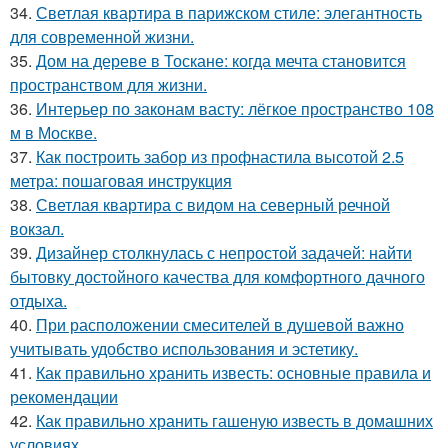
34.
Светлая квартира в парижском стиле: элегантность
для современной жизни.
35.
Дом на дереве в Тоскане: когда мечта становится
пространством для жизни.
36.
Интерьер по законам васту: лёгкое пространство 108
м в Москве.
37.
Как построить забор из профнастила высотой 2.5
метра: пошаговая инструкция
38.
Светлая квартира с видом на северный речной
вокзал.
39.
Дизайнер столкнулась с непростой задачей: найти
бытовку достойного качества для комфортного дачного
отдыха.
40.
При расположении смесителей в душевой важно
учитывать удобство использования и эстетику.
41.
Как правильно хранить известь: основные правила и
рекомендации
42.
Как правильно хранить гашеную известь в домашних
условиях