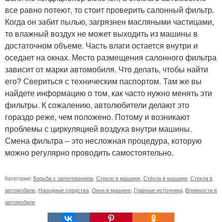
все равно потеют, то стоит проверить салонный фильтр.
Когда он забит пылью, загрязнен масляными частицами,
то влажный воздух не может выходить из машины в
достаточном объеме. Часть влаги остается внутри и
оседает на окнах. Место размещения салонного фильтра
зависит от марки автомобиля. Что делать, чтобы найти
его? Свериться с техническим паспортом. Там же вы
найдете информацию о том, как часто нужно менять эти
фильтры. К сожалению, автолюбители делают это
гораздо реже, чем положено. Потому и возникают
проблемы с циркуляцией воздуха внутри машины.
Смена фильтра – это несложная процедура, которую
можно регулярно проводить самостоятельно.
Категории:
Борьба с запотеванием
,
Стекло в машине
,
Стёкла в машине
,
Стекла в
автомобиле
,
Народные средства
,
Окна в машине
,
Главные источники
,
Влажности в
автомобиле