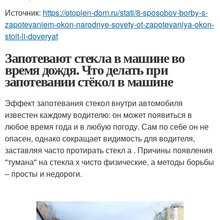
Источник:
https://otoplen-dom.ru/stati/8-sposobov-borby-s-
zapotevaniem-okon-narodnye-sovety-ot-zapotevaniya-okon-
stoit-li-doveryat
Запотевают стекла в машине во
время дождя. Что делать при
запотевании стёкол в машине
Эффект запотевания стекол внутри автомобиля
известен каждому водителю: он может появиться в
любое время года и в любую погоду. Сам по себе он не
опасен, однако сокращает видимость для водителя,
заставляя часто протирать стекл а . Причины появления
"тумана" на стекла х чисто физические, а методы борьбы
– просты и недороги.