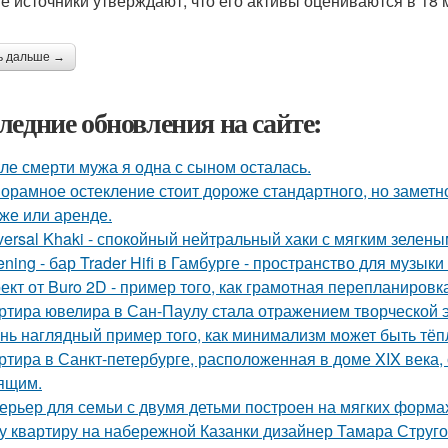
е источники утверждают, что его активы оцениваются в 18
ь дальше →
ледние обновления на сайте:
ле смерти мужа я одна с сыном осталась.
орамное остекление стоит дороже стандартного, но замет
же или аренде.
versal Khaki - спокойный нейтральный хаки с мягким зелен
tening - бар Trader Hifi в Гамбурге - пространство для музык
ект от Buro 2D - пример того, как грамотная перепланиров
ртира ювелира в Сан-Паулу стала отражением творческой э
нь наглядный пример того, как минимализм может быть тё
ртира в Санкт-петербурге, расположенная в доме XIX века
ящим.
ерьер для семьи с двумя детьми построен на мягких форма
у квартиру на набережной Казанки дизайнер Тамара Струг