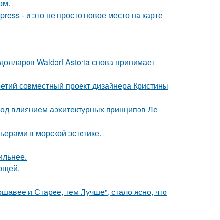
ом.
ress - и это не просто новое место на карте
олларов Waldorf Astoria снова принимает
третий совместный проект дизайнера Кристины
 под влиянием архитектурных принципов Ле
ьерами в морской эстетике.
ильнее.
ющей.
ршавее и Старее, тем Лучше", стало ясно, что