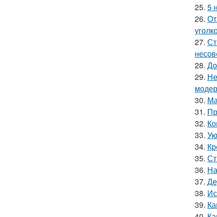
25.
5 
26.
От
уголк
27.
Ст
несов
28.
До
29.
Не
модер
30.
Ма
31.
Пр
32.
Ко
33.
Ую
34.
Кр
35.
Ст
36.
На
37.
Де
38.
Ис
39.
Ка
40.
Ка