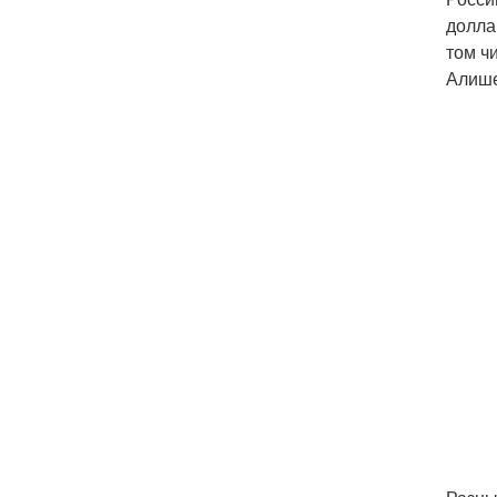
долла
том ч
Алише