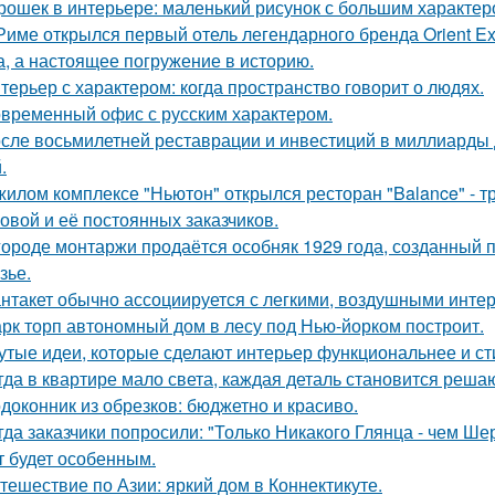
рошек в интерьере: маленький рисунок с большим характер
Риме открылся первый отель легендарного бренда Orient Exp
а, а настоящее погружение в историю.
терьер с характером: когда пространство говорит о людях.
временный офис с русским характером.
сле восьмилетней реставрации и инвестиций в миллиарды д
.
жилом комплексе "Ньютон" открылся ресторан "Balance" - 
овой и её постоянных заказчиков.
городе монтаржи продаётся особняк 1929 года, созданный
зье.
нтакет обычно ассоциируется с легкими, воздушными интер
рк торп автономный дом в лесу под Нью-йорком построит.
утые идеи, которые сделают интерьер функциональнее и ст
гда в квартире мало света, каждая деталь становится реша
доконник из обрезков: бюджетно и красиво.
гда заказчики попросили: "Только Никакого Глянца - чем Ше
т будет особенным.
тешествие по Азии: яркий дом в Коннектикуте.