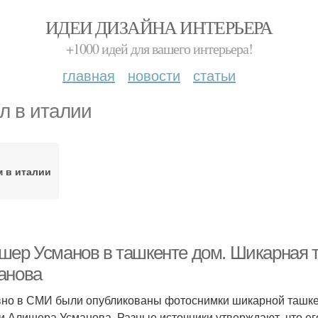
ИДЕИ ДИЗАЙНА ИНТЕРЬЕРА
+1000 идей для вашего интерьера!
главная
новости
статьи
л в италии
 в италии
шер Усманов в ташкенте дом. Шикарная 
анова
но в СМИ были опубликованы фотоснимки шикарной ташкен
и Алишера Усманова. Разные источники утверждают, что е