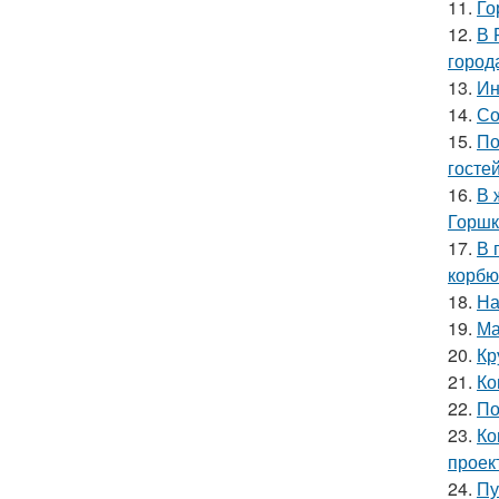
11.
Го
12.
В 
город
13.
Ин
14.
Со
15.
По
гостей
16.
В 
Горшк
17.
В 
корбю
18.
На
19.
Ма
20.
Кр
21.
Ко
22.
По
23.
Ко
проек
24.
Пу