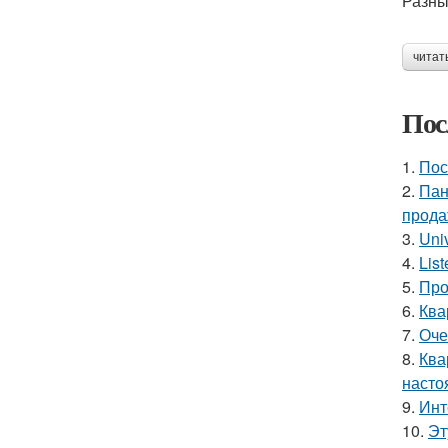
Разны
читат
Пос
1.
Пос
2.
Пан
прода
3.
Uni
4.
Lis
5.
Про
6.
Ква
7.
Оче
8.
Ква
насто
9.
Инт
10.
Эт