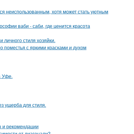
тся неиспользованным, хотя может стать уютным
софии ваби - саби, где ценится красота
и личного стиля хозяйки.
о поместья с яркими красками и духом
в Уфе.
з ущерба для стиля.
ы и рекомендации
симости от диагонали?