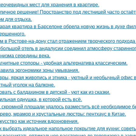
неочевидных мест для хранения в квартире.
личное решение! Пространство под лестницей часто остаё
ом для отдыха.
арая квартира в Барселоне обрела новую жизнь в духе фило
ершенного.
м в Ростове-на-дону стал отражением творческого подхода 
большой отель в андалусии соединил атмосферу старинног
низма середины века.
гнитные стопоры - удобная альтернатива классическим.
авила эргономики зоны умывания.
вры, яркая живопись и этника - уютный и необычный офис 
тный уголок на балконе.
овать с балдахином в детской - уют как из сказки.
ильная однушка, в которой есть всё.
 скромной площади удалось разместить всё необходимое бе
рево, мрамор и хрустальные люстры: пентхаус в Китае.
кусство как источник вдохновения.
к выбрать идеальное напольное покрытие для кухни: совет
к рассчитать оптимальное расстояние до телевизора в зави