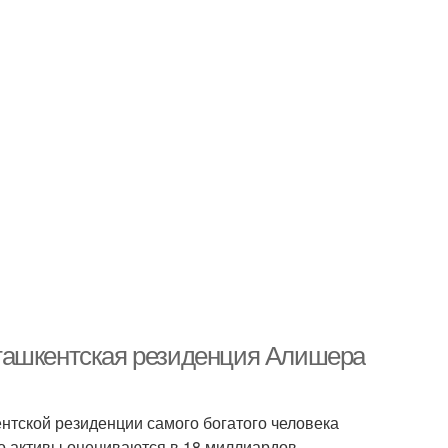
ташкентская резиденция Алишера
тской резиденции самого богатого человека
го активы оцениваются в 18 миллиардов