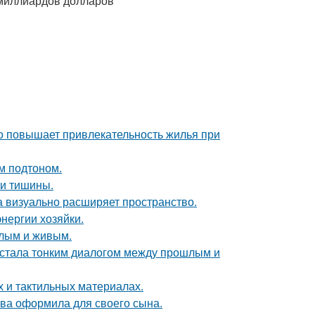
 миллиардов долларов
но повышает привлекательность жилья при
ым подтоном.
и и тишины.
ка визуально расширяет пространство.
нергии хозяйки.
плым и живым.
, стала тонким диалогом между прошлым и
х и тактильных материалах.
ова оформила для своего сына.