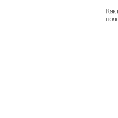
Как
пол