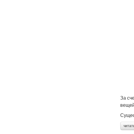
За сч
вещей
Сущес
читат