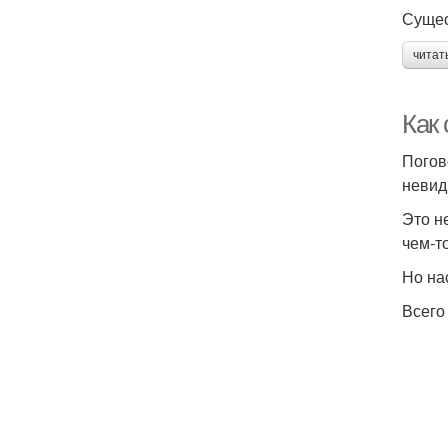
Сущес
читат
Как
Погов
невид
Это н
чем-т
Но на
Всего