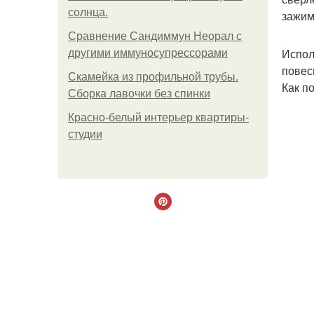
солнца.
зажим
Сравнение Сандиммун Неорал с
Испол
другими иммуносупрессорами
повес
Скамейка из профильной трубы.
Как п
Сборка лавочки без спинки
Красно-белый интерьер квартиры-
студии