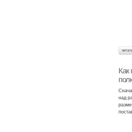
читат
Как 
пол
Снача
над р
разме
поста