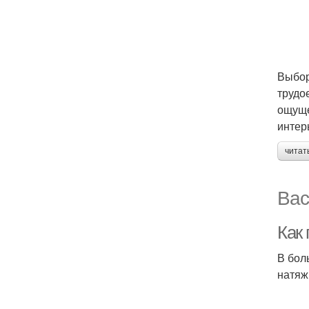
Выбор
трудо
ощуще
интер
читат
Вас
Как
В бол
натяж