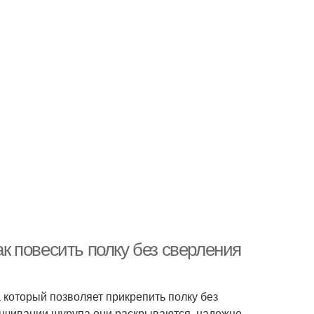
ак повесить полку без сверления
 который позволяет прикрепить полку без
инчивании шурупа они раскрываются, надежно