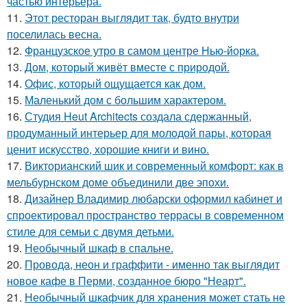
частью интерьера.
11.
Этот ресторан выглядит так, будто внутри
поселилась весна.
12.
Французское утро в самом центре Нью-йорка.
13.
Дом, который живёт вместе с природой.
14.
Офис, который ощущается как дом.
15.
Маленький дом с большим характером.
16.
Студия Heut Architects создала сдержанный,
продуманный интерьер для молодой пары, которая
ценит искусство, хорошие книги и вино.
17.
Викторианский шик и современный комфорт: как в
мельбурнском доме объединили две эпохи.
18.
Дизайнер Владимир любарски оформил кабинет и
спроектировал пространство террасы в современном
стиле для семьи с двумя детьми.
19.
Необычный шкаф в спальне.
20.
Провода, неон и граффити - именно так выглядит
новое кафе в Перми, созданное бюро "Неарт".
21.
Необычный шкафчик для хранения может стать не