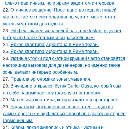
только практичным, но и ярким акцентом интерьера.
22.
Отличное решение! Пространство под лестницей
часто остаётся неиспользованным, хотя может стать
уютным уголком для отдыха.
23.
Эффект тканевых панелей на стене Instantly делает
интерьер более тёплым и выразительным.
24.
Яркая квартира у фонтана в Риме треви.
25.
Яркая квартира у фонтана в Риме треви.
26.
Уютные уголки под скатной крышей часто становятся
настоящим вызовом для дизайнеров, но именно такие
зоны делают интерьер особенным.
27.
Правила эргономики зоны умывания.
28.
В чунцине открылся бутик Curiel Casa, который сам
по себе напоминает театральную постановку.
29.
Маленькая квартира, которая кажется просторнее.
30.
Радиаторы, покрашенные в цвет стен, - один из
самых простых и эффектных способов сделать интерьер
гармоничным.
31.
Ковры, яркая живопись и этника - уютный и