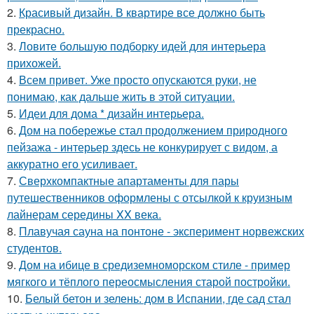
2.
Красивый дизайн. В квартире все должно быть
прекрасно.
3.
Ловите большую подборку идей для интерьера
прихожей.
4.
Всем привет. Уже просто опускаются руки, не
понимаю, как дальше жить в этой ситуации.
5.
Идеи для дома * дизайн интерьера.
6.
Дом на побережье стал продолжением природного
пейзажа - интерьер здесь не конкурирует с видом, а
аккуратно его усиливает.
7.
Сверхкомпактные апартаменты для пары
путешественников оформлены с отсылкой к круизным
лайнерам середины XX века.
8.
Плавучая сауна на понтоне - эксперимент норвежских
студентов.
9.
Дом на ибице в средиземноморском стиле - пример
мягкого и тёплого переосмысления старой постройки.
10.
Белый бетон и зелень: дом в Испании, где сад стал