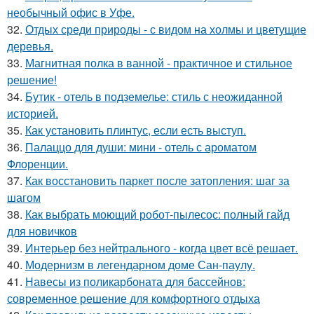
необычный офис в Уфе.
32.
Отдых среди природы - с видом на холмы и цветущие
деревья.
33.
Магнитная полка в ванной - практичное и стильное
решение!
34.
Бутик - отель в подземелье: стиль с неожиданной
историей.
35.
Как установить плинтус, если есть выступ.
36.
Палаццо для души: мини - отель с ароматом
Флоренции.
37.
Как восстановить паркет после затопления: шаг за
шагом
38.
Как выбрать моющий робот-пылесос: полный гайд
для новичков
39.
Интерьер без нейтрального - когда цвет всё решает.
40.
Модернизм в легендарном доме Сан-паулу.
41.
Навесы из поликарбоната для бассейнов:
современное решение для комфортного отдыха