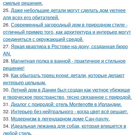
смелые решения.
25.
Даже небольшие детали могут сделать дом уютнее
для всех его обитателей.
26.
Современный загородный дом в природном стиле -
отличный пример того, как архитектура и интерьер могут
соединяться с окружающей средой.
27.
Яркая квартира в Ростове-на-дону, созданная бюро
AN.
28.
Магнитная полка в ванной - практичное и стильное
решение!
29.
Как обыграть торец кухни: детали, которые делают
интерьер цельным.
30.
Летний дом в Дании был создан как уютное убежище
и творческое пространство, тесно связанное с природой.
31.
Диалог с природой: отель Montenotte в Ирландии.
32.
Интерьер без нейтрального - когда цвет всё решает.
33.
Модернизм в легендарном доме Сан-паулу.
34.
Идеальная лежанка для собак, которая впишется в
любой стиль.