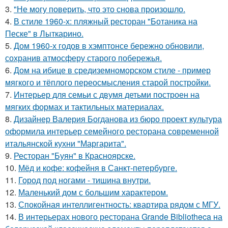
3.
"Не могу поверить, что это снова произошло.
4.
В стиле 1960-х: пляжный ресторан "Ботаника на
Песке" в Лыткарино.
5.
Дом 1960-х годов в хэмптонсе бережно обновили,
сохранив атмосферу старого побережья.
6.
Дом на ибице в средиземноморском стиле - пример
мягкого и тёплого переосмысления старой постройки.
7.
Интерьер для семьи с двумя детьми построен на
мягких формах и тактильных материалах.
8.
Дизайнер Валерия Богданова из бюро проект культура
оформила интерьер семейного ресторана современной
итальянской кухни "Маргарита".
9.
Ресторан "Буян" в Красноярске.
10.
Мёд и кофе: кофейня в Санкт-петербурге.
11.
Город под ногами - тишина внутри.
12.
Маленький дом с большим характером.
13.
Спокойная интеллигентность: квартира рядом с МГУ.
14.
В интерьерах нового ресторана Grande Bibliotheca на