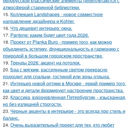
белорусской классические элементы переплетаются с
атмосферой старинной библиотеки.
15.
Коллекция Landshapes - новое совместное
направление дизайнера и Kohler.
16.
Что дешевит интерьер: окна.
17.
Pantone: каким будет цвет года 2026.
18.
Проект от Planka Buro - пример того, как можно
объединить эстетику, функциональность и гармонию с
природой в большом городском пространстве.
19.
Тренды 2026: акцент на потолок.
20.
Бра с мягким, рассеянным светом прекрасно
подходит для спальни, гостиной или зоны отдыха.
21.
Интерьер новой оптики в Москве - яркий пример того,
как цвет и детали формируют настроение пространства.
22.
Классика, вдохновленная Петербургом, - изысканная,
но без излишней строгости.
23.
Черные акценты в интерьере - это всегда про стиль и
баланс.
24.
Очень выразительный проект для тех, кто любит