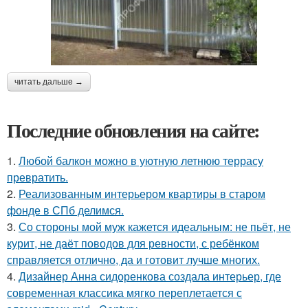
читать дальше →
Последние обновления на сайте:
1.
Любой балкон можно в уютную летнюю террасу
превратить.
2.
Реализованным интерьером квартиры в старом
фонде в СПб делимся.
3.
Со стороны мой муж кажется идеальным: не пьёт, не
курит, не даёт поводов для ревности, с ребёнком
справляется отлично, да и готовит лучше многих.
4.
Дизайнер Анна сидоренкова создала интерьер, где
современная классика мягко переплетается с