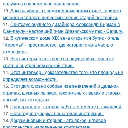
получила современное наполнение.
10.
Дом на ибице в средиземноморском стиле - пример
мягкого и тёплого переосмысления старой постройки.
11.
Пентхаус обувного дизайнера Александр Бирман в
Сан-паулу - настоящий гимн бразильскому mid - Century.
12.
В купеческом доме XIX века открылся бутик - отель
"Хоромы" - пространство, где история стала частью
атмосферы.
13.
Этот интерьер построен на ощущениях - чистоте,
свете и внутреннем спокойствии.
14.
Этот интерьер - доказательство того, что площадь не
определяет возможности.
15.
Этот дом словно собран из впечатлений о дальних
странах, шумных рынках, текстильных лавках и старых
английских коттеджах.
16.
Пространство, которое работает вместе с командой.
17.
Новогодняя уборка: пошаговая инструкция.
18.
Дофаминовый интерьер - это яркое, игривое
пространство, наполненное контрастами,