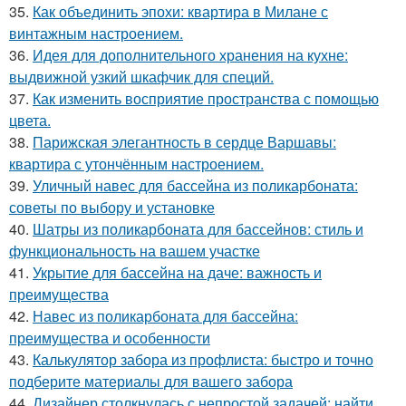
35.
Как объединить эпохи: квартира в Милане с
винтажным настроением.
36.
Идея для дополнительного хранения на кухне:
выдвижной узкий шкафчик для специй.
37.
Как изменить восприятие пространства с помощью
цвета.
38.
Парижская элегантность в сердце Варшавы:
квартира с утончённым настроением.
39.
Уличный навес для бассейна из поликарбоната:
советы по выбору и установке
40.
Шатры из поликарбоната для бассейнов: стиль и
функциональность на вашем участке
41.
Укрытие для бассейна на даче: важность и
преимущества
42.
Навес из поликарбоната для бассейна:
преимущества и особенности
43.
Калькулятор забора из профлиста: быстро и точно
подберите материалы для вашего забора
44.
Дизайнер столкнулась с непростой задачей: найти