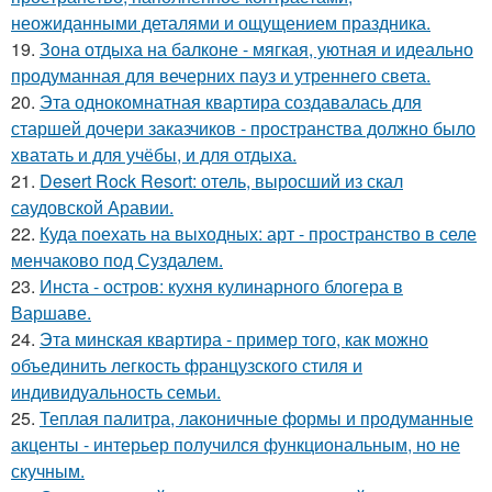
неожиданными деталями и ощущением праздника.
19.
Зона отдыха на балконе - мягкая, уютная и идеально
продуманная для вечерних пауз и утреннего света.
20.
Эта однокомнатная квартира создавалась для
старшей дочери заказчиков - пространства должно было
хватать и для учёбы, и для отдыха.
21.
Desert Rock Resort: отель, выросший из скал
саудовской Аравии.
22.
Куда поехать на выходных: арт - пространство в селе
менчаково под Суздалем.
23.
Инста - остров: кухня кулинарного блогера в
Варшаве.
24.
Эта минская квартира - пример того, как можно
объединить легкость французского стиля и
индивидуальность семьи.
25.
Теплая палитра, лаконичные формы и продуманные
акценты - интерьер получился функциональным, но не
скучным.