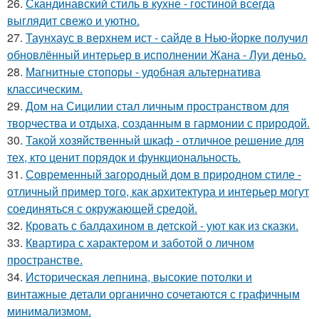
26.
Скандинавский стиль в кухне - гостиной всегда
выглядит свежо и уютно.
27.
Таунхаус в верхнем ист - сайде в Нью-йорке получил
обновлённый интерьер в исполнении Жана - Луи деньо.
28.
Магнитные стопоры - удобная альтернатива
классическим.
29.
Дом на Сицилии стал личным пространством для
творчества и отдыха, созданным в гармонии с природой.
30.
Такой хозяйственный шкаф - отличное решение для
тех, кто ценит порядок и функциональность.
31.
Современный загородный дом в природном стиле -
отличный пример того, как архитектура и интерьер могут
соединяться с окружающей средой.
32.
Кровать с балдахином в детской - уют как из сказки.
33.
Квартира с характером и заботой о личном
пространстве.
34.
Историческая лепнина, высокие потолки и
винтажные детали органично сочетаются с графичным
минимализмом.