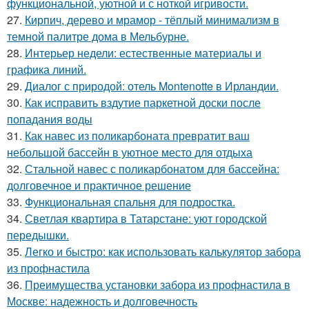
функциональной, уютной и с ноткой игривости.
27.
Кирпич, дерево и мрамор - тёплый минимализм в
темной палитре дома в Мельбурне.
28.
Интерьер недели: естественные материалы и
графика линий.
29.
Диалог с природой: отель Montenotte в Ирландии.
30.
Как исправить вздутие паркетной доски после
попадания воды
31.
Как навес из поликарбоната превратит ваш
небольшой бассейн в уютное место для отдыха
32.
Стальной навес с поликарбонатом для бассейна:
долговечное и практичное решение
33.
Функциональная спальня для подростка.
34.
Светлая квартира в Татарстане: уют городской
передышки.
35.
Легко и быстро: как использовать калькулятор забора
из профнастила
36.
Преимущества установки забора из профнастила в
Москве: надежность и долговечность