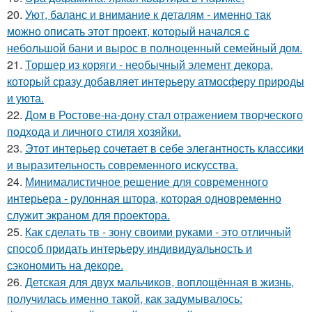
20.
Уют, баланс и внимание к деталям - именно так
можно описать этот проект, который начался с
небольшой бани и вырос в полноценный семейный дом.
21.
Торшер из коряги - необычный элемент декора,
который сразу добавляет интерьеру атмосферу природы
и уюта.
22.
Дом в Ростове-на-дону стал отражением творческого
подхода и личного стиля хозяйки.
23.
Этот интерьер сочетает в себе элегантность классики
и выразительность современного искусства.
24.
Минималистичное решение для современного
интерьера - рулонная штора, которая одновременно
служит экраном для проектора.
25.
Как сделать тв - зону своими руками - это отличный
способ придать интерьеру индивидуальность и
сэкономить на декоре.
26.
Детская для двух мальчиков, воплощённая в жизнь,
получилась именно такой, как задумывалось: