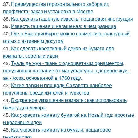
37.
Преимущества горизонтального забора из
профлиста: заказ и установка в Москве
38.
Как сделать гашеную известь: пошаговая инструкция
39.
Известь гашеная и негашеная: в чем разница
40.
Где в Екатеринбурге можно совместить культурный
отдых с активным досугом
41.
Как сделать креативный декор из бумаги для
комнаты: советы и идеи
42.
Туаль де жуи - ткань с одноцветным орнаментом,
получившая название от мануфактуры в деревне жуи -
ан - жоза, основанной в 1760 году.
43.
Какие парки и площади Салавата наиболее
популярны среди жителей и туристов
44.
Бюджетное украшение комнаты: как использовать
бумагу для декора
45.
Как украсить комнату бумагой на Новый год: простые
и красивые идеи
46.
Как украсить комнату из бумаги: пошаговое
руководство