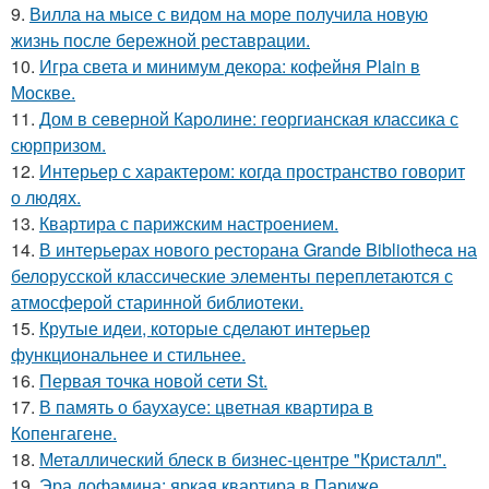
9.
Вилла на мысе с видом на море получила новую
жизнь после бережной реставрации.
10.
Игра света и минимум декора: кофейня Plain в
Москве.
11.
Дом в северной Каролине: георгианская классика с
сюрпризом.
12.
Интерьер с характером: когда пространство говорит
о людях.
13.
Квартира с парижским настроением.
14.
В интерьерах нового ресторана Grande Bibliotheca на
белорусской классические элементы переплетаются с
атмосферой старинной библиотеки.
15.
Крутые идеи, которые сделают интерьер
функциональнее и стильнее.
16.
Первая точка новой сети St.
17.
В память о баухаусе: цветная квартира в
Копенгагене.
18.
Металлический блеск в бизнес-центре "Кристалл".
19.
Эра дофамина: яркая квартира в Париже.