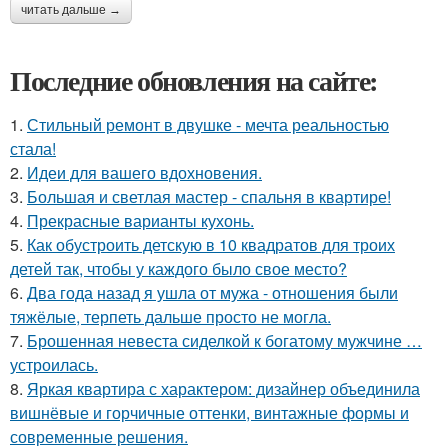
читать дальше →
Последние обновления на сайте:
1.
Стильный ремонт в двушке - мечта реальностью
стала!
2.
Идеи для вашего вдохновения.
3.
Большая и светлая мастер - спальня в квартире!
4.
Прекрасные варианты кухонь.
5.
Как обустроить детскую в 10 квадратов для троих
детей так, чтобы у каждого было свое место?
6.
Два года назад я ушла от мужа - отношения были
тяжёлые, терпеть дальше просто не могла.
7.
Брошенная невеста сиделкой к богатому мужчине …
устроилась.
8.
Яркая квартира с характером: дизайнер объединила
вишнёвые и горчичные оттенки, винтажные формы и
современные решения.