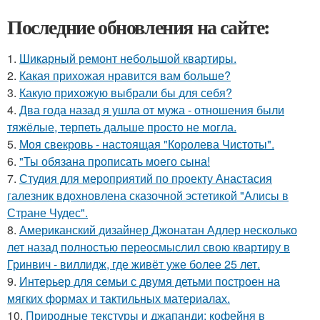
Последние обновления на сайте:
1.
Шикарный ремонт небольшой квартиры.
2.
Какая прихожая нравится вам больше?
3.
Какую прихожую выбрали бы для себя?
4.
Два года назад я ушла от мужа - отношения были
тяжёлые, терпеть дальше просто не могла.
5.
Моя свекровь - настоящая "Королева Чистоты".
6.
"Ты обязана прописать моего сына!
7.
Студия для мероприятий по проекту Анастасия
галезник вдохновлена сказочной эстетикой "Алисы в
Стране Чудес".
8.
Американский дизайнер Джонатан Адлер несколько
лет назад полностью переосмыслил свою квартиру в
Гринвич - виллидж, где живёт уже более 25 лет.
9.
Интерьер для семьи с двумя детьми построен на
мягких формах и тактильных материалах.
10.
Природные текстуры и джапанди: кофейня в