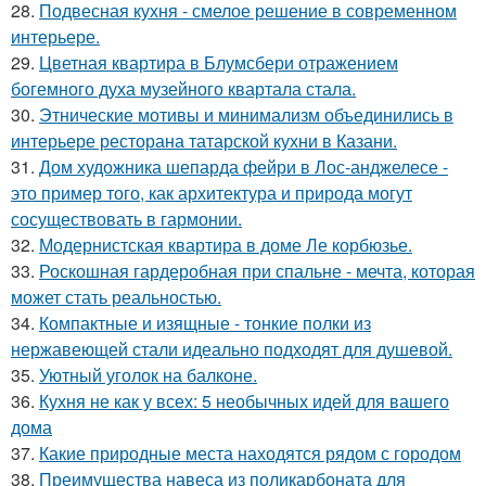
28.
Подвесная кухня - смелое решение в современном
интерьере.
29.
Цветная квартира в Блумсбери отражением
богемного духа музейного квартала стала.
30.
Этнические мотивы и минимализм объединились в
интерьере ресторана татарской кухни в Казани.
31.
Дом художника шепарда фейри в Лос-анджелесе -
это пример того, как архитектура и природа могут
сосуществовать в гармонии.
32.
Модернистская квартира в доме Ле корбюзье.
33.
Роскошная гардеробная при спальне - мечта, которая
может стать реальностью.
34.
Компактные и изящные - тонкие полки из
нержавеющей стали идеально подходят для душевой.
35.
Уютный уголок на балконе.
36.
Кухня не как у всех: 5 необычных идей для вашего
дома
37.
Какие природные места находятся рядом с городом
38.
Преимущества навеса из поликарбоната для