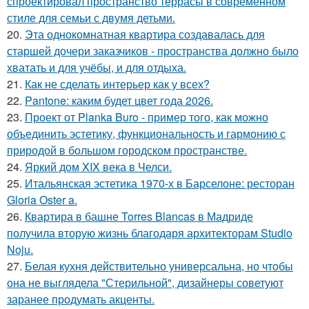
спроектировал пространство террасы в современном
стиле для семьи с двумя детьми.
20.
Эта однокомнатная квартира создавалась для
старшей дочери заказчиков - пространства должно было
хватать и для учёбы, и для отдыха.
21.
Как не сделать интерьер как у всех?
22.
Pantone: каким будет цвет года 2026.
23.
Проект от Planka Buro - пример того, как можно
объединить эстетику, функциональность и гармонию с
природой в большом городском пространстве.
24.
Яркий дом XIX века в Челси.
25.
Итальянская эстетика 1970-х в Барселоне: ресторан
Gloria Oster a.
26.
Квартира в башне Torres Blancas в Мадриде
получила вторую жизнь благодаря архитекторам Studio
Noju.
27.
Белая кухня действительно универсальна, но чтобы
она не выглядела "Стерильной", дизайнеры советуют
заранее продумать акценты.