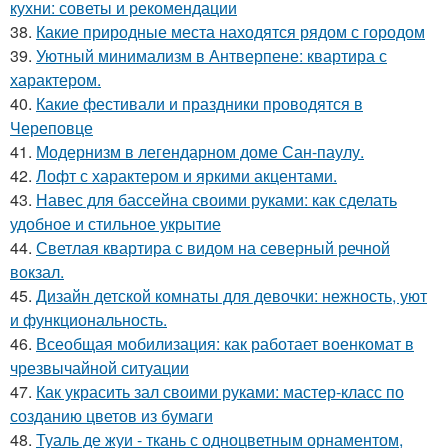
кухни: советы и рекомендации
38.
Какие природные места находятся рядом с городом
39.
Уютный минимализм в Антверпене: квартира с
характером.
40.
Какие фестивали и праздники проводятся в
Череповце
41.
Модернизм в легендарном доме Сан-паулу.
42.
Лофт с характером и яркими акцентами.
43.
Навес для бассейна своими руками: как сделать
удобное и стильное укрытие
44.
Светлая квартира с видом на северный речной
вокзал.
45.
Дизайн детской комнаты для девочки: нежность, уют
и функциональность.
46.
Всеобщая мобилизация: как работает военкомат в
чрезвычайной ситуации
47.
Как украсить зал своими руками: мастер-класс по
созданию цветов из бумаги
48.
Туаль де жуи - ткань с одноцветным орнаментом,