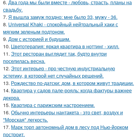
6.
Два года мы были вместе - любовь, страсть, планы на
свадьбу.
7.
Я вышла замуж поздно: мне было 33, мужу - 36.
8.
Universal Khaki - спокойный нейтральный хаки с
мягким зеленым подтоном.
9.
Дом с историей и будущим.
10.
Цветотерапия: яркая квартира в ноттинг - хилл.
11.
Этот ресторан выглядит так, будто внутри
поселилась весна.
12.
Этот интерьер - про честную индустриальную
эстетику, в которой нет случайных решений.
13.
Рождество по-датски: дом, в котором живут традиции.
14.
Квартира у садов пале-рояль: когда фактуры важнее
декора.
15.
Квартира с парижским настроением.
16.
Обычно интерьеры нантакета - это свет, воздух и
"Морская" легкость.
17.
Марк торп автономный дом в лесу под Нью-йорком
построит.