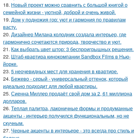
18.
Новый проект можно сравнить с большой книгой о
семейной жизни - уютной, доброй и очень живой.
19.
Дом у подножия гор: уют и гармония по правилам
васту.
20.
Дизайнер Милана колодник создала интерьер, где
гармонично сочетаются природа, творчество и уют.
21.
Как выбрать цвет штор: 3 беспроигрышных решения.
22.
Штаб-квартира кинокомпании Sandbox Films в Нью-
йорке.
23.
5 неочевидных мест для хранения в квартире.
24.
Бежево - серый - универсальный оттенок, который
идеально подходит для любой квартиры.
25.
Сиенна Миллер продаёт свой дом за 2, 61 миллиона
долларов.
26.
Теплая палитра, лаконичные формы и продуманные
акценты - интерьер получился функциональным, но не
скучным.
27.
Черные акценты в интерьере - это всегда про стиль и
баланс.