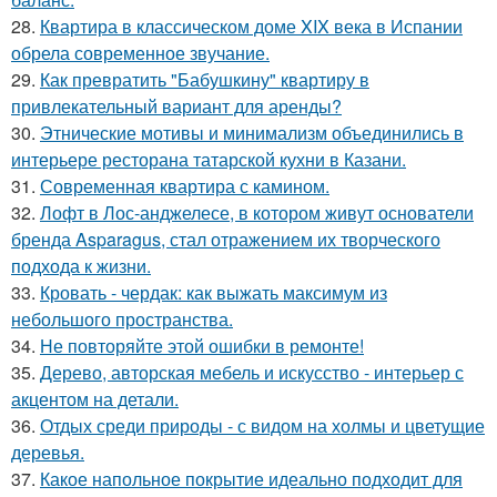
28.
Квартира в классическом доме XIX века в Испании
обрела современное звучание.
29.
Как превратить "Бабушкину" квартиру в
привлекательный вариант для аренды?
30.
Этнические мотивы и минимализм объединились в
интерьере ресторана татарской кухни в Казани.
31.
Современная квартира с камином.
32.
Лофт в Лос-анджелесе, в котором живут основатели
бренда Asparagus, стал отражением их творческого
подхода к жизни.
33.
Кровать - чердак: как выжать максимум из
небольшого пространства.
34.
Не повторяйте этой ошибки в ремонте!
35.
Дерево, авторская мебель и искусство - интерьер с
акцентом на детали.
36.
Отдых среди природы - с видом на холмы и цветущие
деревья.
37.
Какое напольное покрытие идеально подходит для