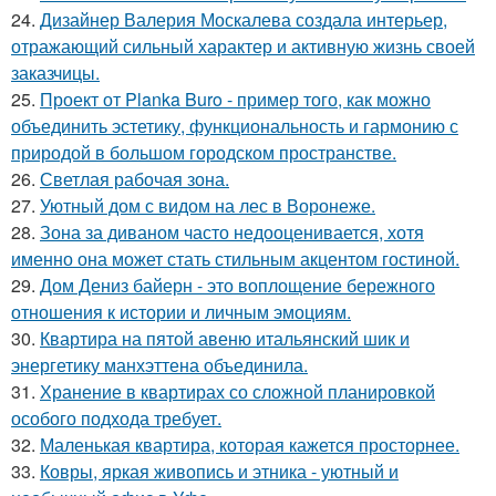
24.
Дизайнер Валерия Москалева создала интерьер,
отражающий сильный характер и активную жизнь своей
заказчицы.
25.
Проект от Planka Buro - пример того, как можно
объединить эстетику, функциональность и гармонию с
природой в большом городском пространстве.
26.
Светлая рабочая зона.
27.
Уютный дом с видом на лес в Воронеже.
28.
Зона за диваном часто недооценивается, хотя
именно она может стать стильным акцентом гостиной.
29.
Дом Дениз байерн - это воплощение бережного
отношения к истории и личным эмоциям.
30.
Квартира на пятой авеню итальянский шик и
энергетику манхэттена объединила.
31.
Хранение в квартирах со сложной планировкой
особого подхода требует.
32.
Маленькая квартира, которая кажется просторнее.
33.
Ковры, яркая живопись и этника - уютный и