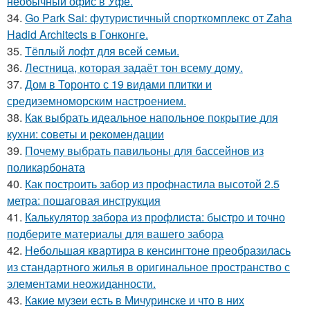
необычный офис в Уфе.
34.
Go Park Sai: футуристичный спорткомплекс от Zaha
Hadid Architects в Гонконге.
35.
Тёплый лофт для всей семьи.
36.
Лестница, которая задаёт тон всему дому.
37.
Дом в Торонто с 19 видами плитки и
средиземноморским настроением.
38.
Как выбрать идеальное напольное покрытие для
кухни: советы и рекомендации
39.
Почему выбрать павильоны для бассейнов из
поликарбоната
40.
Как построить забор из профнастила высотой 2.5
метра: пошаговая инструкция
41.
Калькулятор забора из профлиста: быстро и точно
подберите материалы для вашего забора
42.
Небольшая квартира в кенсингтоне преобразилась
из стандартного жилья в оригинальное пространство с
элементами неожиданности.
43.
Какие музеи есть в Мичуринске и что в них