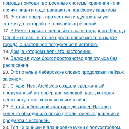
помощь приходят встроенные системы хранения - они
прячут ниши и подстраиваются под форму квартиры.
16.
Этот интерьер - про честную индустриальную
эстетику, в которой нет случайных решений.
17.
В Риме открылся первый отель легендарного бренда
Orient Express - и это не просто новое место на карте
города, а настоящее погружение в историю.
18.
Дом, в котором цвет - это настроение.
19.
Балкон в духе бохо: пространство для отдыха без
расписания.
20.
Этот отель в Хабаровске словно продолжает пейзаж
за окном.
21.
Студия Heut Architects создала сдержанный,
продуманный интерьер для молодой пары, которая
ценит искусство, хорошие книги и вино.
22.
В этой небольшой квартире дизайнер Наталья
чопенко объединила яркие детали, смелые решения и
предметы с историей.
23.
Топ - 3 ошибки в планировке кухни с полуостровом.