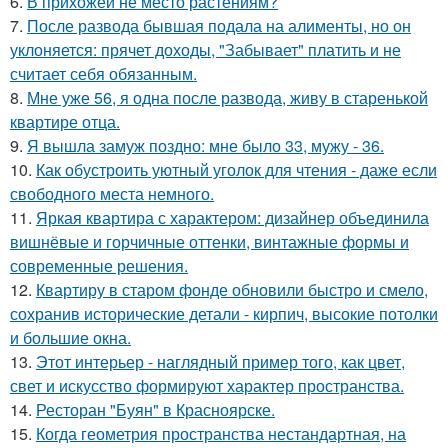
6.
В прихожей не место растениям?
7.
После развода бывшая подала на алименты, но он
уклоняется: прячет доходы, "Забывает" платить и не
считает себя обязанным.
8.
Мне уже 56, я одна после развода, живу в старенькой
квартире отца.
9.
Я вышла замуж поздно: мне было 33, мужу - 36.
10.
Как обустроить уютный уголок для чтения - даже если
свободного места немного.
11.
Яркая квартира с характером: дизайнер объединила
вишнёвые и горчичные оттенки, винтажные формы и
современные решения.
12.
Квартиру в старом фонде обновили быстро и смело,
сохранив исторические детали - кирпич, высокие потолки
и большие окна.
13.
Этот интерьер - наглядный пример того, как цвет,
свет и искусство формируют характер пространства.
14.
Ресторан "Буян" в Красноярске.
15.
Когда геометрия пространства нестандартная, на