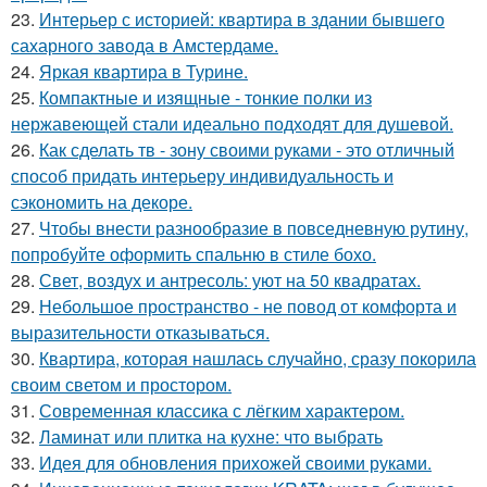
23.
Интерьер с историей: квартира в здании бывшего
сахарного завода в Амстердаме.
24.
Яркая квартира в Турине.
25.
Компактные и изящные - тонкие полки из
нержавеющей стали идеально подходят для душевой.
26.
Как сделать тв - зону своими руками - это отличный
способ придать интерьеру индивидуальность и
сэкономить на декоре.
27.
Чтобы внести разнообразие в повседневную рутину,
попробуйте оформить спальню в стиле бохо.
28.
Свет, воздух и антресоль: уют на 50 квадратах.
29.
Небольшое пространство - не повод от комфорта и
выразительности отказываться.
30.
Квартира, которая нашлась случайно, сразу покорила
своим светом и простором.
31.
Современная классика с лёгким характером.
32.
Ламинат или плитка на кухне: что выбрать
33.
Идея для обновления прихожей своими руками.