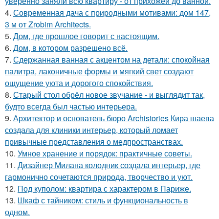
уверенно заняли всю квартиру - от прихожей до ванной.
4.
Современная дача с природными мотивами: дом 147,
3 м от Zrobim Architects.
5.
Дом, где прошлое говорит с настоящим.
6.
Дом, в котором разрешено всё.
7.
Сдержанная ванная с акцентом на детали: спокойная
палитра, лаконичные формы и мягкий свет создают
ощущение уюта и дорогого спокойствия.
8.
Старый стол обрёл новое звучание - и выглядит так,
будто всегда был частью интерьера.
9.
Архитектор и основатель бюро Archistories Кира шаева
создала для клиники интерьер, который ломает
привычные представления о медпространствах.
10.
Умное хранение и порядок: практичные советы.
11.
Дизайнер Милана колодник создала интерьер, где
гармонично сочетаются природа, творчество и уют.
12.
Под куполом: квартира с характером в Париже.
13.
Шкаф с тайником: стиль и функциональность в
одном.