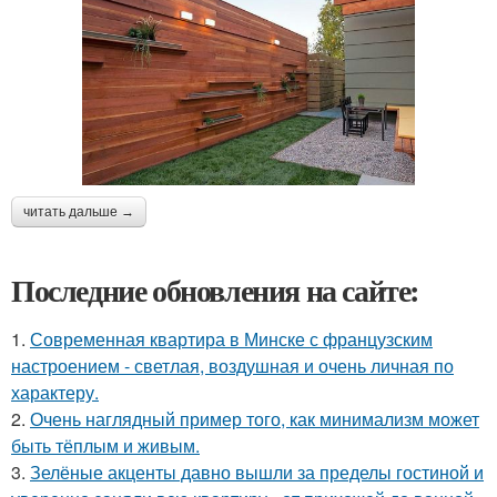
читать дальше →
Последние обновления на сайте:
1.
Современная квартира в Минске с французским
настроением - светлая, воздушная и очень личная по
характеру.
2.
Очень наглядный пример того, как минимализм может
быть тёплым и живым.
3.
Зелёные акценты давно вышли за пределы гостиной и