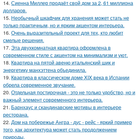
14.
Сиенна Миллер продаёт свой дом за 2, 61 миллиона
долларов.
15.
Необычный шкафчик для хранения может стать не
только практичным, но и ярким акцентом интерьера.
16.
Очень выразительный проект для тех, кто любит
смелые решения.
17.
Эта двухкомнатная квартира оформлена в
современном стиле с акцентом на минимализм и уют.
18.
Квартира на пятой авеню итальянский шик и
энергетику манхэттена объединила.
19.
Квартира в классическом доме XIX века в Испании
обрела современное звучание.
20.
Отдельная постирочная - это не только удобство, но и
важный элемент современного интерьера.
21.
Барнхаус и скандинавские мотивы в интерьере
ресторана.
22.
Дом на побережье Ангра - дус - рейс - яркий пример
того, как архитектура может стать продолжением
природы.