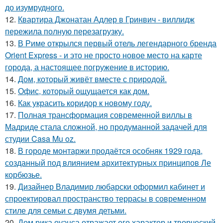
до изумрудного.
12.
Квартира Джонатан Адлер в Гринвич - виллидж
пережила полную перезагрузку.
13.
В Риме открылся первый отель легендарного бренда
Orient Express - и это не просто новое место на карте
города, а настоящее погружение в историю.
14.
Дом, который живёт вместе с природой.
15.
Офис, который ощущается как дом.
16.
Как украсить коридор к новому году.
17.
Полная трансформация современной виллы в
Мадриде стала сложной, но продуманной задачей для
студии Casa Mu oz.
18.
В городе монтаржи продаётся особняк 1929 года,
созданный под влиянием архитектурных принципов Ле
корбюзье.
19.
Дизайнер Владимир любарски оформил кабинет и
спроектировал пространство террасы в современном
стиле для семьи с двумя детьми.
20.
Дом рика оуэнса отражает его характер и творческий