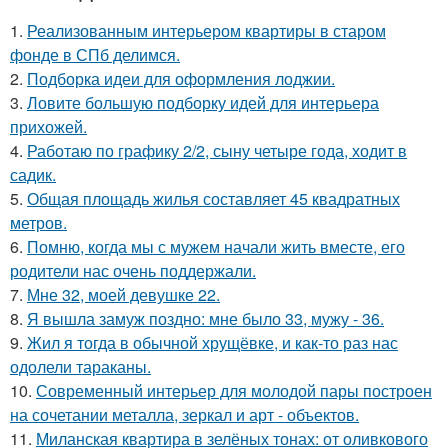
1.
Реализованным интерьером квартиры в старом
фонде в СПб делимся.
2.
Подборка идеи для оформления лоджии.
3.
Ловите большую подборку идей для интерьера
прихожей.
4.
Работаю по графику 2/2, сыну четыре года, ходит в
садик.
5.
Общая площадь жилья составляет 45 квадратных
метров.
6.
Помню, когда мы с мужем начали жить вместе, его
родители нас очень поддержали.
7.
Мне 32, моей девушке 22.
8.
Я вышла замуж поздно: мне было 33, мужу - 36.
9.
Жил я тогда в обычной хрущёвке, и как-то раз нас
одолели тараканы.
10.
Современный интерьер для молодой пары построен
на сочетании металла, зеркал и арт - объектов.
11.
Миланская квартира в зелёных тонах: от оливкового