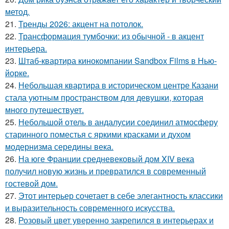
метод.
21.
Тренды 2026: акцент на потолок.
22.
Трансформация тумбочки: из обычной - в акцент
интерьера.
23.
Штаб-квартира кинокомпании Sandbox Films в Нью-
йорке.
24.
Небольшая квартира в историческом центре Казани
стала уютным пространством для девушки, которая
много путешествует.
25.
Небольшой отель в андалусии соединил атмосферу
старинного поместья с яркими красками и духом
модернизма середины века.
26.
На юге Франции средневековый дом XIV века
получил новую жизнь и превратился в современный
гостевой дом.
27.
Этот интерьер сочетает в себе элегантность классики
и выразительность современного искусства.
28.
Розовый цвет уверенно закрепился в интерьерах и