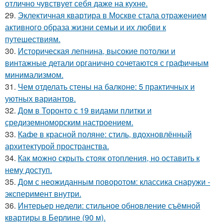
отлично чувствует себя даже на кухне.
29.
Эклектичная квартира в Москве стала отражением
активного образа жизни семьи и их любви к
путешествиям.
30.
Историческая лепнина, высокие потолки и
винтажные детали органично сочетаются с графичным
минимализмом.
31.
Чем отделать стены на балконе: 5 практичных и
уютных вариантов.
32.
Дом в Торонто с 19 видами плитки и
средиземноморским настроением.
33.
Кафе в красной поляне: стиль, вдохновлённый
архитектурой пространства.
34.
Как можно скрыть стояк отопления, но оставить к
нему доступ.
35.
Дом с неожиданным поворотом: классика снаружи -
эксперимент внутри.
36.
Интерьер недели: стильное обновление съёмной
квартиры в Берлине (90 м).