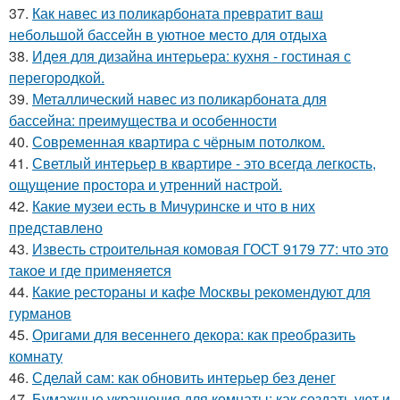
37.
Как навес из поликарбоната превратит ваш
небольшой бассейн в уютное место для отдыха
38.
Идея для дизайна интерьера: кухня - гостиная с
перегородкой.
39.
Металлический навес из поликарбоната для
бассейна: преимущества и особенности
40.
Современная квартира с чёрным потолком.
41.
Светлый интерьер в квартире - это всегда легкость,
ощущение простора и утренний настрой.
42.
Какие музеи есть в Мичуринске и что в них
представлено
43.
Известь строительная комовая ГОСТ 9179 77: что это
такое и где применяется
44.
Какие рестораны и кафе Москвы рекомендуют для
гурманов
45.
Оригами для весеннего декора: как преобразить
комнату
46.
Сделай сам: как обновить интерьер без денег
47.
Бумажные украшения для комнаты: как создать уют и