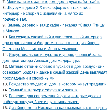
7.
Минимализм с характером: дом в духе ваби - саби.
8.
Шоурум в доме XIX века оформлен так, чтобы
интерьер не спорил с изделиями, а мягко их
подчёркивал.
9.
Камень, дерево и заяц: кафе - пекарня "Синяя Птица"
в Минске.
10.
Как создать спокойный и универсальный интерьер
при ограниченном бюджете - показывают дизайнеры
Светлана Мельникова и Иван мельников.
11.
Индустриальное искусство и упорядоченный хаос:
дом архитектора Александры мадираццы.
12.
Мятные оттенки словно впускают в дом воздух - они
освежают, бодрят и даже в самый жаркий день выглядят
прохладными и спокойными.
13.
Рождество по-датски: дом, в котором живут традиции.
14.
Темный интерьер с эффектом заката.
15.
Решения для современной кухни, которые делают
рабочую зону удобнее и функциональнее.
16.
Дизайнер женя Николаева рассказывает, как создать