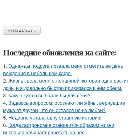
читать дальше →
Последние обновления на сайте:
1.
Однажды подруга позвала меня отметить её день
рождения в небольшом кафе.
2.
Жизнь свела меня с женщиной, которая одна растит
дочь, и я довольно быстро привязался к ним обеим.
3.
Какую кухню выбрали бы для себя?
4.
Задаюсь вопросом: осознают ли жёны, вернувшие
мужа от другой, что он остался не из любви?
5.
Недавно узнала одну странную историю.
6.
Когда гастрономия становится образом жизни,
интерьер начинает работать на неё.