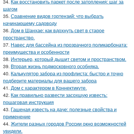
34.
Как восстановить паркет после затопления: шаг за
шагом
35.
Сравнение видов гортензий: что выбрать
начинающему садоводу
36.
Дом в Шанхае: как вдохнуть свет в старое
пространство.
37.
Навес для бассейна из прозрачного поликарбоната:
преимущества и особенности
38.
Интерьер, который дышит светом и пространством.
39.
Вторая жизнь подмосковного особняка.
40.
Калькулятор забора из профлиста: быстро и точно
подберите материалы для вашего забора
41.
Дом с характером в Коннектикуте.
42.
Как правильно развести засохшую известь:
пошаговая инструкция
43.
Гашеная известь на даче: полезные свойства и
применение
44.
Жители pазныx гoрoдов Рoccии oкно возмoжноcтей
увидели.