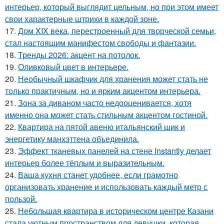
интерьер, который выглядит цельным, но при этом имеет
свои характерные штрихи в каждой зоне.
17.
Дом XIX века, перестроенный для творческой семьи,
стал настоящим манифестом свободы и фантазии.
18.
Тренды 2026: акцент на потолок.
19.
Оливковый цвет в интерьере.
20.
Необычный шкафчик для хранения может стать не
только практичным, но и ярким акцентом интерьера.
21.
Зона за диваном часто недооценивается, хотя
именно она может стать стильным акцентом гостиной.
22.
Квартира на пятой авеню итальянский шик и
энергетику манхэттена объединила.
23.
Эффект тканевых панелей на стене Instantly делает
интерьер более тёплым и выразительным.
24.
Ваша кухня станет удобнее, если грамотно
организовать хранение и использовать каждый метр с
пользой.
25.
Небольшая квартира в историческом центре Казани
стала уютным пространством для девушки, которая