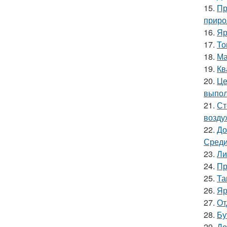
15.
Пр
приро
16.
Яр
17.
То
18.
Ма
19.
Кв
20.
Це
выпол
21.
Ст
возду
22.
До
Среди
23.
Ли
24.
Пр
25.
Та
26.
Яр
27.
От
28.
Бу
29.
До