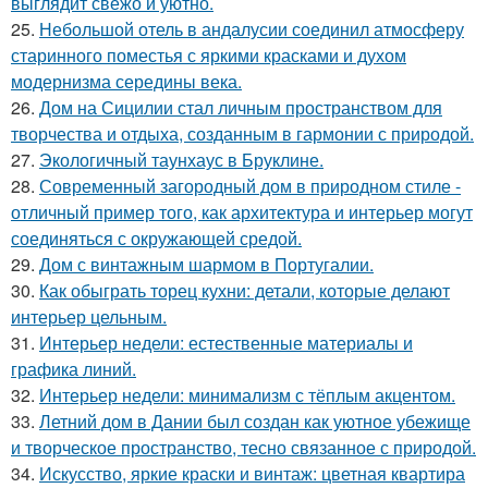
выглядит свежо и уютно.
25.
Небольшой отель в андалусии соединил атмосферу
старинного поместья с яркими красками и духом
модернизма середины века.
26.
Дом на Сицилии стал личным пространством для
творчества и отдыха, созданным в гармонии с природой.
27.
Экологичный таунхаус в Бруклине.
28.
Современный загородный дом в природном стиле -
отличный пример того, как архитектура и интерьер могут
соединяться с окружающей средой.
29.
Дом с винтажным шармом в Португалии.
30.
Как обыграть торец кухни: детали, которые делают
интерьер цельным.
31.
Интерьер недели: естественные материалы и
графика линий.
32.
Интерьер недели: минимализм с тёплым акцентом.
33.
Летний дом в Дании был создан как уютное убежище
и творческое пространство, тесно связанное с природой.
34.
Искусство, яркие краски и винтаж: цветная квартира