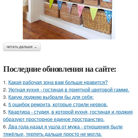
читать дальше →
Последние обновления на сайте:
1.
Какая рабочая зона вам больше нравится?
2.
Уютная кухня - гостиная в приятной цветовой гамме.
3.
Какую лоджию выбрали бы для себя:
4.
5 ошибок ремонта, которые стоили нервов.
5.
Квартира - студия, в которой кухня, гостиная и лоджия
образуют просторное единое пространство.
6.
Два года назад я ушла от мужа - отношения были
тяжёлые, терпеть дальше просто не могла.