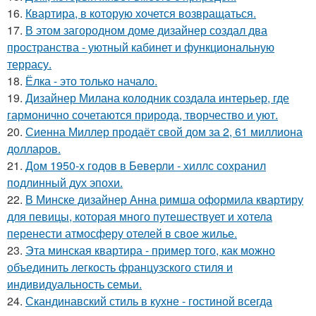
16.
Квартира, в которую хочется возвращаться.
17.
В этом загородном доме дизайнер создал два
пространства - уютный кабинет и функциональную
террасу.
18.
Ёлка - это только начало.
19.
Дизайнер Милана колодник создала интерьер, где
гармонично сочетаются природа, творчество и уют.
20.
Сиенна Миллер продаёт свой дом за 2, 61 миллиона
долларов.
21.
Дом 1950-х годов в Беверли - хиллс сохранил
подлинный дух эпохи.
22.
В Минске дизайнер Анна римша оформила квартиру
для певицы, которая много путешествует и хотела
перенести атмосферу отелей в свое жилье.
23.
Эта минская квартира - пример того, как можно
объединить легкость французского стиля и
индивидуальность семьи.
24.
Скандинавский стиль в кухне - гостиной всегда