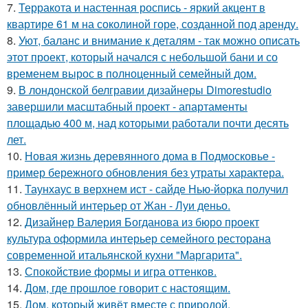
7.
Терракота и настенная роспись - яркий акцент в
квартире 61 м на соколиной горе, созданной под аренду.
8.
Уют, баланс и внимание к деталям - так можно описать
этот проект, который начался с небольшой бани и со
временем вырос в полноценный семейный дом.
9.
В лондонской белгравии дизайнеры Dimorestudio
завершили масштабный проект - апартаменты
площадью 400 м, над которыми работали почти десять
лет.
10.
Новая жизнь деревянного дома в Подмосковье -
пример бережного обновления без утраты характера.
11.
Таунхаус в верхнем ист - сайде Нью-йорка получил
обновлённый интерьер от Жан - Луи деньо.
12.
Дизайнер Валерия Богданова из бюро проект
культура оформила интерьер семейного ресторана
современной итальянской кухни "Маргарита".
13.
Спокойствие формы и игра оттенков.
14.
Дом, где прошлое говорит с настоящим.
15.
Дом, который живёт вместе с природой.