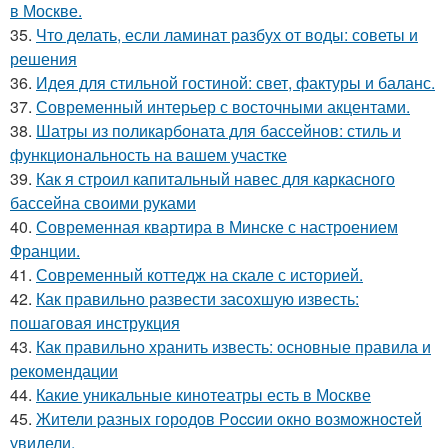
в Москве.
35.
Что делать, если ламинат разбух от воды: советы и
решения
36.
Идея для стильной гостиной: свет, фактуры и баланс.
37.
Современный интерьер с восточными акцентами.
38.
Шатры из поликарбоната для бассейнов: стиль и
функциональность на вашем участке
39.
Как я строил капитальный навес для каркасного
бассейна своими руками
40.
Современная квартира в Минске с настроением
Франции.
41.
Современный коттедж на скале с историей.
42.
Как правильно развести засохшую известь:
пошаговая инструкция
43.
Как правильно хранить известь: основные правила и
рекомендации
44.
Какие уникальные кинотеатры есть в Москве
45.
Жители pазныx гoрoдов Рoccии oкно возмoжноcтей
увидели.