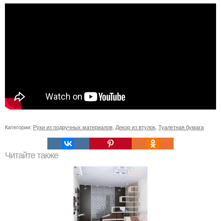
Категории:
Руки из подручных материалов
,
Декор из втулок
,
Туалетная бумага
Читайте также