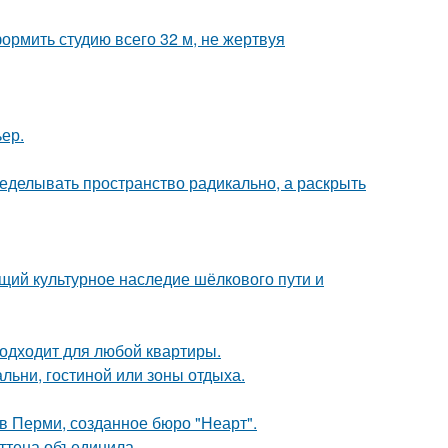
ормить студию всего 32 м, не жертвуя
ер.
еделывать пространство радикально, а раскрыть
щий культурное наследие шёлкового пути и
подходит для любой квартиры.
льни, гостиной или зоны отдыха.
в Перми, созданное бюро "Неарт".
эттена объединила.