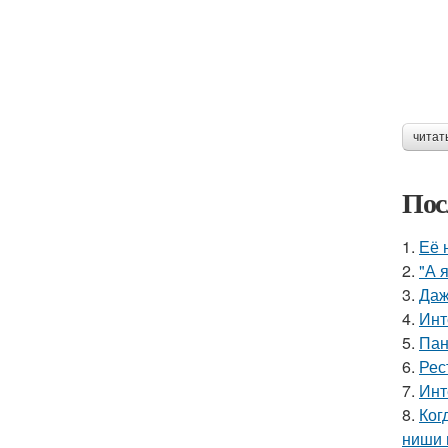
читат
Пос
1.
Её 
2.
"А 
3.
Даж
4.
Инт
5.
Пан
6.
Рес
7.
Инт
8.
Ког
ниши 