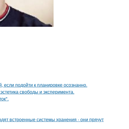
 если подойти к планировке осознанно.
 эстетика свободы и эксперимента.
ок".
одят встроенные системы хранения - они прячут