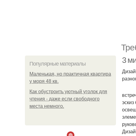
Тре
3 м
Популярные материалы
Дизай
Маленькая, но практичная квартира
разно
у моря 48 кв.
Как обустроить уютный уголок для
встре
чтения - даже если свободного
эскиз
места немного.
освещ
элеме
руков
Дизай