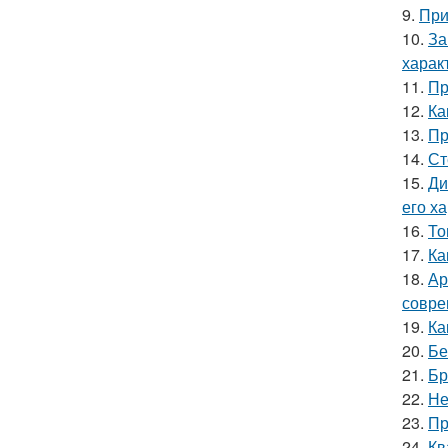
9.
При
10.
За
харак
11.
Пр
12.
Ка
13.
Пр
14.
Ст
15.
Ди
его х
16.
То
17.
Ка
18.
Ар
совре
19.
Ка
20.
Бе
21.
Бр
22.
Не
23.
Пр
24.
Кв