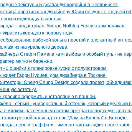
родные текстуры и джапанди: кофейня в Челябинске.
казчица обратилась к дизайнеру Юлии поздняк с задачей оф
тером и индивидуальностью.
ирода + индастриал: бистро Nothing Fancy в хамовниках.
к украсить коридор к новому году.
еобразование рабочей зоны в простой и элегантный интерь
еллаж из натурального дерева.
зайнеры Стеф и Памела катч выбрали особый путь - не пер
арактер мягко и бережно.
п - 3 ошибки в планировке кухни с полуостровом.
к живет Гарри Нуриев: дом дизайнера в Тоскане.
хитекторы Cheng Chung Design создали проект, объединяю
менную эстетику.
к красиво оформить инсталляцию в ванной.
жево - серый - универсальный оттенок, который идеально 
а с мягким, рассеянным светом прекрасно подходит для спа
 только резной палисад: отель "Дом на Кирова" в Вологде.
овода, неон и граффити - именно так выглядит новое кафе 
артира на пятой авеню итальянский шик и энергетику манх