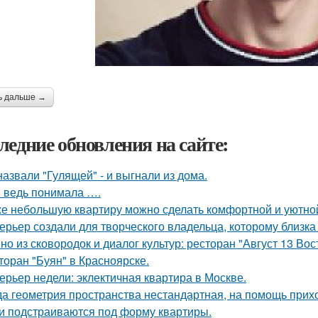
ь дальше →
ледние обновления на сайте:
назвали "Гулящей" - и выгнали из дома.
я ведь понимала ….
е небольшую квартиру можно сделать комфортной и уютной,
ерьер создали для творческого владельца, которому близка
но из сковородок и диалог культур: ресторан "Август 13 Вост
торан "Буян" в Красноярске.
ерьер недели: эклектичная квартира в Москве.
да геометрия пространства нестандартная, на помощь прих
и подстраиваются под форму квартиры.