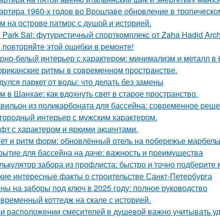
артира 1960-х годов во Вроцлаве обновление в тропическо
м на острове патмос с душой и историей.
 Park Sai: футуристичный спорткомплекс от Zaha Hadid Archi
 повторяйте этой ошибки в ремонте!
рно-белый интерьер с характером: минимализм и металл в 
риканские ритмы в современном пространстве.
дулся паркет от воды: что делать без замены
м в Шанхае: как вдохнуть свет в старое пространство.
вильон из поликарбоната для бассейна: современное реше
городный интерьер с мужским характером.
фт с характером и яркими акцентами.
ет и ритм форм: обновлённый отель на побережье марбель
рытие для бассейна на даче: важность и преимущества
лькулятор забора из профлиста: быстро и точно подберите
кие интересные факты о строительстве Санкт-Петербурга
ны на заборы под ключ в 2025 году: полное руководство
временный коттедж на скале с историей.
и расположении смесителей в душевой важно учитывать удо