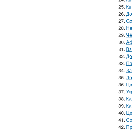
25.
Кв
26.
До
27.
Go
28.
Не
29.
Чё
30.
Аф
31.
Вз
32.
До
33.
Па
34.
За
35.
Ло
36.
Цв
37.
Ук
38.
Ка
39.
Ка
40.
Це
41.
Со
42.
Пр